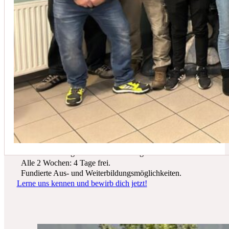
In der Regel empfehlen wir eine Wartung mindestens einmal jährli
Du suchst einen zukunftssicheren Arbeitsplatz? Bei Schicker Technik
erwarten dich spannende Projekte, ein freundliches Team und beste
Entwicklungsmöglichkeiten.
Wir bieten dir:
Ein sicherer Arbeitsplatz in einer krisenfesten Branche.
Gutes Werkzeug und tolle Ausrüstung.
Alle 2 Wochen: 4 Tage frei.
Fundierte Aus- und Weiterbildungsmöglichkeiten.
Lerne uns kennen und bewirb dich jetzt!