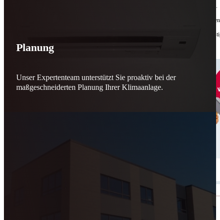
Bis zu
50 % Förderung
machen Reparieren wieder sinnvoll – für dich und für morgen.
Jede gerettete Maschine zählt. Jeder reparierte Motor wirkt. Jede Entscheidung macht de
Reparieren statt wegwerfen. Verantwortung statt Verschwendung. Zukunft statt kurzfristi
Planung
Schicker. Wir bringen’s wieder zum Laufen.
👊
Unser Expertenteam unterstützt Sie proaktiv bei der
maßgeschneiderten Planung Ihrer Klimaanlage.