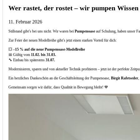
Wer rastet, der rostet – wir pumpen Wissen
11. Februar 2026
Stillstand gibt’s bei uns nicht. Wir waren bei
Pumpenoase
auf Schulung, haben unser Fa
Zur Feier der neuen Modellreihe gibt’s jetzt einen starken Vorteil für dich:
💥
–15 % auf die neue Pumpenoase-Modellreihe
📅 Gültig vom
11.02. bis 31.03.
🔧 Einbau bis spätestens
31.07.
Modernisieren, sparen und von aktueller Technik profitieren – jetzt ist der perfekte Zeitp
Ein herzliches Dankeschön an die Geschäftsleitung der Pumpenoase,
Birgit Rafetseder
,
Gemeinsam sorgen wir dafür, dass Qualität in Bewegung bleibt! 💙