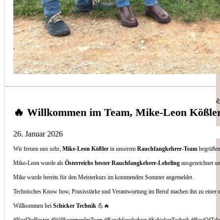
Simon Bilek
aus unseren Google-Bewertungen
Anruf, 3 Stunden später war jemand Vorort, Problem beho
🔥 Willkommen im Team, Mike-Leon Kößle
26. Januar 2026
Wir freuen uns sehr,
Mike-Leon Kößler
in unserem
Rauchfangkehrer-Team
begrüßen 
Thomas Gornix
Mike-Leon wurde als
Österreichs bester Rauchfangkehrer-Lehrling
ausgezeichnet un
Mike wurde bereits für den Meisterkurs im kommenden Sommer angemeldet.
aus unseren Google-Bewertungen
Technisches Know how, Praxisstärke und Verantwortung im Beruf machen ihn zu einer 
Nettes Team, und kompetente Beratung.
Willkommen bei
Schicker Technik
💪🔥
#NurDieBesten #WillkommenImTeam #Rauchfangkehrer #SchickerTechnik #BestOfTale