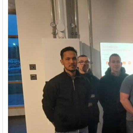
Installation von Klimaanlagen
SERVICE
Wir legen großen Wert auf Qualität und
Kundenzufriedenheit. Bei der Installation von
Klimaanlagen verwenden wir nur hochwertige
Produkte führender Hersteller und gewährleisten,
dass jede Installation nicht nur effizient, sondern
auch energieeinsparend ist.