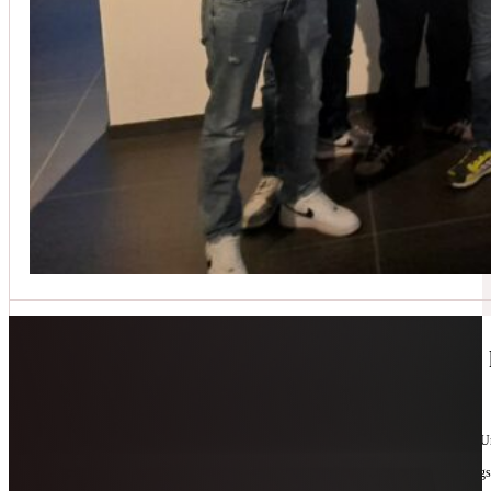
Jetzt kontaktieren
🔧 Geräte-Retter-Prämie – Weil Wegwerfen 
10. Februar 2026
Manchmal braucht es nur eine zweite Chance. Für Geräte. Für Ressourcen. Für unsere 
Als offizieller Partnerbetrieb der
Geräte-Retter-Prämie
reparieren wir, was andere längs