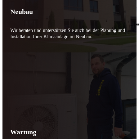
🔧 Verantwortung beginnt bei uns
Neubau
10. Februar 2026
Seit jeher stehen wir als
Schicker Rauchfangkehrermeister
für Sicherheit, Vertrauen 
Wir beraten und unterstützen Sie auch bei der Planung und
Effizient arbeiten. Ressourcen schonen. Zukunft sichern.
Installation Ihrer Klimaanlage im Neubau.
Nicht als Pflicht, sondern aus Überzeugung.
Für heute. Für morgen. Für Generationen.
Schicker seit 148 Jahren
Wartung