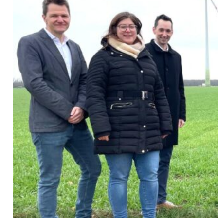
Unsere Kunden vertrauen auf unsere langjährige Erfahrung und schätze
Christoph Windisch
aus unseren Google-Bewertungen
Vom Anbot bis zur Fertigstellung alles rasch und unbürokrati
(Umbau) wurde besprochen und problemlos gelöst. Jederzei
Johanna Koe
aus unseren Google-Bewertungen
Sehr freundlich! Hat alles super geklappt!