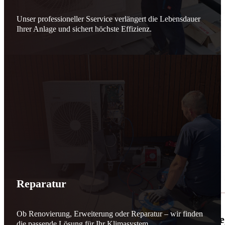
Unser professioneller Sservice verlängert die Lebensdauer
Ihrer Anlage und sichert höchste Effizienz.
Reparatur
Ob Renovierung, Erweiterung oder Reparatur – wir finden
🌬️☀️ Mehr erneuerbare Energie für March
die passende Lösung für Ihr Klimasystem.