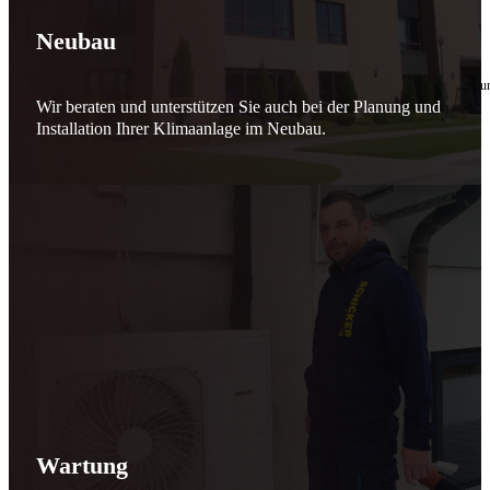
🔧 Verantwortung beginnt bei uns
Neubau
10. Februar 2026
Seit jeher stehen wir als
Schicker Rauchfangkehrermeister
für Sicherheit, Vertrauen 
Wir beraten und unterstützen Sie auch bei der Planung und
Effizient arbeiten. Ressourcen schonen. Zukunft sichern.
Installation Ihrer Klimaanlage im Neubau.
Nicht als Pflicht, sondern aus Überzeugung.
Für heute. Für morgen. Für Generationen.
Schicker seit 148 Jahren
Wartung