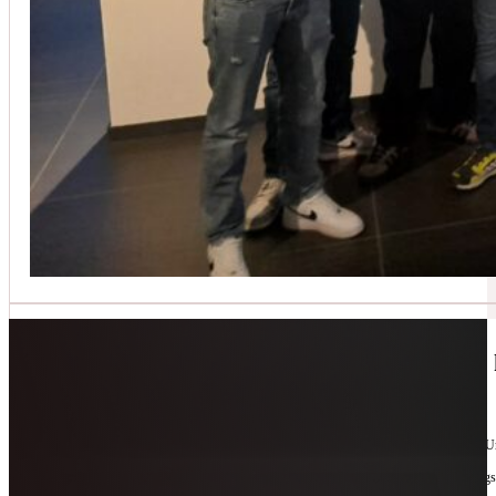
Jetzt kontaktieren
🔧 Geräte-Retter-Prämie – Weil Wegwerfen 
10. Februar 2026
Manchmal braucht es nur eine zweite Chance. Für Geräte. Für Ressourcen. Für unsere 
Als offizieller Partnerbetrieb der
Geräte-Retter-Prämie
reparieren wir, was andere längs