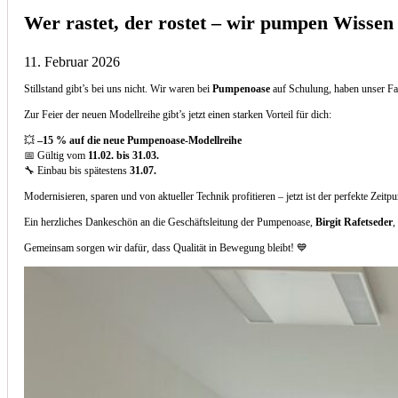
Wer rastet, der rostet – wir pumpen Wissen
11. Februar 2026
Stillstand gibt’s bei uns nicht. Wir waren bei
Pumpenoase
auf Schulung, haben unser Fa
Zur Feier der neuen Modellreihe gibt’s jetzt einen starken Vorteil für dich:
💥
–15 % auf die neue Pumpenoase-Modellreihe
📅 Gültig vom
11.02. bis 31.03.
🔧 Einbau bis spätestens
31.07.
Modernisieren, sparen und von aktueller Technik profitieren – jetzt ist der perfekte Zeitp
Ein herzliches Dankeschön an die Geschäftsleitung der Pumpenoase,
Birgit Rafetseder
,
Gemeinsam sorgen wir dafür, dass Qualität in Bewegung bleibt! 💙