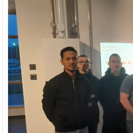
Installation von Klimaanlagen
SERVICE
Wir legen großen Wert auf Qualität und
Kundenzufriedenheit. Bei der Installation von
Klimaanlagen verwenden wir nur hochwertige
Produkte führender Hersteller und gewährleisten,
dass jede Installation nicht nur effizient, sondern
auch energieeinsparend ist.