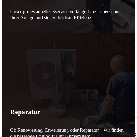
Unser professioneller Sservice verlängert die Lebensdauer
Ihrer Anlage und sichert höchste Effizienz.
Reparatur
Ob Renovierung, Erweiterung oder Reparatur – wir finden
🌬️☀️ Mehr erneuerbare Energie für March
die passende Lösung für Ihr Klimasystem.