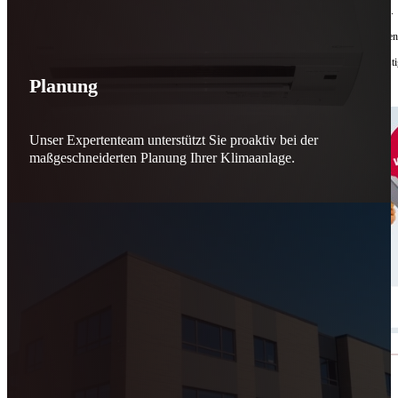
Bis zu
50 % Förderung
machen Reparieren wieder sinnvoll – für dich und für morgen.
Jede gerettete Maschine zählt. Jeder reparierte Motor wirkt. Jede Entscheidung macht de
Reparieren statt wegwerfen. Verantwortung statt Verschwendung. Zukunft statt kurzfristi
Planung
Schicker. Wir bringen’s wieder zum Laufen.
👊
Unser Expertenteam unterstützt Sie proaktiv bei der
maßgeschneiderten Planung Ihrer Klimaanlage.