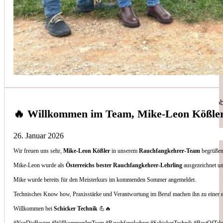
Simon Bilek
aus unseren Google-Bewertungen
Anruf, 3 Stunden später war jemand Vorort, Problem beho
🔥 Willkommen im Team, Mike-Leon Kößle
26. Januar 2026
Wir freuen uns sehr,
Mike-Leon Kößler
in unserem
Rauchfangkehrer-Team
begrüßen 
Thomas Gornix
Mike-Leon wurde als
Österreichs bester Rauchfangkehrer-Lehrling
ausgezeichnet un
Mike wurde bereits für den Meisterkurs im kommenden Sommer angemeldet.
aus unseren Google-Bewertungen
Technisches Know how, Praxisstärke und Verantwortung im Beruf machen ihn zu einer 
Nettes Team, und kompetente Beratung.
Willkommen bei
Schicker Technik
💪🔥
#NurDieBesten #WillkommenImTeam #Rauchfangkehrer #SchickerTechnik #BestOfTale