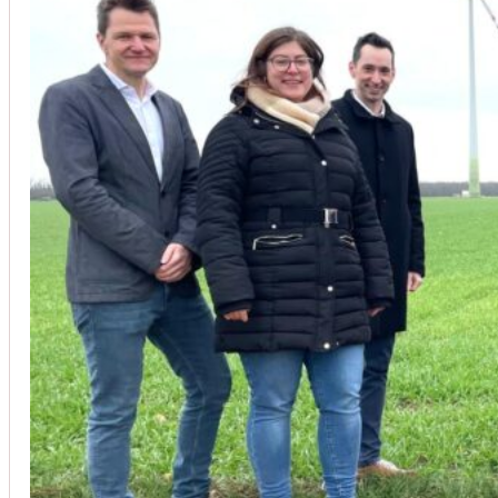
Unsere Kunden vertrauen auf unsere langjährige Erfahrung und schätze
Christoph Windisch
aus unseren Google-Bewertungen
Vom Anbot bis zur Fertigstellung alles rasch und unbürokrati
(Umbau) wurde besprochen und problemlos gelöst. Jederzei
Johanna Koe
aus unseren Google-Bewertungen
Sehr freundlich! Hat alles super geklappt!