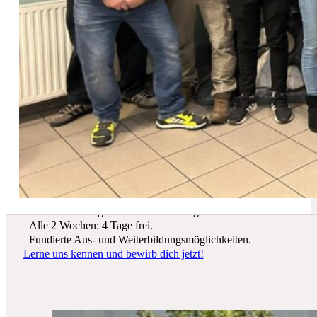
In der Regel empfehlen wir eine Wartung mindestens einmal jährli
Du suchst einen zukunftssicheren Arbeitsplatz? Bei Schicker Technik
erwarten dich spannende Projekte, ein freundliches Team und beste
Entwicklungsmöglichkeiten.
Wir bieten dir:
Ein sicherer Arbeitsplatz in einer krisenfesten Branche.
Gutes Werkzeug und tolle Ausrüstung.
Alle 2 Wochen: 4 Tage frei.
Fundierte Aus- und Weiterbildungsmöglichkeiten.
Lerne uns kennen und bewirb dich jetzt!