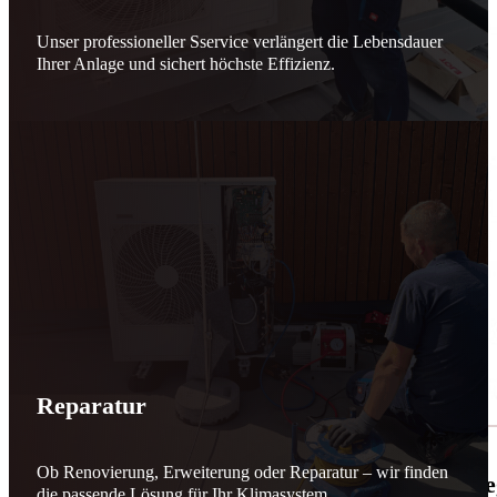
Unser professioneller Sservice verlängert die Lebensdauer
Ihrer Anlage und sichert höchste Effizienz.
Reparatur
Ob Renovierung, Erweiterung oder Reparatur – wir finden
🌬️☀️ Mehr erneuerbare Energie für March
die passende Lösung für Ihr Klimasystem.