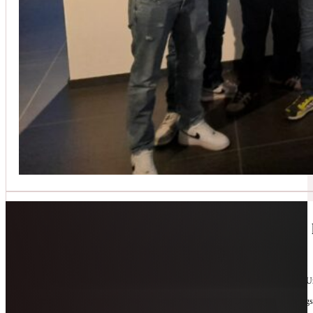
Jetzt kontaktieren
🔧 Geräte-Retter-Prämie – Weil Wegwerfen 
10. Februar 2026
Manchmal braucht es nur eine zweite Chance. Für Geräte. Für Ressourcen. Für unsere 
Als offizieller Partnerbetrieb der
Geräte-Retter-Prämie
reparieren wir, was andere längs