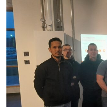
Installation von Klimaanlagen
SERVICE
Wir legen großen Wert auf Qualität und
Kundenzufriedenheit. Bei der Installation von
Klimaanlagen verwenden wir nur hochwertige
Produkte führender Hersteller und gewährleisten,
dass jede Installation nicht nur effizient, sondern
auch energieeinsparend ist.