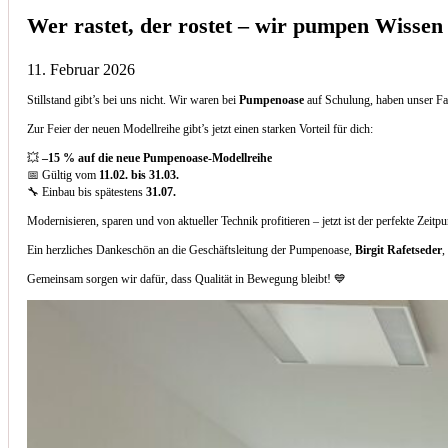
Wer rastet, der rostet – wir pumpen Wissen
11. Februar 2026
Stillstand gibt’s bei uns nicht. Wir waren bei
Pumpenoase
auf Schulung, haben unser Fa
Zur Feier der neuen Modellreihe gibt’s jetzt einen starken Vorteil für dich:
💥
–15 % auf die neue Pumpenoase-Modellreihe
📅 Gültig vom
11.02. bis 31.03.
🔧 Einbau bis spätestens
31.07.
Modernisieren, sparen und von aktueller Technik profitieren – jetzt ist der perfekte Zeitp
Ein herzliches Dankeschön an die Geschäftsleitung der Pumpenoase,
Birgit Rafetseder
,
Gemeinsam sorgen wir dafür, dass Qualität in Bewegung bleibt! 💙