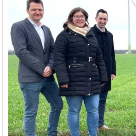
Unsere Kunden vertrauen auf unsere langjährige Erfahrung und schätze
Christoph Windisch
aus unseren Google-Bewertungen
Vom Anbot bis zur Fertigstellung alles rasch und unbürokrati
(Umbau) wurde besprochen und problemlos gelöst. Jederzei
Johanna Koe
aus unseren Google-Bewertungen
Sehr freundlich! Hat alles super geklappt!