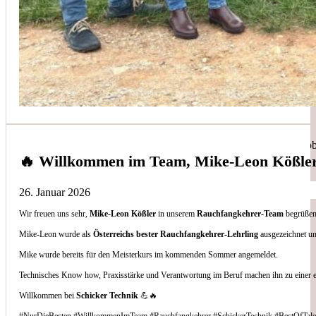
Simon Bilek
aus unseren Google-Bewertungen
Anruf, 3 Stunden später war jemand Vorort, Problem beho
🔥 Willkommen im Team, Mike-Leon Kößle
26. Januar 2026
Wir freuen uns sehr,
Mike-Leon Kößler
in unserem
Rauchfangkehrer-Team
begrüßen 
Thomas Gornix
Mike-Leon wurde als
Österreichs bester Rauchfangkehrer-Lehrling
ausgezeichnet un
Mike wurde bereits für den Meisterkurs im kommenden Sommer angemeldet.
aus unseren Google-Bewertungen
Technisches Know how, Praxisstärke und Verantwortung im Beruf machen ihn zu einer 
Nettes Team, und kompetente Beratung.
Willkommen bei
Schicker Technik
💪🔥
#NurDieBesten #WillkommenImTeam #Rauchfangkehrer #SchickerTechnik #BestOfTale