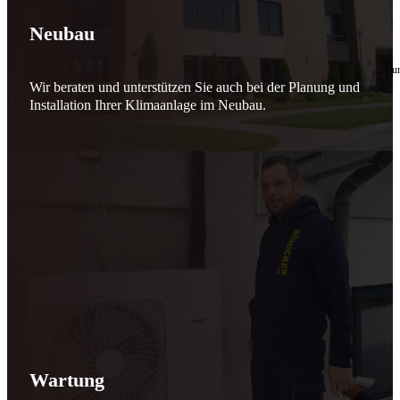
🔧 Verantwortung beginnt bei uns
Neubau
10. Februar 2026
Seit jeher stehen wir als
Schicker Rauchfangkehrermeister
für Sicherheit, Vertrauen 
Wir beraten und unterstützen Sie auch bei der Planung und
Effizient arbeiten. Ressourcen schonen. Zukunft sichern.
Installation Ihrer Klimaanlage im Neubau.
Nicht als Pflicht, sondern aus Überzeugung.
Für heute. Für morgen. Für Generationen.
Schicker seit 148 Jahren
Wartung