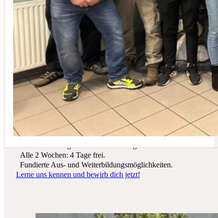
In der Regel empfehlen wir eine Wartung mindestens einmal jährli
Du suchst einen zukunftssicheren Arbeitsplatz? Bei Schicker Technik
erwarten dich spannende Projekte, ein freundliches Team und beste
Entwicklungsmöglichkeiten.
Wir bieten dir:
Ein sicherer Arbeitsplatz in einer krisenfesten Branche.
Gutes Werkzeug und tolle Ausrüstung.
Alle 2 Wochen: 4 Tage frei.
Fundierte Aus- und Weiterbildungsmöglichkeiten.
Lerne uns kennen und bewirb dich jetzt!