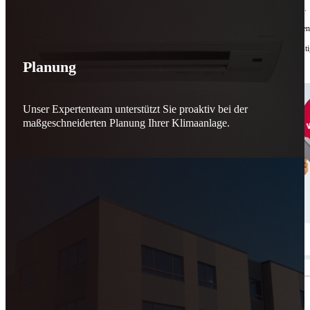
Bis zu
50 % Förderung
machen Reparieren wieder sinnvoll – für dich und für morgen.
Jede gerettete Maschine zählt. Jeder reparierte Motor wirkt. Jede Entscheidung macht de
Reparieren statt wegwerfen. Verantwortung statt Verschwendung. Zukunft statt kurzfristi
Planung
Schicker. Wir bringen’s wieder zum Laufen.
👊
Unser Expertenteam unterstützt Sie proaktiv bei der
maßgeschneiderten Planung Ihrer Klimaanlage.