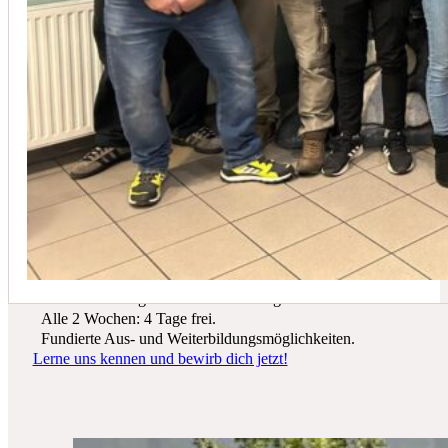
In der Regel empfehlen wir eine Wartung mindestens einmal jährli
Du suchst einen zukunftssicheren Arbeitsplatz? Bei Schicker Technik
erwarten dich spannende Projekte, ein freundliches Team und beste
Entwicklungsmöglichkeiten.
Wir bieten dir:
Ein sicherer Arbeitsplatz in einer krisenfesten Branche.
Gutes Werkzeug und tolle Ausrüstung.
Alle 2 Wochen: 4 Tage frei.
Fundierte Aus- und Weiterbildungsmöglichkeiten.
Lerne uns kennen und bewirb dich jetzt!