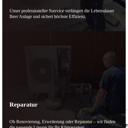
Unser professioneller Sservice verlängert die Lebensdauer
Ihrer Anlage und sichert höchste Effizienz.
Reparatur
Ob Renovierung, Erweiterung oder Reparatur – wir finden
🌬️☀️ Mehr erneuerbare Energie für March
die passende Lösung für Ihr Klimasystem.