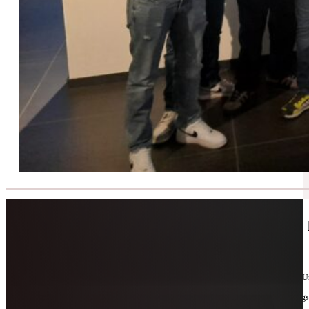
Jetzt kontaktieren
🔧 Geräte-Retter-Prämie – Weil Wegwerfen 
10. Februar 2026
Manchmal braucht es nur eine zweite Chance. Für Geräte. Für Ressourcen. Für unsere 
Als offizieller Partnerbetrieb der
Geräte-Retter-Prämie
reparieren wir, was andere längs