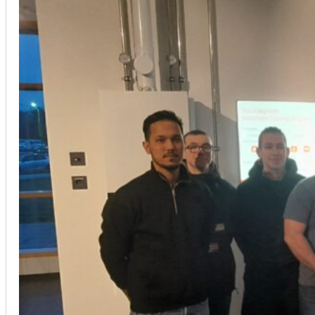
Installation von Klimaanlagen
SERVICE
Wir legen großen Wert auf Qualität und
Kundenzufriedenheit. Bei der Installation von
Klimaanlagen verwenden wir nur hochwertige
Produkte führender Hersteller und gewährleisten,
dass jede Installation nicht nur effizient, sondern
auch energieeinsparend ist.