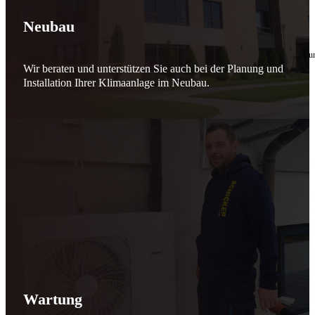
🔧 Verantwortung beginnt bei uns
Neubau
10. Februar 2026
Seit jeher stehen wir als
Schicker Rauchfangkehrermeister
für Sicherheit, Vertrauen 
Wir beraten und unterstützen Sie auch bei der Planung und
Effizient arbeiten. Ressourcen schonen. Zukunft sichern.
Installation Ihrer Klimaanlage im Neubau.
Nicht als Pflicht, sondern aus Überzeugung.
Für heute. Für morgen. Für Generationen.
Schicker seit 148 Jahren
Wartung