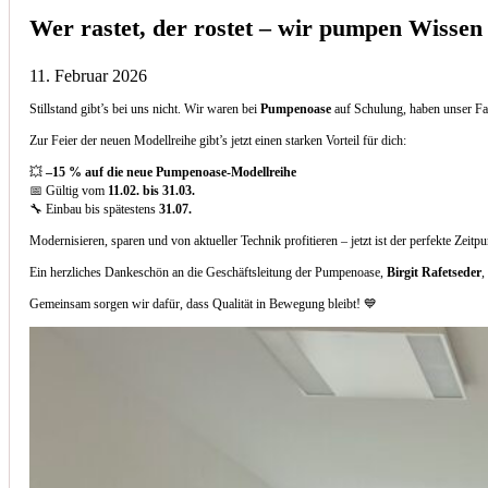
Wer rastet, der rostet – wir pumpen Wissen
11. Februar 2026
Stillstand gibt’s bei uns nicht. Wir waren bei
Pumpenoase
auf Schulung, haben unser Fa
Zur Feier der neuen Modellreihe gibt’s jetzt einen starken Vorteil für dich:
💥
–15 % auf die neue Pumpenoase-Modellreihe
📅 Gültig vom
11.02. bis 31.03.
🔧 Einbau bis spätestens
31.07.
Modernisieren, sparen und von aktueller Technik profitieren – jetzt ist der perfekte Zeitp
Ein herzliches Dankeschön an die Geschäftsleitung der Pumpenoase,
Birgit Rafetseder
,
Gemeinsam sorgen wir dafür, dass Qualität in Bewegung bleibt! 💙