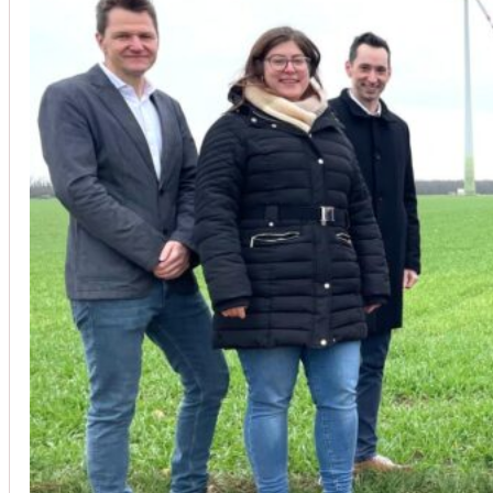
Unsere Kunden vertrauen auf unsere langjährige Erfahrung und schätze
Christoph Windisch
aus unseren Google-Bewertungen
Vom Anbot bis zur Fertigstellung alles rasch und unbürokrati
(Umbau) wurde besprochen und problemlos gelöst. Jederzei
Johanna Koe
aus unseren Google-Bewertungen
Sehr freundlich! Hat alles super geklappt!