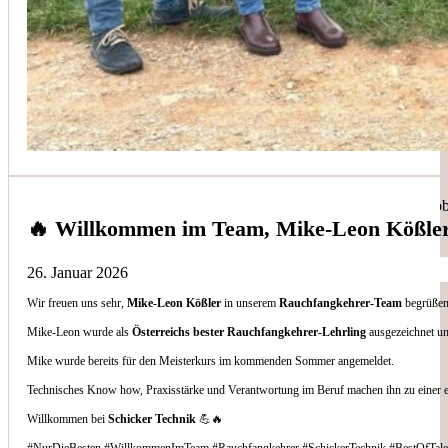
Simon Bilek
aus unseren Google-Bewertungen
Anruf, 3 Stunden später war jemand Vorort, Problem beho
🔥 Willkommen im Team, Mike-Leon Kößle
26. Januar 2026
Wir freuen uns sehr,
Mike-Leon Kößler
in unserem
Rauchfangkehrer-Team
begrüßen 
Thomas Gornix
Mike-Leon wurde als
Österreichs bester Rauchfangkehrer-Lehrling
ausgezeichnet un
Mike wurde bereits für den Meisterkurs im kommenden Sommer angemeldet.
aus unseren Google-Bewertungen
Technisches Know how, Praxisstärke und Verantwortung im Beruf machen ihn zu einer 
Nettes Team, und kompetente Beratung.
Willkommen bei
Schicker Technik
💪🔥
#NurDieBesten #WillkommenImTeam #Rauchfangkehrer #SchickerTechnik #BestOfTale