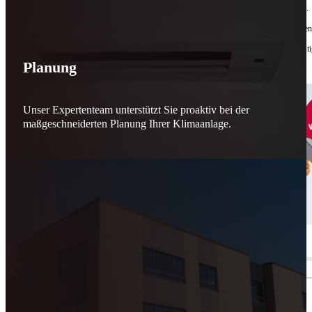
Bis zu
50 % Förderung
machen Reparieren wieder sinnvoll – für dich und für morgen.
Jede gerettete Maschine zählt. Jeder reparierte Motor wirkt. Jede Entscheidung macht de
Reparieren statt wegwerfen. Verantwortung statt Verschwendung. Zukunft statt kurzfristi
Planung
Schicker. Wir bringen’s wieder zum Laufen.
👊
Unser Expertenteam unterstützt Sie proaktiv bei der
maßgeschneiderten Planung Ihrer Klimaanlage.