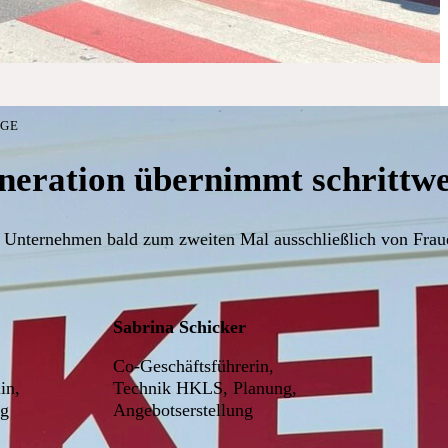
LGE
neration übernimmt schrittwei
 Unternehmen bald zum zweiten Mal ausschließlich von Fraue
Sabrina Schicker
Co-Geschäftsführerin,
in,
Technik HKLS, Planung,
ng
Angebotserstellung