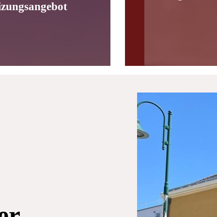
izungsangebot
er