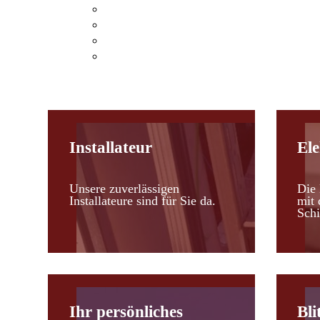
Klimaanlagen Hohenau an der March
Klimaanlagen Leopoldsdorf im Marchfel
Kosten einer Klimaanlage
Heizen mit Klimaanlagen
Installateur
Ele
Unsere zuverlässigen
Die 
Installateure sind für Sie da.
mit 
Schi
Ihr persönliches
Bli