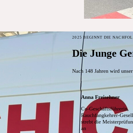
2025 BEGINNT DIE NACHFO
Die Junge Ge
Nach 148 Jahren wird unser
Anna Freisehner
Co-Geschäftsführerin,
Rauchfangkehrer-Gesell
strebt die Meisterprüfu
an