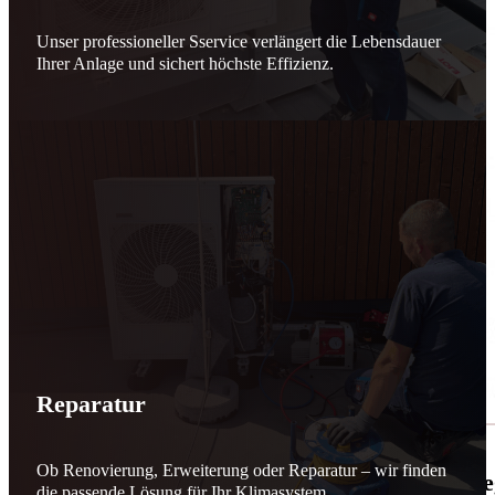
Unser professioneller Sservice verlängert die Lebensdauer
Ihrer Anlage und sichert höchste Effizienz.
Reparatur
Ob Renovierung, Erweiterung oder Reparatur – wir finden
🌬️☀️ Mehr erneuerbare Energie für March
die passende Lösung für Ihr Klimasystem.