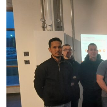
Installation von Klimaanlagen
SERVICE
Wir legen großen Wert auf Qualität und
Kundenzufriedenheit. Bei der Installation von
Klimaanlagen verwenden wir nur hochwertige
Produkte führender Hersteller und gewährleisten,
dass jede Installation nicht nur effizient, sondern
auch energieeinsparend ist.