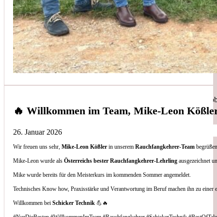
Simon Bilek
aus unseren Google-Bewertungen
Anruf, 3 Stunden später war jemand Vorort, Problem beho
🔥 Willkommen im Team, Mike-Leon Kößle
26. Januar 2026
Wir freuen uns sehr,
Mike-Leon Kößler
in unserem
Rauchfangkehrer-Team
begrüßen 
Thomas Gornix
Mike-Leon wurde als
Österreichs bester Rauchfangkehrer-Lehrling
ausgezeichnet un
Mike wurde bereits für den Meisterkurs im kommenden Sommer angemeldet.
aus unseren Google-Bewertungen
Technisches Know how, Praxisstärke und Verantwortung im Beruf machen ihn zu einer 
Nettes Team, und kompetente Beratung.
Willkommen bei
Schicker Technik
💪🔥
#NurDieBesten #WillkommenImTeam #Rauchfangkehrer #SchickerTechnik #BestOfTale