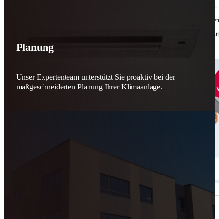
Bis zu
50 % Förderung
machen Reparieren wieder sinnvoll – für dich und für morgen.
Jede gerettete Maschine zählt. Jeder reparierte Motor wirkt. Jede Entscheidung macht de
Reparieren statt wegwerfen. Verantwortung statt Verschwendung. Zukunft statt kurzfristi
Planung
Schicker. Wir bringen’s wieder zum Laufen.
👊
Unser Expertenteam unterstützt Sie proaktiv bei der
maßgeschneiderten Planung Ihrer Klimaanlage.