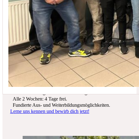
In der Regel empfehlen wir eine Wartung mindestens einmal jährli
Du suchst einen zukunftssicheren Arbeitsplatz? Bei Schicker Technik
erwarten dich spannende Projekte, ein freundliches Team und beste
Entwicklungsmöglichkeiten.
Wir bieten dir:
Ein sicherer Arbeitsplatz in einer krisenfesten Branche.
Gutes Werkzeug und tolle Ausrüstung.
Alle 2 Wochen: 4 Tage frei.
Fundierte Aus- und Weiterbildungsmöglichkeiten.
Lerne uns kennen und bewirb dich jetzt!