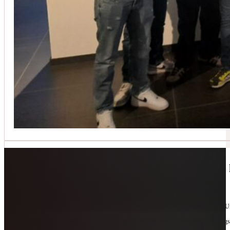
Jetzt kontaktieren
🔧 Geräte-Retter-Prämie – Weil Wegwerfen 
10. Februar 2026
Manchmal braucht es nur eine zweite Chance. Für Geräte. Für Ressourcen. Für unsere 
Als offizieller Partnerbetrieb der
Geräte-Retter-Prämie
reparieren wir, was andere längs