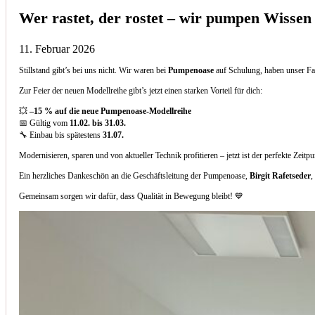
Wer rastet, der rostet – wir pumpen Wissen
11. Februar 2026
Stillstand gibt’s bei uns nicht. Wir waren bei
Pumpenoase
auf Schulung, haben unser Fa
Zur Feier der neuen Modellreihe gibt’s jetzt einen starken Vorteil für dich:
💥
–15 % auf die neue Pumpenoase-Modellreihe
📅 Gültig vom
11.02. bis 31.03.
🔧 Einbau bis spätestens
31.07.
Modernisieren, sparen und von aktueller Technik profitieren – jetzt ist der perfekte Zeitp
Ein herzliches Dankeschön an die Geschäftsleitung der Pumpenoase,
Birgit Rafetseder
,
Gemeinsam sorgen wir dafür, dass Qualität in Bewegung bleibt! 💙