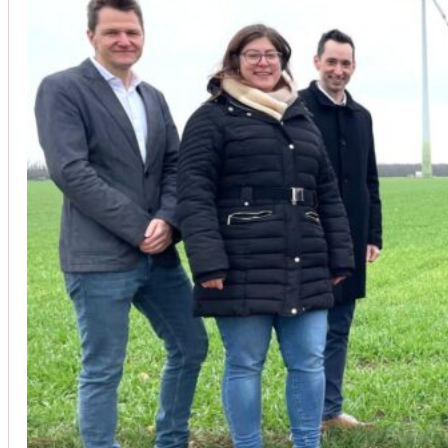
Unsere Kunden vertrauen auf unsere langjährige Erfahrung und schätze
Christoph Windisch
aus unseren Google-Bewertungen
Vom Anbot bis zur Fertigstellung alles rasch und unbürokrati
(Umbau) wurde besprochen und problemlos gelöst. Jederzei
Johanna Koe
aus unseren Google-Bewertungen
Sehr freundlich! Hat alles super geklappt!