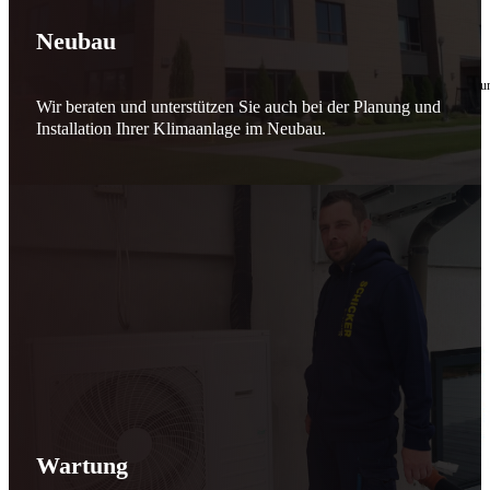
🔧 Verantwortung beginnt bei uns
Neubau
10. Februar 2026
Seit jeher stehen wir als
Schicker Rauchfangkehrermeister
für Sicherheit, Vertrauen 
Wir beraten und unterstützen Sie auch bei der Planung und
Effizient arbeiten. Ressourcen schonen. Zukunft sichern.
Installation Ihrer Klimaanlage im Neubau.
Nicht als Pflicht, sondern aus Überzeugung.
Für heute. Für morgen. Für Generationen.
Schicker seit 148 Jahren
Wartung