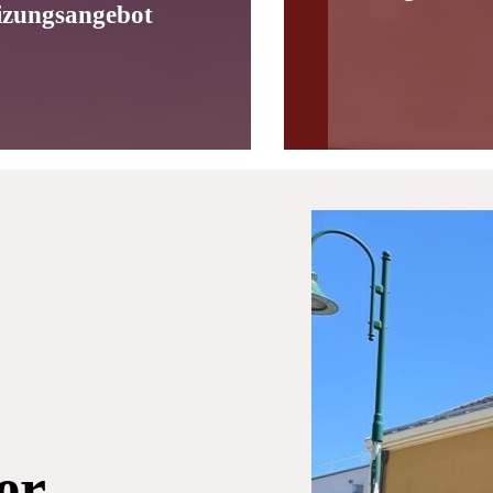
izungsangebot
er