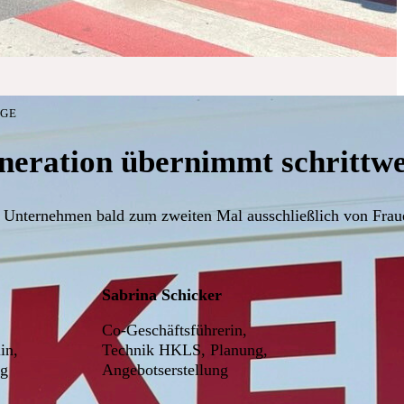
LGE
neration übernimmt schrittwei
 Unternehmen bald zum zweiten Mal ausschließlich von Fraue
Sabrina Schicker
Co-Geschäftsführerin,
in,
Technik HKLS, Planung,
ng
Angebotserstellung