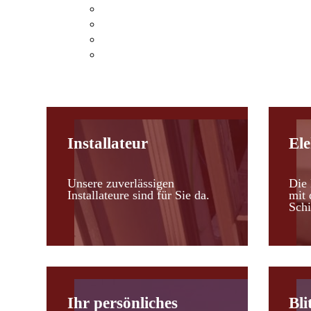
Klimaanlagen Hohenau an der March
Klimaanlagen Leopoldsdorf im Marchfel
Kosten einer Klimaanlage
Heizen mit Klimaanlagen
Installateur
Ele
Unsere zuverlässigen
Die 
Installateure sind für Sie da.
mit 
Schi
Ihr persönliches
Bli