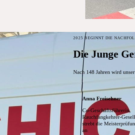
2025 BEGINNT DIE NACHFO
Die Junge Ge
Nach 148 Jahren wird unser
Anna Freisehner
Co-Geschäftsführerin,
Rauchfangkehrer-Gesell
strebt die Meisterprüfu
an