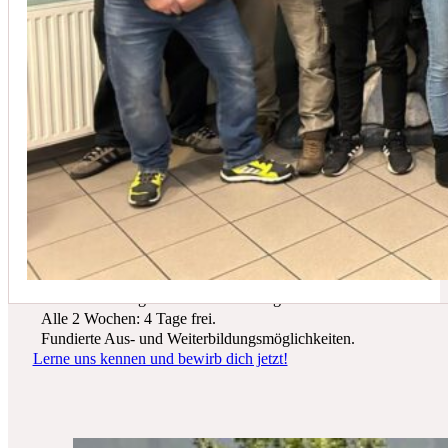
In der Regel empfehlen wir eine Wartung mindestens einmal jährli
Du suchst einen zukunftssicheren Arbeitsplatz? Bei Schicker Technik
erwarten dich spannende Projekte, ein freundliches Team und beste
Entwicklungsmöglichkeiten.
Wir bieten dir:
Ein sicherer Arbeitsplatz in einer krisenfesten Branche.
Gutes Werkzeug und tolle Ausrüstung.
Alle 2 Wochen: 4 Tage frei.
Fundierte Aus- und Weiterbildungsmöglichkeiten.
Lerne uns kennen und bewirb dich jetzt!