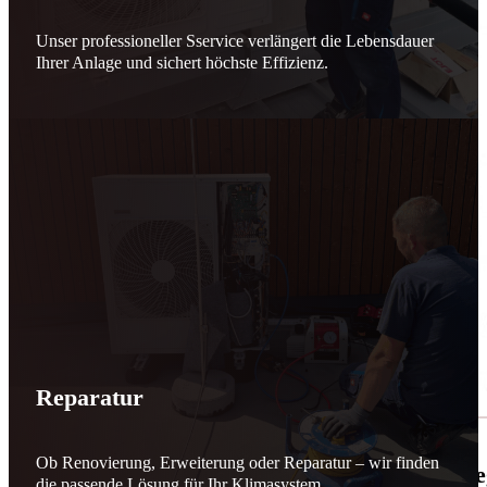
Unser professioneller Sservice verlängert die Lebensdauer
Ihrer Anlage und sichert höchste Effizienz.
Reparatur
Ob Renovierung, Erweiterung oder Reparatur – wir finden
🌬️☀️ Mehr erneuerbare Energie für March
die passende Lösung für Ihr Klimasystem.