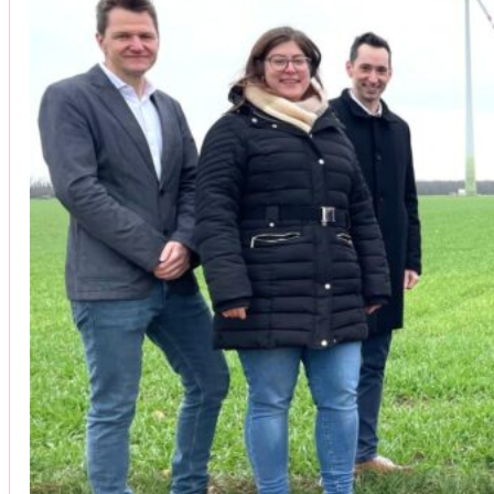
Unsere Kunden vertrauen auf unsere langjährige Erfahrung und schätze
Christoph Windisch
aus unseren Google-Bewertungen
Vom Anbot bis zur Fertigstellung alles rasch und unbürokrati
(Umbau) wurde besprochen und problemlos gelöst. Jederzei
Johanna Koe
aus unseren Google-Bewertungen
Sehr freundlich! Hat alles super geklappt!