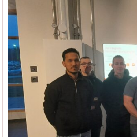
Installation von Klimaanlagen
SERVICE
Wir legen großen Wert auf Qualität und
Kundenzufriedenheit. Bei der Installation von
Klimaanlagen verwenden wir nur hochwertige
Produkte führender Hersteller und gewährleisten,
dass jede Installation nicht nur effizient, sondern
auch energieeinsparend ist.