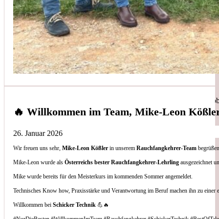
Simon Bilek
aus unseren Google-Bewertungen
Anruf, 3 Stunden später war jemand Vorort, Problem beho
🔥 Willkommen im Team, Mike-Leon Kößle
26. Januar 2026
Wir freuen uns sehr,
Mike-Leon Kößler
in unserem
Rauchfangkehrer-Team
begrüßen 
Thomas Gornix
Mike-Leon wurde als
Österreichs bester Rauchfangkehrer-Lehrling
ausgezeichnet un
Mike wurde bereits für den Meisterkurs im kommenden Sommer angemeldet.
aus unseren Google-Bewertungen
Technisches Know how, Praxisstärke und Verantwortung im Beruf machen ihn zu einer 
Nettes Team, und kompetente Beratung.
Willkommen bei
Schicker Technik
💪🔥
#NurDieBesten #WillkommenImTeam #Rauchfangkehrer #SchickerTechnik #BestOfTale