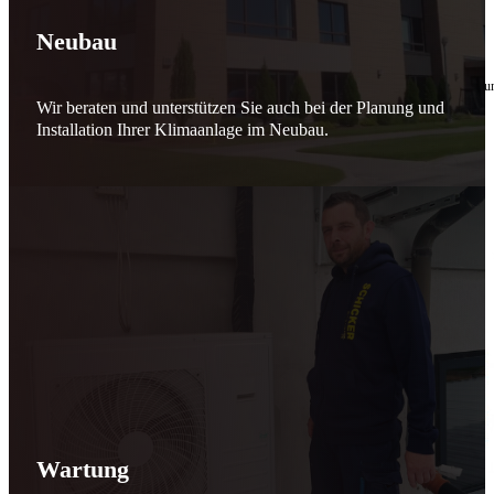
🔧 Verantwortung beginnt bei uns
Neubau
10. Februar 2026
Seit jeher stehen wir als
Schicker Rauchfangkehrermeister
für Sicherheit, Vertrauen 
Wir beraten und unterstützen Sie auch bei der Planung und
Effizient arbeiten. Ressourcen schonen. Zukunft sichern.
Installation Ihrer Klimaanlage im Neubau.
Nicht als Pflicht, sondern aus Überzeugung.
Für heute. Für morgen. Für Generationen.
Schicker seit 148 Jahren
Wartung