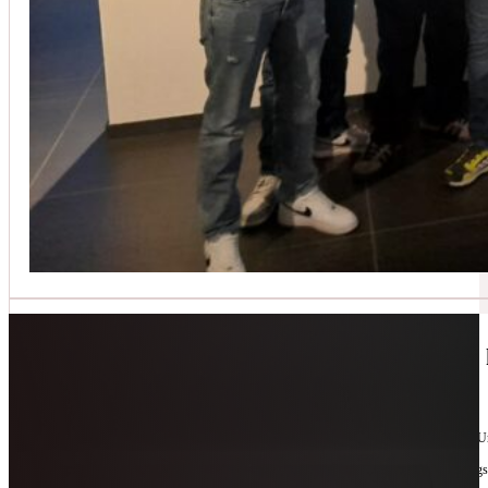
Jetzt kontaktieren
🔧 Geräte-Retter-Prämie – Weil Wegwerfen 
10. Februar 2026
Manchmal braucht es nur eine zweite Chance. Für Geräte. Für Ressourcen. Für unsere 
Als offizieller Partnerbetrieb der
Geräte-Retter-Prämie
reparieren wir, was andere längs