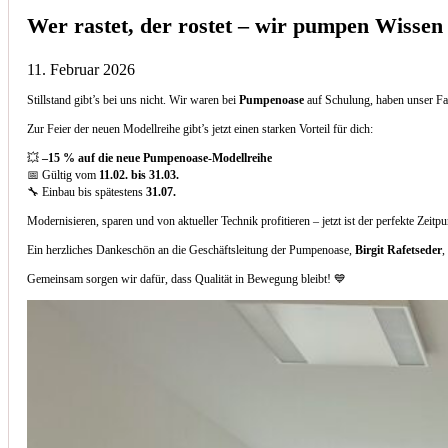
Wer rastet, der rostet – wir pumpen Wissen
11. Februar 2026
Stillstand gibt’s bei uns nicht. Wir waren bei
Pumpenoase
auf Schulung, haben unser Fa
Zur Feier der neuen Modellreihe gibt’s jetzt einen starken Vorteil für dich:
💥
–15 % auf die neue Pumpenoase-Modellreihe
📅 Gültig vom
11.02. bis 31.03.
🔧 Einbau bis spätestens
31.07.
Modernisieren, sparen und von aktueller Technik profitieren – jetzt ist der perfekte Zeitp
Ein herzliches Dankeschön an die Geschäftsleitung der Pumpenoase,
Birgit Rafetseder
,
Gemeinsam sorgen wir dafür, dass Qualität in Bewegung bleibt! 💙