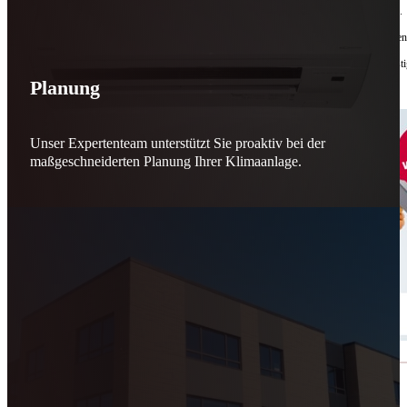
Bis zu
50 % Förderung
machen Reparieren wieder sinnvoll – für dich und für morgen.
Jede gerettete Maschine zählt. Jeder reparierte Motor wirkt. Jede Entscheidung macht de
Reparieren statt wegwerfen. Verantwortung statt Verschwendung. Zukunft statt kurzfristi
Planung
Schicker. Wir bringen’s wieder zum Laufen.
👊
Unser Expertenteam unterstützt Sie proaktiv bei der
maßgeschneiderten Planung Ihrer Klimaanlage.