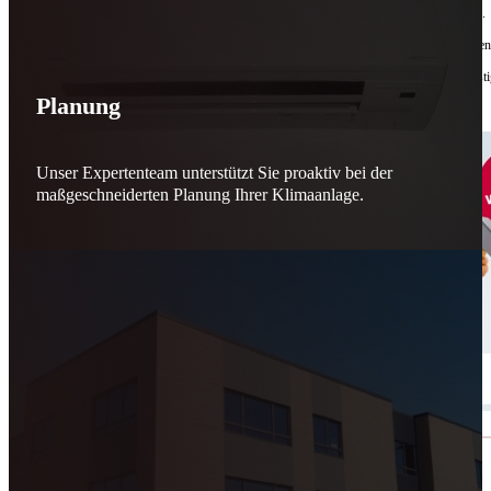
Bis zu
50 % Förderung
machen Reparieren wieder sinnvoll – für dich und für morgen.
Jede gerettete Maschine zählt. Jeder reparierte Motor wirkt. Jede Entscheidung macht de
Reparieren statt wegwerfen. Verantwortung statt Verschwendung. Zukunft statt kurzfristi
Planung
Schicker. Wir bringen’s wieder zum Laufen.
👊
Unser Expertenteam unterstützt Sie proaktiv bei der
maßgeschneiderten Planung Ihrer Klimaanlage.