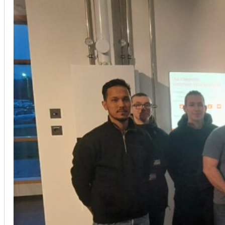
Installation von Klimaanlagen
SERVICE
Wir legen großen Wert auf Qualität und
Kundenzufriedenheit. Bei der Installation von
Klimaanlagen verwenden wir nur hochwertige
Produkte führender Hersteller und gewährleisten,
dass jede Installation nicht nur effizient, sondern
auch energieeinsparend ist.