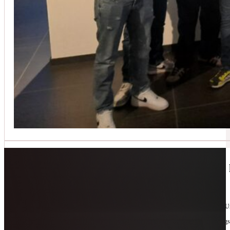
Jetzt kontaktieren
🔧 Geräte-Retter-Prämie – Weil Wegwerfen 
10. Februar 2026
Manchmal braucht es nur eine zweite Chance. Für Geräte. Für Ressourcen. Für unsere 
Als offizieller Partnerbetrieb der
Geräte-Retter-Prämie
reparieren wir, was andere längs