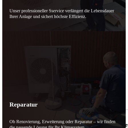
Unser professioneller Sservice verlängert die Lebensdauer
Ihrer Anlage und sichert höchste Effizienz.
Reparatur
Ob Renovierung, Erweiterung oder Reparatur – wir finden
🌬️☀️ Mehr erneuerbare Energie für March
die passende Lösung für Ihr Klimasystem.