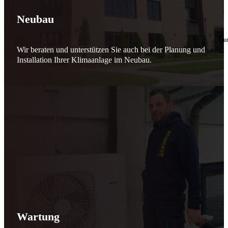
🔧 Verantwortung beginnt bei uns
Neubau
10. Februar 2026
Seit jeher stehen wir als
Schicker Rauchfangkehrermeister
für Sicherheit, Vertrauen 
Wir beraten und unterstützen Sie auch bei der Planung und
Effizient arbeiten. Ressourcen schonen. Zukunft sichern.
Installation Ihrer Klimaanlage im Neubau.
Nicht als Pflicht, sondern aus Überzeugung.
Für heute. Für morgen. Für Generationen.
Schicker seit 148 Jahren
Wartung