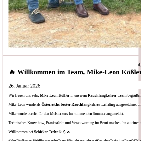
Simon Bilek
aus unseren Google-Bewertungen
Anruf, 3 Stunden später war jemand Vorort, Problem beho
🔥 Willkommen im Team, Mike-Leon Kößle
26. Januar 2026
Wir freuen uns sehr,
Mike-Leon Kößler
in unserem
Rauchfangkehrer-Team
begrüßen 
Thomas Gornix
Mike-Leon wurde als
Österreichs bester Rauchfangkehrer-Lehrling
ausgezeichnet un
Mike wurde bereits für den Meisterkurs im kommenden Sommer angemeldet.
aus unseren Google-Bewertungen
Technisches Know how, Praxisstärke und Verantwortung im Beruf machen ihn zu einer 
Nettes Team, und kompetente Beratung.
Willkommen bei
Schicker Technik
💪🔥
#NurDieBesten #WillkommenImTeam #Rauchfangkehrer #SchickerTechnik #BestOfTale