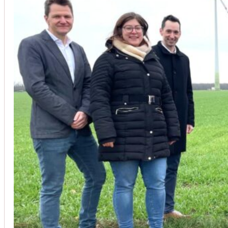
Unsere Kunden vertrauen auf unsere langjährige Erfahrung und schätze
Christoph Windisch
aus unseren Google-Bewertungen
Vom Anbot bis zur Fertigstellung alles rasch und unbürokrati
(Umbau) wurde besprochen und problemlos gelöst. Jederzei
Johanna Koe
aus unseren Google-Bewertungen
Sehr freundlich! Hat alles super geklappt!