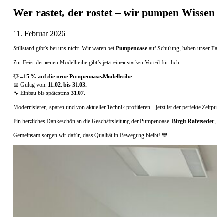
Wer rastet, der rostet – wir pumpen Wissen
11. Februar 2026
Stillstand gibt’s bei uns nicht. Wir waren bei
Pumpenoase
auf Schulung, haben unser Fa
Zur Feier der neuen Modellreihe gibt’s jetzt einen starken Vorteil für dich:
💥
–15 % auf die neue Pumpenoase-Modellreihe
📅 Gültig vom
11.02. bis 31.03.
🔧 Einbau bis spätestens
31.07.
Modernisieren, sparen und von aktueller Technik profitieren – jetzt ist der perfekte Zeitp
Ein herzliches Dankeschön an die Geschäftsleitung der Pumpenoase,
Birgit Rafetseder
,
Gemeinsam sorgen wir dafür, dass Qualität in Bewegung bleibt! 💙