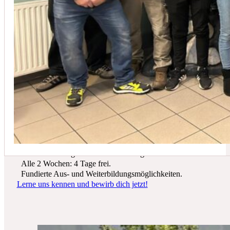
In der Regel empfehlen wir eine Wartung mindestens einmal jährli
Du suchst einen zukunftssicheren Arbeitsplatz? Bei Schicker Technik
erwarten dich spannende Projekte, ein freundliches Team und beste
Entwicklungsmöglichkeiten.
Wir bieten dir:
Ein sicherer Arbeitsplatz in einer krisenfesten Branche.
Gutes Werkzeug und tolle Ausrüstung.
Alle 2 Wochen: 4 Tage frei.
Fundierte Aus- und Weiterbildungsmöglichkeiten.
Lerne uns kennen und bewirb dich jetzt!