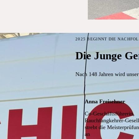
2025 BEGINNT DIE NACHFO
Die Junge Ge
Nach 148 Jahren wird unser
Anna Freisehner
Co-Geschäftsführerin,
Rauchfangkehrer-Gesell
strebt die Meisterprüfu
an