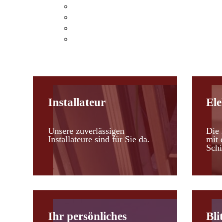
Klimaanlagen Hohenau an der March
Klimaanlagen Leopoldsdorf im Marchfel
Kosten einer Klimaanlage
Heizen mit Klimaanlagen
Installateur
Ele
Unsere zuverlässigen
Die 
Installateure sind für Sie da.
mit 
Schi
Ihr persönliches
Bli