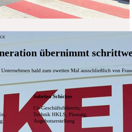
LGE
neration übernimmt schrittwei
 Unternehmen bald zum zweiten Mal ausschließlich von Fraue
Sabrina Schicker
Co-Geschäftsführerin,
in,
Technik HKLS, Planung,
ng
Angebotserstellung