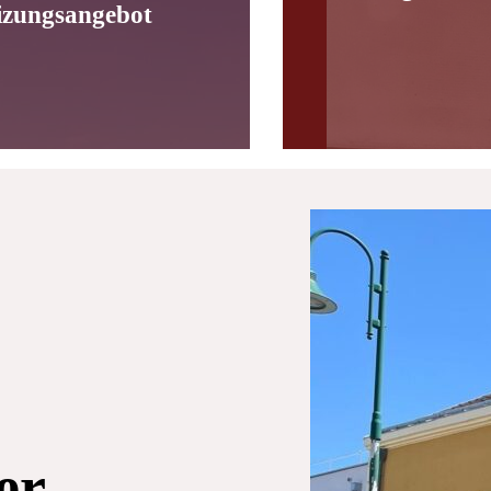
izungsangebot
er