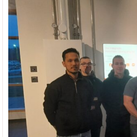
Installation von Klimaanlagen
SERVICE
Wir legen großen Wert auf Qualität und
Kundenzufriedenheit. Bei der Installation von
Klimaanlagen verwenden wir nur hochwertige
Produkte führender Hersteller und gewährleisten,
dass jede Installation nicht nur effizient, sondern
auch energieeinsparend ist.