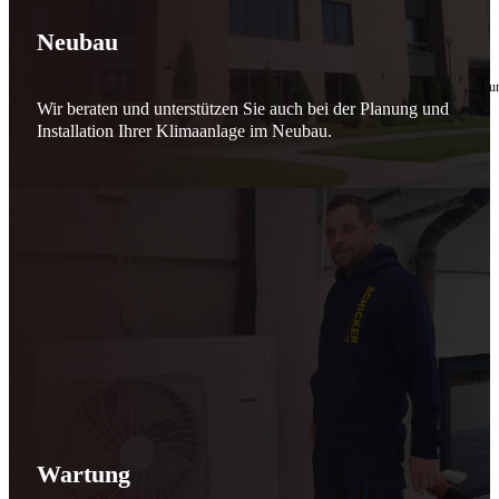
🔧 Verantwortung beginnt bei uns
Neubau
10. Februar 2026
Seit jeher stehen wir als
Schicker Rauchfangkehrermeister
für Sicherheit, Vertrauen 
Wir beraten und unterstützen Sie auch bei der Planung und
Effizient arbeiten. Ressourcen schonen. Zukunft sichern.
Installation Ihrer Klimaanlage im Neubau.
Nicht als Pflicht, sondern aus Überzeugung.
Für heute. Für morgen. Für Generationen.
Schicker seit 148 Jahren
Wartung