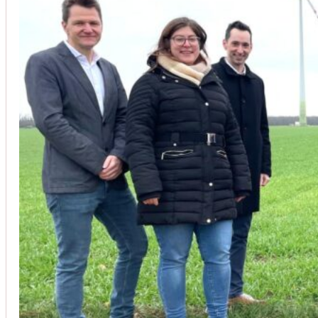
Unsere Kunden vertrauen auf unsere langjährige Erfahrung und schätze
Christoph Windisch
aus unseren Google-Bewertungen
Vom Anbot bis zur Fertigstellung alles rasch und unbürokrati
(Umbau) wurde besprochen und problemlos gelöst. Jederzei
Johanna Koe
aus unseren Google-Bewertungen
Sehr freundlich! Hat alles super geklappt!