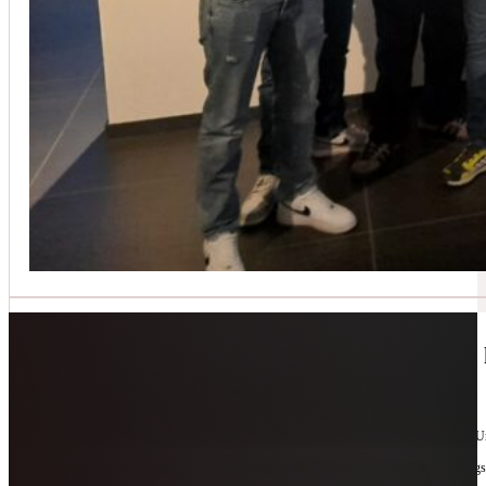
Jetzt kontaktieren
🔧 Geräte-Retter-Prämie – Weil Wegwerfen 
10. Februar 2026
Manchmal braucht es nur eine zweite Chance. Für Geräte. Für Ressourcen. Für unsere 
Als offizieller Partnerbetrieb der
Geräte-Retter-Prämie
reparieren wir, was andere längs