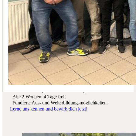
In der Regel empfehlen wir eine Wartung mindestens einmal jährli
Du suchst einen zukunftssicheren Arbeitsplatz? Bei Schicker Technik
erwarten dich spannende Projekte, ein freundliches Team und beste
Entwicklungsmöglichkeiten.
Wir bieten dir:
Ein sicherer Arbeitsplatz in einer krisenfesten Branche.
Gutes Werkzeug und tolle Ausrüstung.
Alle 2 Wochen: 4 Tage frei.
Fundierte Aus- und Weiterbildungsmöglichkeiten.
Lerne uns kennen und bewirb dich jetzt!