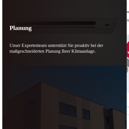
Bis zu
50 % Förderung
machen Reparieren wieder sinnvoll – für dich und für morgen.
Jede gerettete Maschine zählt. Jeder reparierte Motor wirkt. Jede Entscheidung macht de
Reparieren statt wegwerfen. Verantwortung statt Verschwendung. Zukunft statt kurzfristi
Planung
Schicker. Wir bringen’s wieder zum Laufen.
👊
Unser Expertenteam unterstützt Sie proaktiv bei der
maßgeschneiderten Planung Ihrer Klimaanlage.