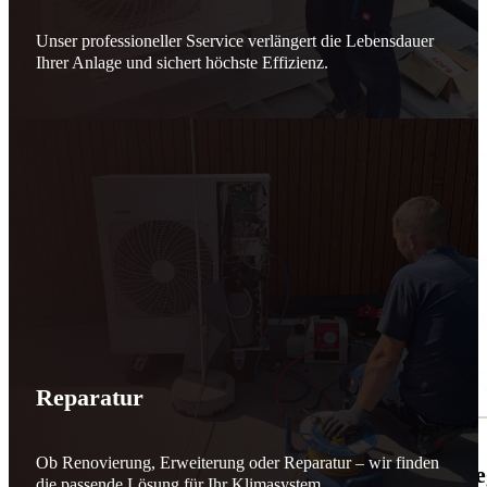
Unser professioneller Sservice verlängert die Lebensdauer
Ihrer Anlage und sichert höchste Effizienz.
Reparatur
Ob Renovierung, Erweiterung oder Reparatur – wir finden
🌬️☀️ Mehr erneuerbare Energie für March
die passende Lösung für Ihr Klimasystem.