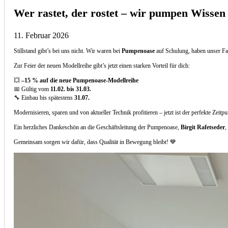
Wer rastet, der rostet – wir pumpen Wissen
11. Februar 2026
Stillstand gibt’s bei uns nicht. Wir waren bei
Pumpenoase
auf Schulung, haben unser Fa
Zur Feier der neuen Modellreihe gibt’s jetzt einen starken Vorteil für dich:
💥
–15 % auf die neue Pumpenoase-Modellreihe
📅 Gültig vom
11.02. bis 31.03.
🔧 Einbau bis spätestens
31.07.
Modernisieren, sparen und von aktueller Technik profitieren – jetzt ist der perfekte Zeitp
Ein herzliches Dankeschön an die Geschäftsleitung der Pumpenoase,
Birgit Rafetseder
,
Gemeinsam sorgen wir dafür, dass Qualität in Bewegung bleibt! 💙