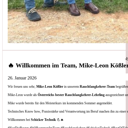
Simon Bilek
aus unseren Google-Bewertungen
Anruf, 3 Stunden später war jemand Vorort, Problem beho
🔥 Willkommen im Team, Mike-Leon Kößle
26. Januar 2026
Wir freuen uns sehr,
Mike-Leon Kößler
in unserem
Rauchfangkehrer-Team
begrüßen 
Thomas Gornix
Mike-Leon wurde als
Österreichs bester Rauchfangkehrer-Lehrling
ausgezeichnet un
Mike wurde bereits für den Meisterkurs im kommenden Sommer angemeldet.
aus unseren Google-Bewertungen
Technisches Know how, Praxisstärke und Verantwortung im Beruf machen ihn zu einer 
Nettes Team, und kompetente Beratung.
Willkommen bei
Schicker Technik
💪🔥
#NurDieBesten #WillkommenImTeam #Rauchfangkehrer #SchickerTechnik #BestOfTale