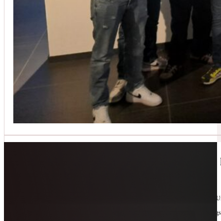
Jetzt kontaktieren
🔧 Geräte-Retter-Prämie – Weil Wegwerfen 
10. Februar 2026
Manchmal braucht es nur eine zweite Chance. Für Geräte. Für Ressourcen. Für unsere 
Als offizieller Partnerbetrieb der
Geräte-Retter-Prämie
reparieren wir, was andere längs