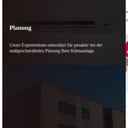
Bis zu
50 % Förderung
machen Reparieren wieder sinnvoll – für dich und für morgen.
Jede gerettete Maschine zählt. Jeder reparierte Motor wirkt. Jede Entscheidung macht de
Reparieren statt wegwerfen. Verantwortung statt Verschwendung. Zukunft statt kurzfristi
Planung
Schicker. Wir bringen’s wieder zum Laufen.
👊
Unser Expertenteam unterstützt Sie proaktiv bei der
maßgeschneiderten Planung Ihrer Klimaanlage.