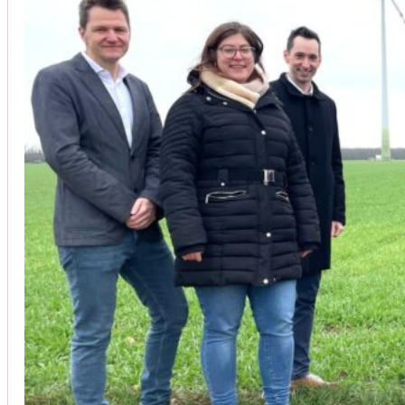
Unsere Kunden vertrauen auf unsere langjährige Erfahrung und schätze
Christoph Windisch
aus unseren Google-Bewertungen
Vom Anbot bis zur Fertigstellung alles rasch und unbürokrati
(Umbau) wurde besprochen und problemlos gelöst. Jederzei
Johanna Koe
aus unseren Google-Bewertungen
Sehr freundlich! Hat alles super geklappt!