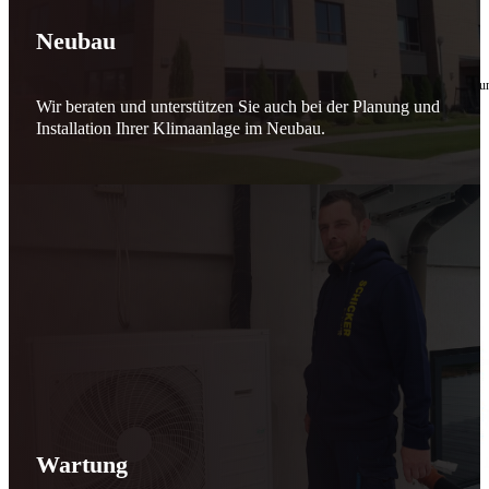
🔧 Verantwortung beginnt bei uns
Neubau
10. Februar 2026
Seit jeher stehen wir als
Schicker Rauchfangkehrermeister
für Sicherheit, Vertrauen 
Wir beraten und unterstützen Sie auch bei der Planung und
Effizient arbeiten. Ressourcen schonen. Zukunft sichern.
Installation Ihrer Klimaanlage im Neubau.
Nicht als Pflicht, sondern aus Überzeugung.
Für heute. Für morgen. Für Generationen.
Schicker seit 148 Jahren
Wartung