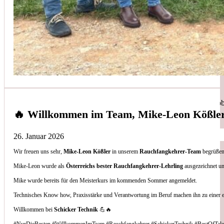
Simon Bilek
aus unseren Google-Bewertungen
Anruf, 3 Stunden später war jemand Vorort, Problem beho
🔥 Willkommen im Team, Mike-Leon Kößle
26. Januar 2026
Wir freuen uns sehr,
Mike-Leon Kößler
in unserem
Rauchfangkehrer-Team
begrüßen 
Thomas Gornix
Mike-Leon wurde als
Österreichs bester Rauchfangkehrer-Lehrling
ausgezeichnet un
Mike wurde bereits für den Meisterkurs im kommenden Sommer angemeldet.
aus unseren Google-Bewertungen
Technisches Know how, Praxisstärke und Verantwortung im Beruf machen ihn zu einer 
Nettes Team, und kompetente Beratung.
Willkommen bei
Schicker Technik
💪🔥
#NurDieBesten #WillkommenImTeam #Rauchfangkehrer #SchickerTechnik #BestOfTale