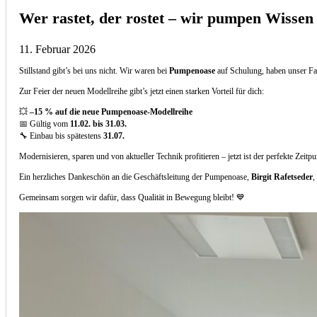
Wer rastet, der rostet – wir pumpen Wissen
11. Februar 2026
Stillstand gibt’s bei uns nicht. Wir waren bei
Pumpenoase
auf Schulung, haben unser Fa
Zur Feier der neuen Modellreihe gibt’s jetzt einen starken Vorteil für dich:
💥
–15 % auf die neue Pumpenoase-Modellreihe
📅 Gültig vom
11.02. bis 31.03.
🔧 Einbau bis spätestens
31.07.
Modernisieren, sparen und von aktueller Technik profitieren – jetzt ist der perfekte Zeitp
Ein herzliches Dankeschön an die Geschäftsleitung der Pumpenoase,
Birgit Rafetseder
,
Gemeinsam sorgen wir dafür, dass Qualität in Bewegung bleibt! 💙