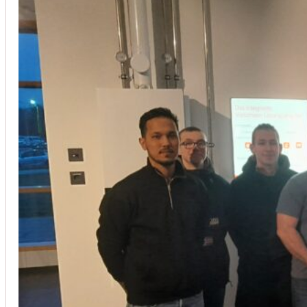
Installation von Klimaanlagen
SERVICE
Wir legen großen Wert auf Qualität und
Kundenzufriedenheit. Bei der Installation von
Klimaanlagen verwenden wir nur hochwertige
Produkte führender Hersteller und gewährleisten,
dass jede Installation nicht nur effizient, sondern
auch energieeinsparend ist.