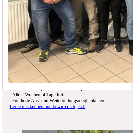
In der Regel empfehlen wir eine Wartung mindestens einmal jährli
Du suchst einen zukunftssicheren Arbeitsplatz? Bei Schicker Technik
erwarten dich spannende Projekte, ein freundliches Team und beste
Entwicklungsmöglichkeiten.
Wir bieten dir:
Ein sicherer Arbeitsplatz in einer krisenfesten Branche.
Gutes Werkzeug und tolle Ausrüstung.
Alle 2 Wochen: 4 Tage frei.
Fundierte Aus- und Weiterbildungsmöglichkeiten.
Lerne uns kennen und bewirb dich jetzt!