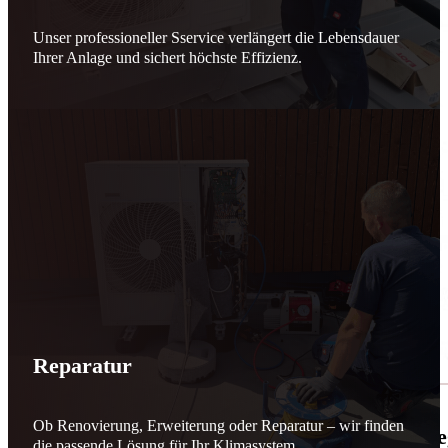
Unser professioneller Sservice verlängert die Lebensdauer
Ihrer Anlage und sichert höchste Effizienz.
Reparatur
Ob Renovierung, Erweiterung oder Reparatur – wir finden
🌬️☀️ Mehr erneuerbare Energie für March
die passende Lösung für Ihr Klimasystem.