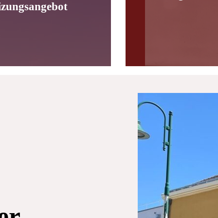
izungsangebot
er