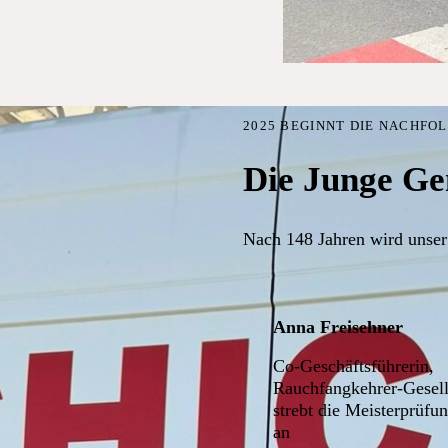
2025 BEGINNT DIE NACHFO
Die Junge Ge
Nach 148 Jahren wird unser
Anna Freisehner
Co-Geschäftsführerin,
Rauchfangkehrer-Gesell
strebt die Meisterprüfu
an