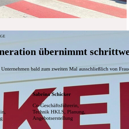
LGE
neration übernimmt schrittwei
 Unternehmen bald zum zweiten Mal ausschließlich von Fraue
Sabrina Schicker
Co-Geschäftsführerin,
in,
Technik HKLS, Planung,
ng
Angebotserstellung