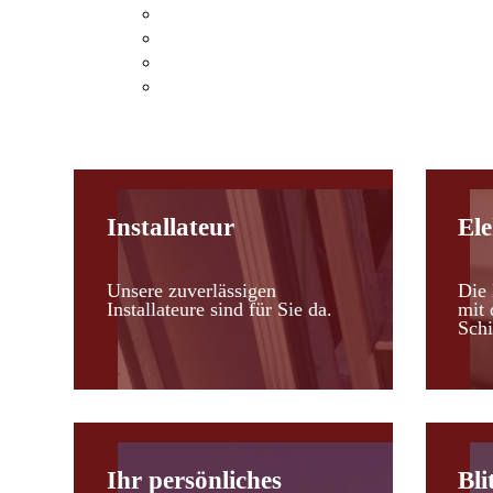
Klimaanlagen Hohenau an der March
Klimaanlagen Leopoldsdorf im Marchfel
Kosten einer Klimaanlage
Heizen mit Klimaanlagen
Installateur
Ele
Unsere zuverlässigen
Die 
Installateure sind für Sie da.
mit 
Schi
Ihr persönliches
Bli