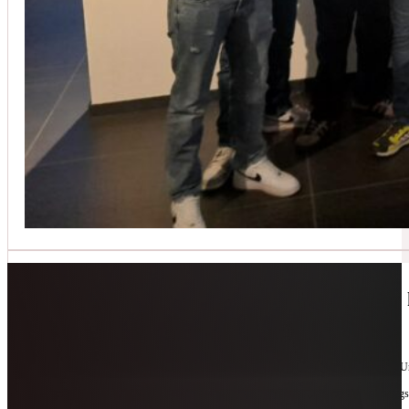
Jetzt kontaktieren
🔧 Geräte-Retter-Prämie – Weil Wegwerfen 
10. Februar 2026
Manchmal braucht es nur eine zweite Chance. Für Geräte. Für Ressourcen. Für unsere 
Als offizieller Partnerbetrieb der
Geräte-Retter-Prämie
reparieren wir, was andere längs