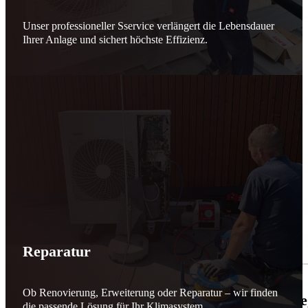
Unser professioneller Sservice verlängert die Lebensdauer
Ihrer Anlage und sichert höchste Effizienz.
Reparatur
Ob Renovierung, Erweiterung oder Reparatur – wir finden
🌬️☀️ Mehr erneuerbare Energie für March
die passende Lösung für Ihr Klimasystem.