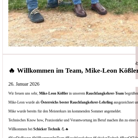
Simon Bilek
aus unseren Google-Bewertungen
Anruf, 3 Stunden später war jemand Vorort, Problem beho
🔥 Willkommen im Team, Mike-Leon Kößle
26. Januar 2026
Wir freuen uns sehr,
Mike-Leon Kößler
in unserem
Rauchfangkehrer-Team
begrüßen 
Thomas Gornix
Mike-Leon wurde als
Österreichs bester Rauchfangkehrer-Lehrling
ausgezeichnet un
Mike wurde bereits für den Meisterkurs im kommenden Sommer angemeldet.
aus unseren Google-Bewertungen
Technisches Know how, Praxisstärke und Verantwortung im Beruf machen ihn zu einer 
Nettes Team, und kompetente Beratung.
Willkommen bei
Schicker Technik
💪🔥
#NurDieBesten #WillkommenImTeam #Rauchfangkehrer #SchickerTechnik #BestOfTale