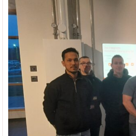
Installation von Klimaanlagen
SERVICE
Wir legen großen Wert auf Qualität und
Kundenzufriedenheit. Bei der Installation von
Klimaanlagen verwenden wir nur hochwertige
Produkte führender Hersteller und gewährleisten,
dass jede Installation nicht nur effizient, sondern
auch energieeinsparend ist.