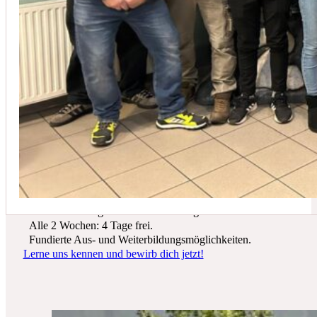
In der Regel empfehlen wir eine Wartung mindestens einmal jährli
Du suchst einen zukunftssicheren Arbeitsplatz? Bei Schicker Technik
erwarten dich spannende Projekte, ein freundliches Team und beste
Entwicklungsmöglichkeiten.
Wir bieten dir:
Ein sicherer Arbeitsplatz in einer krisenfesten Branche.
Gutes Werkzeug und tolle Ausrüstung.
Alle 2 Wochen: 4 Tage frei.
Fundierte Aus- und Weiterbildungsmöglichkeiten.
Lerne uns kennen und bewirb dich jetzt!