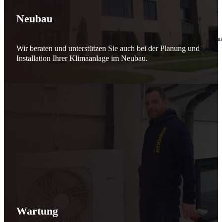
🔧 Verantwortung beginnt bei uns
Neubau
10. Februar 2026
Seit jeher stehen wir als
Schicker Rauchfangkehrermeister
für Sicherheit, Vertrauen 
Wir beraten und unterstützen Sie auch bei der Planung und
Effizient arbeiten. Ressourcen schonen. Zukunft sichern.
Installation Ihrer Klimaanlage im Neubau.
Nicht als Pflicht, sondern aus Überzeugung.
Für heute. Für morgen. Für Generationen.
Schicker seit 148 Jahren
Wartung