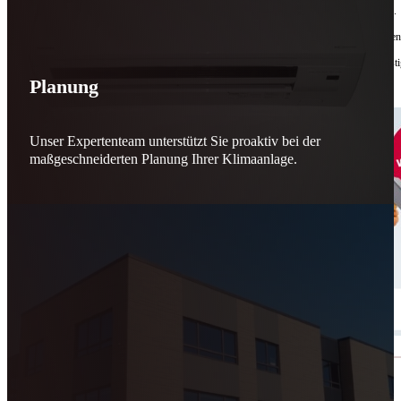
Bis zu
50 % Förderung
machen Reparieren wieder sinnvoll – für dich und für morgen.
Jede gerettete Maschine zählt. Jeder reparierte Motor wirkt. Jede Entscheidung macht de
Reparieren statt wegwerfen. Verantwortung statt Verschwendung. Zukunft statt kurzfristi
Planung
Schicker. Wir bringen’s wieder zum Laufen.
👊
Unser Expertenteam unterstützt Sie proaktiv bei der
maßgeschneiderten Planung Ihrer Klimaanlage.