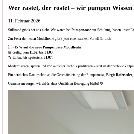
Wer rastet, der rostet – wir pumpen Wissen
11. Februar 2026
Stillstand gibt’s bei uns nicht. Wir waren bei
Pumpenoase
auf Schulung, haben unser Fa
Zur Feier der neuen Modellreihe gibt’s jetzt einen starken Vorteil für dich:
💥
–15 % auf die neue Pumpenoase-Modellreihe
📅 Gültig vom
11.02. bis 31.03.
🔧 Einbau bis spätestens
31.07.
Modernisieren, sparen und von aktueller Technik profitieren – jetzt ist der perfekte Zeitp
Ein herzliches Dankeschön an die Geschäftsleitung der Pumpenoase,
Birgit Rafetseder
,
Gemeinsam sorgen wir dafür, dass Qualität in Bewegung bleibt! 💙