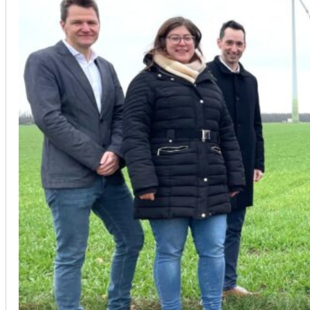
Unsere Kunden vertrauen auf unsere langjährige Erfahrung und schätze
Christoph Windisch
aus unseren Google-Bewertungen
Vom Anbot bis zur Fertigstellung alles rasch und unbürokrati
(Umbau) wurde besprochen und problemlos gelöst. Jederzei
Johanna Koe
aus unseren Google-Bewertungen
Sehr freundlich! Hat alles super geklappt!