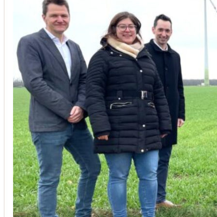
Unsere Kunden vertrauen auf unsere langjährige Erfahrung und schätze
Christoph Windisch
aus unseren Google-Bewertungen
Vom Anbot bis zur Fertigstellung alles rasch und unbürokrati
(Umbau) wurde besprochen und problemlos gelöst. Jederzei
Johanna Koe
aus unseren Google-Bewertungen
Sehr freundlich! Hat alles super geklappt!