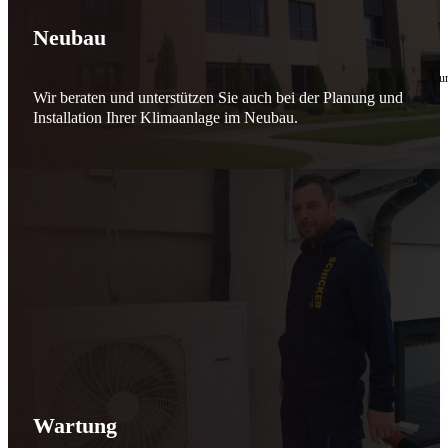
🔧 Verantwortung beginnt bei uns
Neubau
10. Februar 2026
Seit jeher stehen wir als
Schicker Rauchfangkehrermeister
für Sicherheit, Vertrauen 
Wir beraten und unterstützen Sie auch bei der Planung und
Effizient arbeiten. Ressourcen schonen. Zukunft sichern.
Installation Ihrer Klimaanlage im Neubau.
Nicht als Pflicht, sondern aus Überzeugung.
Für heute. Für morgen. Für Generationen.
Schicker seit 148 Jahren
Wartung