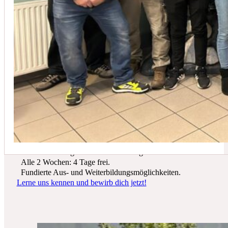
In der Regel empfehlen wir eine Wartung mindestens einmal jährli
Du suchst einen zukunftssicheren Arbeitsplatz? Bei Schicker Technik
erwarten dich spannende Projekte, ein freundliches Team und beste
Entwicklungsmöglichkeiten.
Wir bieten dir:
Ein sicherer Arbeitsplatz in einer krisenfesten Branche.
Gutes Werkzeug und tolle Ausrüstung.
Alle 2 Wochen: 4 Tage frei.
Fundierte Aus- und Weiterbildungsmöglichkeiten.
Lerne uns kennen und bewirb dich jetzt!