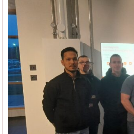
Installation von Klimaanlagen
SERVICE
Wir legen großen Wert auf Qualität und
Kundenzufriedenheit. Bei der Installation von
Klimaanlagen verwenden wir nur hochwertige
Produkte führender Hersteller und gewährleisten,
dass jede Installation nicht nur effizient, sondern
auch energieeinsparend ist.