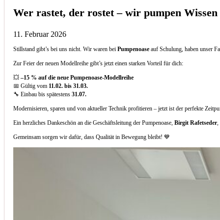
Wer rastet, der rostet – wir pumpen Wissen
11. Februar 2026
Stillstand gibt’s bei uns nicht. Wir waren bei
Pumpenoase
auf Schulung, haben unser Fa
Zur Feier der neuen Modellreihe gibt’s jetzt einen starken Vorteil für dich:
💥
–15 % auf die neue Pumpenoase-Modellreihe
📅 Gültig vom
11.02. bis 31.03.
🔧 Einbau bis spätestens
31.07.
Modernisieren, sparen und von aktueller Technik profitieren – jetzt ist der perfekte Zeitp
Ein herzliches Dankeschön an die Geschäftsleitung der Pumpenoase,
Birgit Rafetseder
,
Gemeinsam sorgen wir dafür, dass Qualität in Bewegung bleibt! 💙