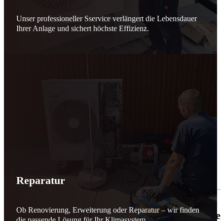
Unser professioneller Sservice verlängert die Lebensdauer
Ihrer Anlage und sichert höchste Effizienz.
Reparatur
Ob Renovierung, Erweiterung oder Reparatur – wir finden
🌬️☀️ Mehr erneuerbare Energie für March
die passende Lösung für Ihr Klimasystem.