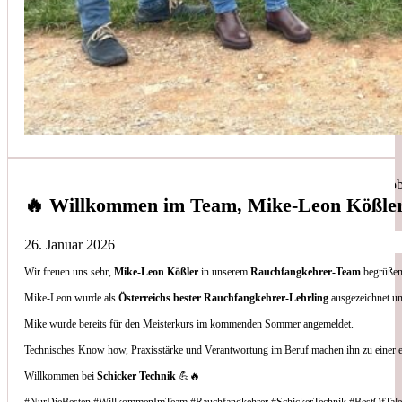
Simon Bilek
aus unseren Google-Bewertungen
Anruf, 3 Stunden später war jemand Vorort, Problem beho
🔥 Willkommen im Team, Mike-Leon Kößle
26. Januar 2026
Wir freuen uns sehr,
Mike-Leon Kößler
in unserem
Rauchfangkehrer-Team
begrüßen 
Thomas Gornix
Mike-Leon wurde als
Österreichs bester Rauchfangkehrer-Lehrling
ausgezeichnet un
Mike wurde bereits für den Meisterkurs im kommenden Sommer angemeldet.
aus unseren Google-Bewertungen
Technisches Know how, Praxisstärke und Verantwortung im Beruf machen ihn zu einer 
Nettes Team, und kompetente Beratung.
Willkommen bei
Schicker Technik
💪🔥
#NurDieBesten #WillkommenImTeam #Rauchfangkehrer #SchickerTechnik #BestOfTale