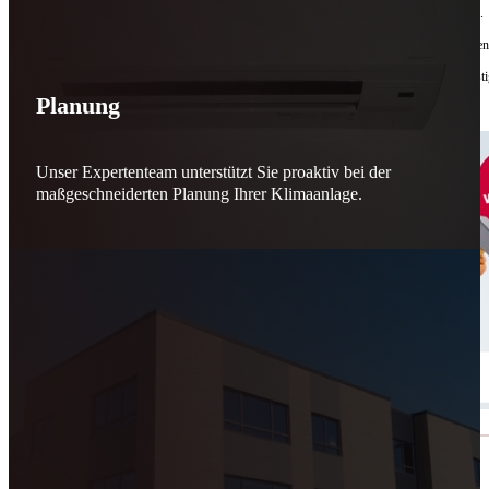
Bis zu
50 % Förderung
machen Reparieren wieder sinnvoll – für dich und für morgen.
Jede gerettete Maschine zählt. Jeder reparierte Motor wirkt. Jede Entscheidung macht de
Reparieren statt wegwerfen. Verantwortung statt Verschwendung. Zukunft statt kurzfristi
Planung
Schicker. Wir bringen’s wieder zum Laufen.
👊
Unser Expertenteam unterstützt Sie proaktiv bei der
maßgeschneiderten Planung Ihrer Klimaanlage.