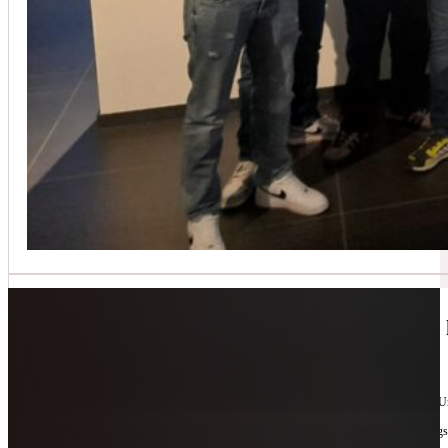
Jetzt kontaktieren
🔧 Geräte-Retter-Prämie – Weil Wegwerfen 
10. Februar 2026
Manchmal braucht es nur eine zweite Chance. Für Geräte. Für Ressourcen. Für unsere 
Als offizieller Partnerbetrieb der
Geräte-Retter-Prämie
reparieren wir, was andere längs