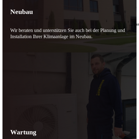
🔧 Verantwortung beginnt bei uns
Neubau
10. Februar 2026
Seit jeher stehen wir als
Schicker Rauchfangkehrermeister
für Sicherheit, Vertrauen 
Wir beraten und unterstützen Sie auch bei der Planung und
Effizient arbeiten. Ressourcen schonen. Zukunft sichern.
Installation Ihrer Klimaanlage im Neubau.
Nicht als Pflicht, sondern aus Überzeugung.
Für heute. Für morgen. Für Generationen.
Schicker seit 148 Jahren
Wartung