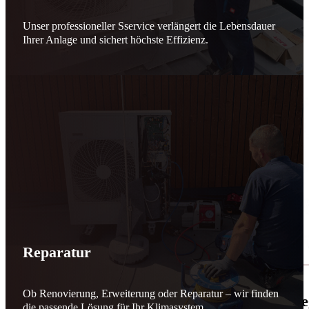
Unser professioneller Sservice verlängert die Lebensdauer
Ihrer Anlage und sichert höchste Effizienz.
Reparatur
Ob Renovierung, Erweiterung oder Reparatur – wir finden
🌬️☀️ Mehr erneuerbare Energie für March
die passende Lösung für Ihr Klimasystem.