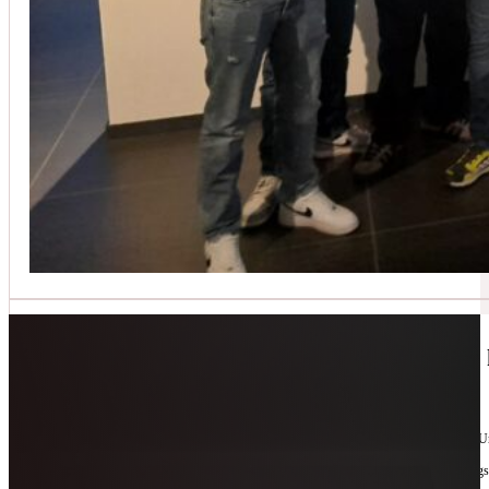
Jetzt kontaktieren
🔧 Geräte-Retter-Prämie – Weil Wegwerfen 
10. Februar 2026
Manchmal braucht es nur eine zweite Chance. Für Geräte. Für Ressourcen. Für unsere 
Als offizieller Partnerbetrieb der
Geräte-Retter-Prämie
reparieren wir, was andere längs