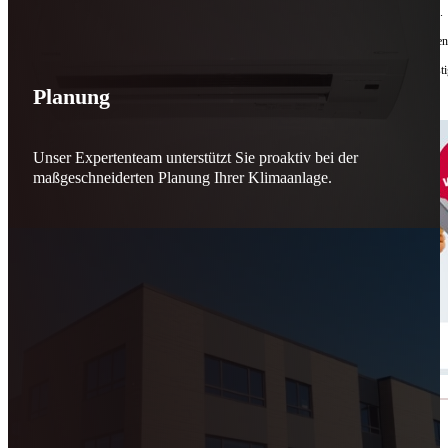
Bis zu
50 % Förderung
machen Reparieren wieder sinnvoll – für dich und für morgen.
Jede gerettete Maschine zählt. Jeder reparierte Motor wirkt. Jede Entscheidung macht de
Reparieren statt wegwerfen. Verantwortung statt Verschwendung. Zukunft statt kurzfristi
Planung
Schicker. Wir bringen’s wieder zum Laufen.
👊
Unser Expertenteam unterstützt Sie proaktiv bei der
maßgeschneiderten Planung Ihrer Klimaanlage.