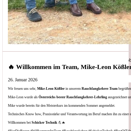
Simon Bilek
aus unseren Google-Bewertungen
Anruf, 3 Stunden später war jemand Vorort, Problem beho
🔥 Willkommen im Team, Mike-Leon Kößle
26. Januar 2026
Wir freuen uns sehr,
Mike-Leon Kößler
in unserem
Rauchfangkehrer-Team
begrüßen 
Thomas Gornix
Mike-Leon wurde als
Österreichs bester Rauchfangkehrer-Lehrling
ausgezeichnet un
Mike wurde bereits für den Meisterkurs im kommenden Sommer angemeldet.
aus unseren Google-Bewertungen
Technisches Know how, Praxisstärke und Verantwortung im Beruf machen ihn zu einer 
Nettes Team, und kompetente Beratung.
Willkommen bei
Schicker Technik
💪🔥
#NurDieBesten #WillkommenImTeam #Rauchfangkehrer #SchickerTechnik #BestOfTale