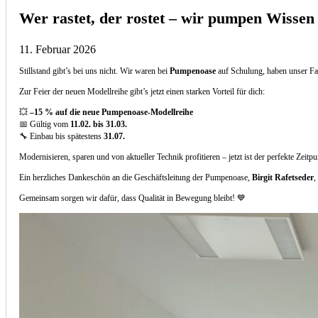
Wer rastet, der rostet – wir pumpen Wissen
11. Februar 2026
Stillstand gibt’s bei uns nicht. Wir waren bei
Pumpenoase
auf Schulung, haben unser Fa
Zur Feier der neuen Modellreihe gibt’s jetzt einen starken Vorteil für dich:
💥
–15 % auf die neue Pumpenoase-Modellreihe
📅 Gültig vom
11.02. bis 31.03.
🔧 Einbau bis spätestens
31.07.
Modernisieren, sparen und von aktueller Technik profitieren – jetzt ist der perfekte Zeitp
Ein herzliches Dankeschön an die Geschäftsleitung der Pumpenoase,
Birgit Rafetseder
,
Gemeinsam sorgen wir dafür, dass Qualität in Bewegung bleibt! 💙