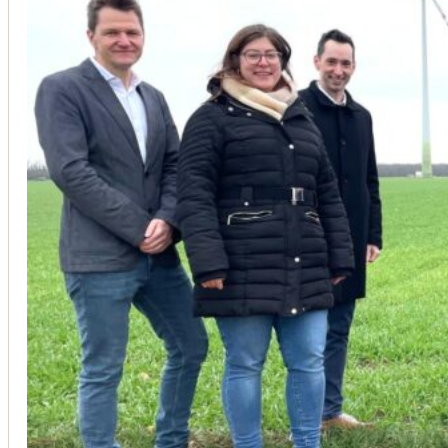
Unsere Kunden vertrauen auf unsere langjährige Erfahrung und schätze
Christoph Windisch
aus unseren Google-Bewertungen
Vom Anbot bis zur Fertigstellung alles rasch und unbürokrati
(Umbau) wurde besprochen und problemlos gelöst. Jederzei
Johanna Koe
aus unseren Google-Bewertungen
Sehr freundlich! Hat alles super geklappt!