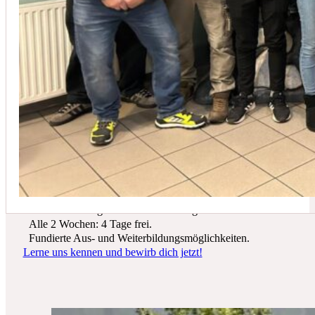
In der Regel empfehlen wir eine Wartung mindestens einmal jährli
Du suchst einen zukunftssicheren Arbeitsplatz? Bei Schicker Technik
erwarten dich spannende Projekte, ein freundliches Team und beste
Entwicklungsmöglichkeiten.
Wir bieten dir:
Ein sicherer Arbeitsplatz in einer krisenfesten Branche.
Gutes Werkzeug und tolle Ausrüstung.
Alle 2 Wochen: 4 Tage frei.
Fundierte Aus- und Weiterbildungsmöglichkeiten.
Lerne uns kennen und bewirb dich jetzt!