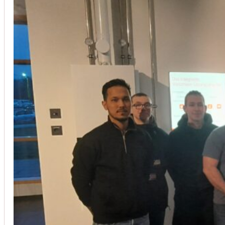
Installation von Klimaanlagen
SERVICE
Wir legen großen Wert auf Qualität und
Kundenzufriedenheit. Bei der Installation von
Klimaanlagen verwenden wir nur hochwertige
Produkte führender Hersteller und gewährleisten,
dass jede Installation nicht nur effizient, sondern
auch energieeinsparend ist.