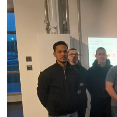
Installation von Klimaanlagen
SERVICE
Wir legen großen Wert auf Qualität und
Kundenzufriedenheit. Bei der Installation von
Klimaanlagen verwenden wir nur hochwertige
Produkte führender Hersteller und gewährleisten,
dass jede Installation nicht nur effizient, sondern
auch energieeinsparend ist.