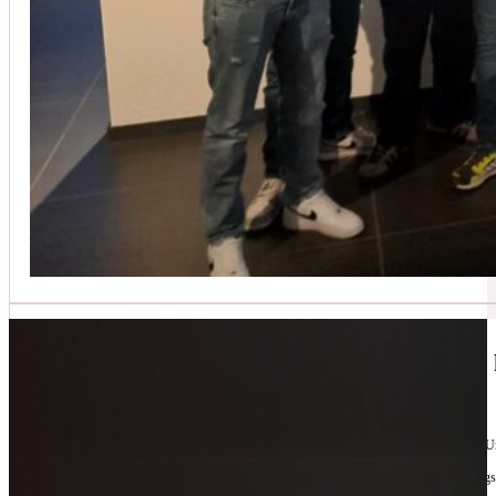
Jetzt kontaktieren
🔧 Geräte-Retter-Prämie – Weil Wegwerfen 
10. Februar 2026
Manchmal braucht es nur eine zweite Chance. Für Geräte. Für Ressourcen. Für unsere 
Als offizieller Partnerbetrieb der
Geräte-Retter-Prämie
reparieren wir, was andere längs