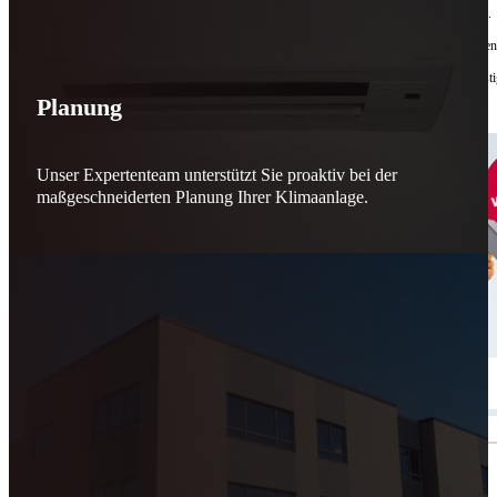
Bis zu
50 % Förderung
machen Reparieren wieder sinnvoll – für dich und für morgen.
Jede gerettete Maschine zählt. Jeder reparierte Motor wirkt. Jede Entscheidung macht de
Reparieren statt wegwerfen. Verantwortung statt Verschwendung. Zukunft statt kurzfristi
Planung
Schicker. Wir bringen’s wieder zum Laufen.
👊
Unser Expertenteam unterstützt Sie proaktiv bei der
maßgeschneiderten Planung Ihrer Klimaanlage.