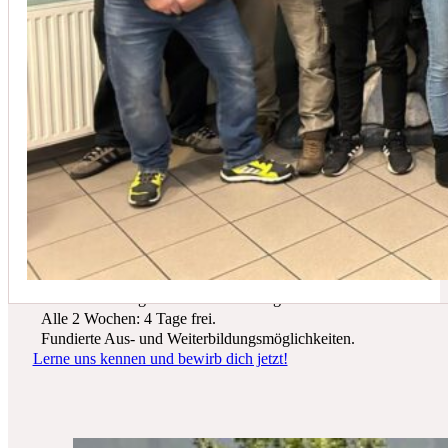
In der Regel empfehlen wir eine Wartung mindestens einmal jährli
Du suchst einen zukunftssicheren Arbeitsplatz? Bei Schicker Technik
erwarten dich spannende Projekte, ein freundliches Team und beste
Entwicklungsmöglichkeiten.
Wir bieten dir:
Ein sicherer Arbeitsplatz in einer krisenfesten Branche.
Gutes Werkzeug und tolle Ausrüstung.
Alle 2 Wochen: 4 Tage frei.
Fundierte Aus- und Weiterbildungsmöglichkeiten.
Lerne uns kennen und bewirb dich jetzt!