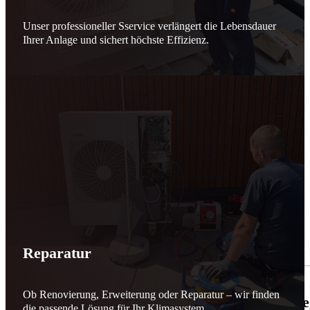
Unser professioneller Sservice verlängert die Lebensdauer
Ihrer Anlage und sichert höchste Effizienz.
Reparatur
Ob Renovierung, Erweiterung oder Reparatur – wir finden
🌬️☀️ Mehr erneuerbare Energie für March
die passende Lösung für Ihr Klimasystem.