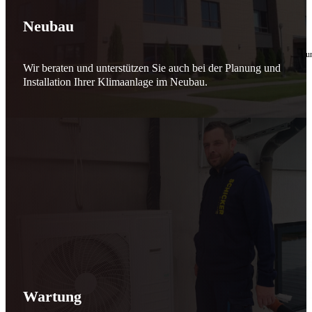
🔧 Verantwortung beginnt bei uns
Neubau
10. Februar 2026
Seit jeher stehen wir als
Schicker Rauchfangkehrermeister
für Sicherheit, Vertrauen 
Wir beraten und unterstützen Sie auch bei der Planung und
Effizient arbeiten. Ressourcen schonen. Zukunft sichern.
Installation Ihrer Klimaanlage im Neubau.
Nicht als Pflicht, sondern aus Überzeugung.
Für heute. Für morgen. Für Generationen.
Schicker seit 148 Jahren
Wartung