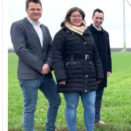
Unsere Kunden vertrauen auf unsere langjährige Erfahrung und schätze
Christoph Windisch
aus unseren Google-Bewertungen
Vom Anbot bis zur Fertigstellung alles rasch und unbürokrati
(Umbau) wurde besprochen und problemlos gelöst. Jederzei
Johanna Koe
aus unseren Google-Bewertungen
Sehr freundlich! Hat alles super geklappt!