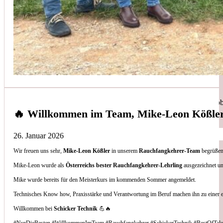
Simon Bilek
aus unseren Google-Bewertungen
Anruf, 3 Stunden später war jemand Vorort, Problem beho
🔥 Willkommen im Team, Mike-Leon Kößle
26. Januar 2026
Wir freuen uns sehr,
Mike-Leon Kößler
in unserem
Rauchfangkehrer-Team
begrüßen 
Thomas Gornix
Mike-Leon wurde als
Österreichs bester Rauchfangkehrer-Lehrling
ausgezeichnet un
Mike wurde bereits für den Meisterkurs im kommenden Sommer angemeldet.
aus unseren Google-Bewertungen
Technisches Know how, Praxisstärke und Verantwortung im Beruf machen ihn zu einer 
Nettes Team, und kompetente Beratung.
Willkommen bei
Schicker Technik
💪🔥
#NurDieBesten #WillkommenImTeam #Rauchfangkehrer #SchickerTechnik #BestOfTale