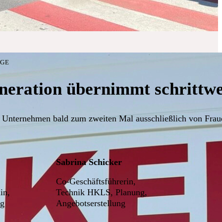
LGE
neration übernimmt schrittwei
 Unternehmen bald zum zweiten Mal ausschließlich von Fraue
Sabrina Schicker
Co-Geschäftsführerin,
in,
Technik HKLS, Planung,
ng
Angebotserstellung