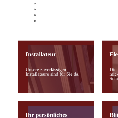
Klimaanlagen Hohenau an der March
Klimaanlagen Leopoldsdorf im Marchfel
Kosten einer Klimaanlage
Heizen mit Klimaanlagen
Installateur
Ele
Unsere zuverlässigen
Die 
Installateure sind für Sie da.
mit 
Schi
Ihr persönliches
Bli