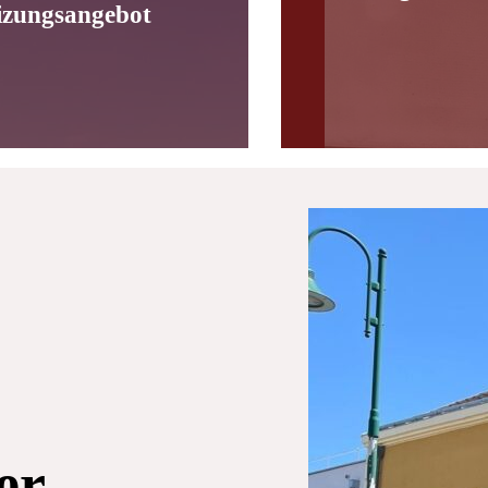
izungsangebot
er