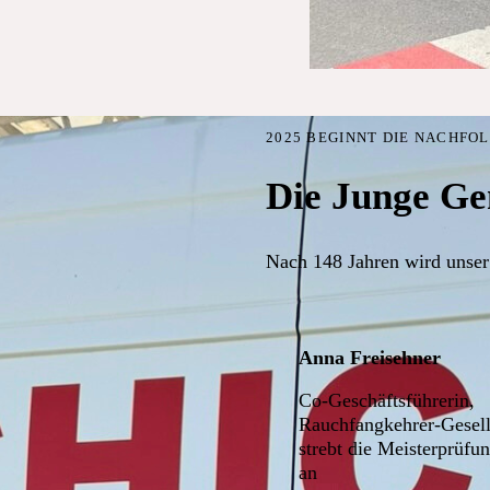
2025 BEGINNT DIE NACHFO
Die Junge Ge
Nach 148 Jahren wird unser
Anna Freisehner
Co-Geschäftsführerin,
Rauchfangkehrer-Gesell
strebt die Meisterprüfu
an