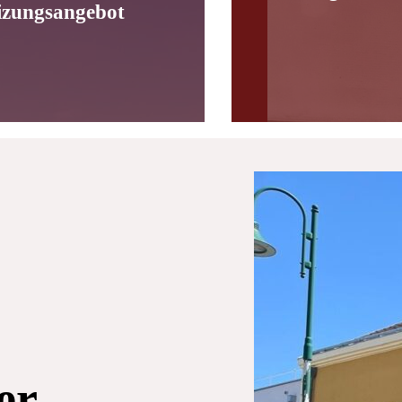
izungsangebot
er