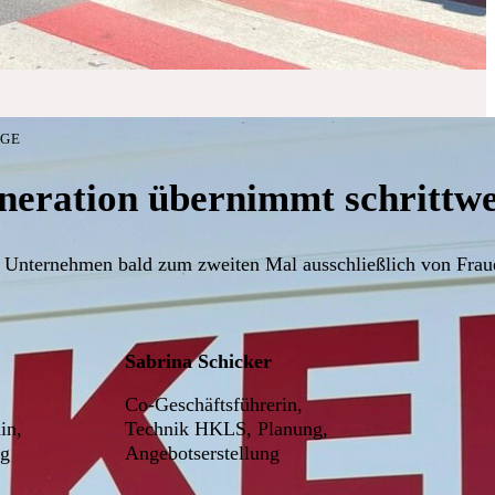
LGE
neration übernimmt schrittwei
 Unternehmen bald zum zweiten Mal ausschließlich von Fraue
Sabrina Schicker
Co-Geschäftsführerin,
in,
Technik HKLS, Planung,
ng
Angebotserstellung