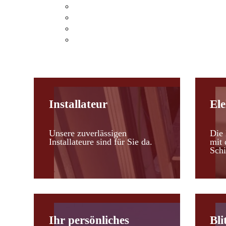
Klimaanlagen Hohenau an der March
Klimaanlagen Leopoldsdorf im Marchfel
Kosten einer Klimaanlage
Heizen mit Klimaanlagen
Installateur
Ele
Unsere zuverlässigen
Die 
Installateure sind für Sie da.
mit 
Schi
Ihr persönliches
Bli