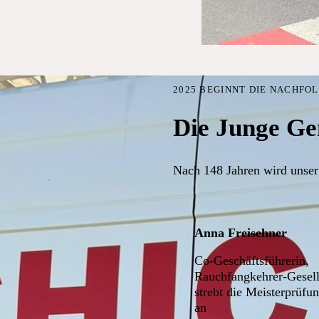
2025 BEGINNT DIE NACHFO
Die Junge Ge
Nach 148 Jahren wird unser
Anna Freisehner
Co-Geschäftsführerin,
Rauchfangkehrer-Gesell
strebt die Meisterprüfu
an