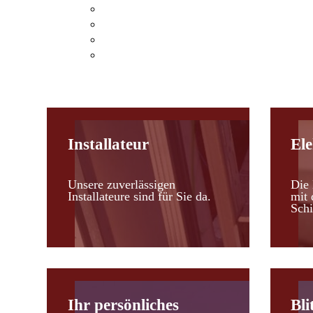
Klimaanlagen Hohenau an der March
Klimaanlagen Leopoldsdorf im Marchfel
Kosten einer Klimaanlage
Heizen mit Klimaanlagen
Installateur
Ele
Unsere zuverlässigen
Die 
Installateure sind für Sie da.
mit 
Schi
Ihr persönliches
Bli