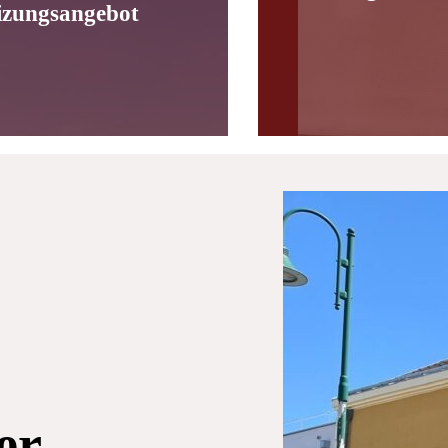
izungsangebot
er