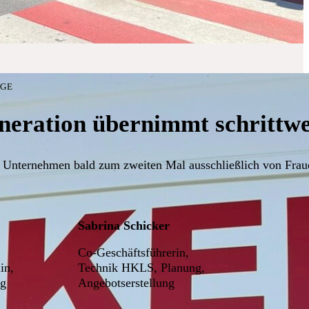
LGE
neration übernimmt schrittwei
 Unternehmen bald zum zweiten Mal ausschließlich von Fraue
Sabrina Schicker
Co-Geschäftsführerin,
in,
Technik HKLS, Planung,
ng
Angebotserstellung