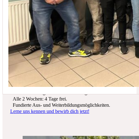
In der Regel empfehlen wir eine Wartung mindestens einmal jährli
Du suchst einen zukunftssicheren Arbeitsplatz? Bei Schicker Technik
erwarten dich spannende Projekte, ein freundliches Team und beste
Entwicklungsmöglichkeiten.
Wir bieten dir:
Ein sicherer Arbeitsplatz in einer krisenfesten Branche.
Gutes Werkzeug und tolle Ausrüstung.
Alle 2 Wochen: 4 Tage frei.
Fundierte Aus- und Weiterbildungsmöglichkeiten.
Lerne uns kennen und bewirb dich jetzt!