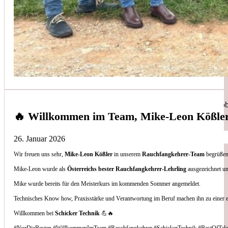
Simon Bilek
aus unseren Google-Bewertungen
Anruf, 3 Stunden später war jemand Vorort, Problem beho
🔥 Willkommen im Team, Mike-Leon Kößle
26. Januar 2026
Wir freuen uns sehr,
Mike-Leon Kößler
in unserem
Rauchfangkehrer-Team
begrüßen 
Thomas Gornix
Mike-Leon wurde als
Österreichs bester Rauchfangkehrer-Lehrling
ausgezeichnet un
Mike wurde bereits für den Meisterkurs im kommenden Sommer angemeldet.
aus unseren Google-Bewertungen
Technisches Know how, Praxisstärke und Verantwortung im Beruf machen ihn zu einer 
Nettes Team, und kompetente Beratung.
Willkommen bei
Schicker Technik
💪🔥
#NurDieBesten #WillkommenImTeam #Rauchfangkehrer #SchickerTechnik #BestOfTale