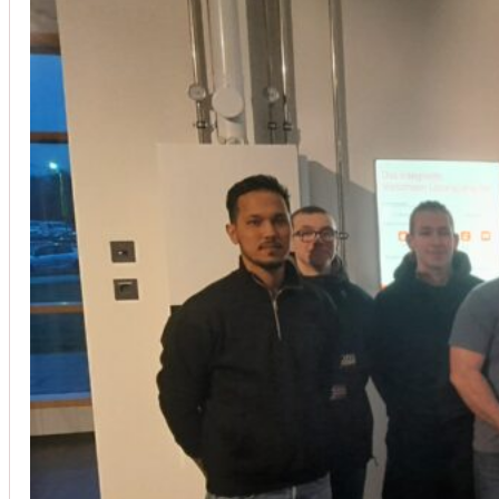
Installation von Klimaanlagen
SERVICE
Wir legen großen Wert auf Qualität und
Kundenzufriedenheit. Bei der Installation von
Klimaanlagen verwenden wir nur hochwertige
Produkte führender Hersteller und gewährleisten,
dass jede Installation nicht nur effizient, sondern
auch energieeinsparend ist.