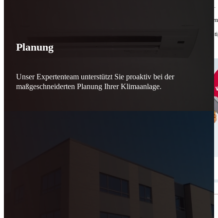
Bis zu
50 % Förderung
machen Reparieren wieder sinnvoll – für dich und für morgen.
Jede gerettete Maschine zählt. Jeder reparierte Motor wirkt. Jede Entscheidung macht de
Reparieren statt wegwerfen. Verantwortung statt Verschwendung. Zukunft statt kurzfristi
Planung
Schicker. Wir bringen’s wieder zum Laufen.
👊
Unser Expertenteam unterstützt Sie proaktiv bei der
maßgeschneiderten Planung Ihrer Klimaanlage.