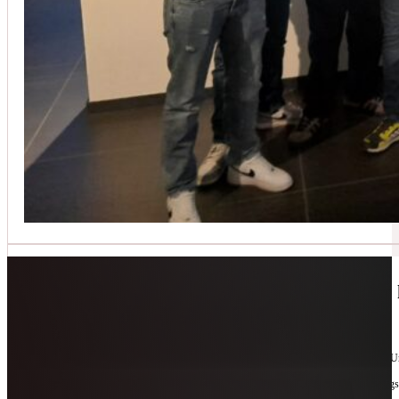
Jetzt kontaktieren
🔧 Geräte-Retter-Prämie – Weil Wegwerfen 
10. Februar 2026
Manchmal braucht es nur eine zweite Chance. Für Geräte. Für Ressourcen. Für unsere 
Als offizieller Partnerbetrieb der
Geräte-Retter-Prämie
reparieren wir, was andere längs