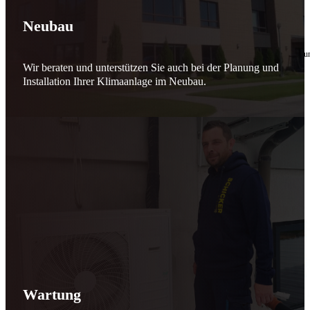
🔧 Verantwortung beginnt bei uns
Neubau
10. Februar 2026
Seit jeher stehen wir als
Schicker Rauchfangkehrermeister
für Sicherheit, Vertrauen 
Wir beraten und unterstützen Sie auch bei der Planung und
Effizient arbeiten. Ressourcen schonen. Zukunft sichern.
Installation Ihrer Klimaanlage im Neubau.
Nicht als Pflicht, sondern aus Überzeugung.
Für heute. Für morgen. Für Generationen.
Schicker seit 148 Jahren
Wartung