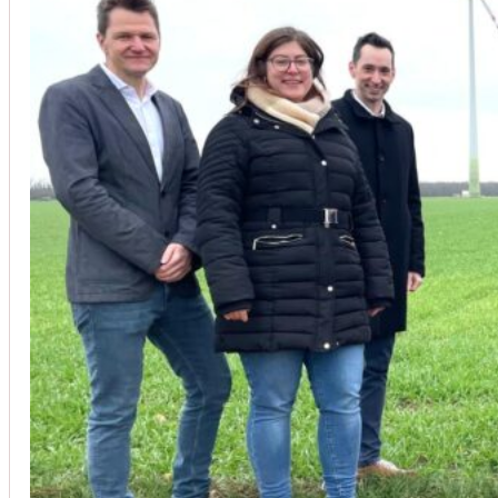
Unsere Kunden vertrauen auf unsere langjährige Erfahrung und schätze
Christoph Windisch
aus unseren Google-Bewertungen
Vom Anbot bis zur Fertigstellung alles rasch und unbürokrati
(Umbau) wurde besprochen und problemlos gelöst. Jederzei
Johanna Koe
aus unseren Google-Bewertungen
Sehr freundlich! Hat alles super geklappt!