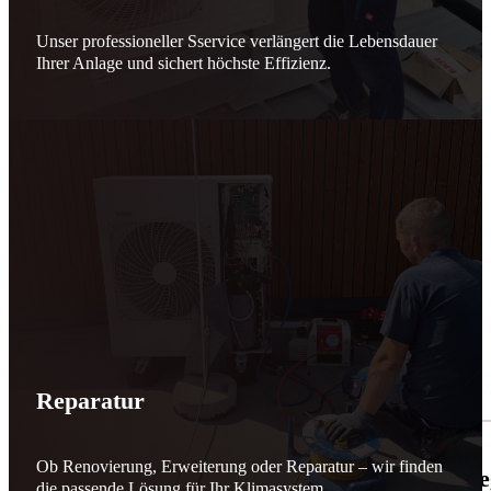
Unser professioneller Sservice verlängert die Lebensdauer
Ihrer Anlage und sichert höchste Effizienz.
Reparatur
Ob Renovierung, Erweiterung oder Reparatur – wir finden
🌬️☀️ Mehr erneuerbare Energie für March
die passende Lösung für Ihr Klimasystem.