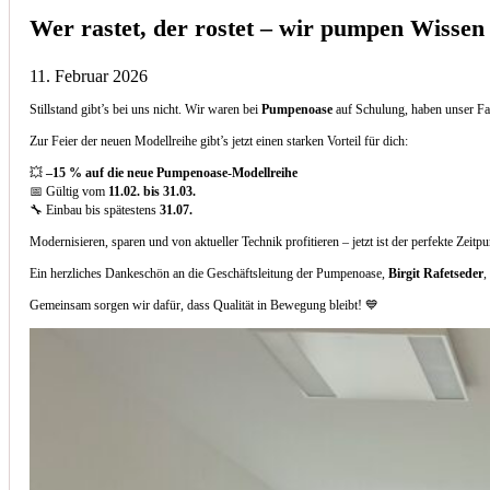
Wer rastet, der rostet – wir pumpen Wissen
11. Februar 2026
Stillstand gibt’s bei uns nicht. Wir waren bei
Pumpenoase
auf Schulung, haben unser Fa
Zur Feier der neuen Modellreihe gibt’s jetzt einen starken Vorteil für dich:
💥
–15 % auf die neue Pumpenoase-Modellreihe
📅 Gültig vom
11.02. bis 31.03.
🔧 Einbau bis spätestens
31.07.
Modernisieren, sparen und von aktueller Technik profitieren – jetzt ist der perfekte Zeitp
Ein herzliches Dankeschön an die Geschäftsleitung der Pumpenoase,
Birgit Rafetseder
,
Gemeinsam sorgen wir dafür, dass Qualität in Bewegung bleibt! 💙