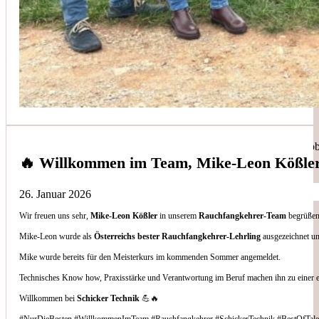
Simon Bilek
aus unseren Google-Bewertungen
Anruf, 3 Stunden später war jemand Vorort, Problem beho
🔥 Willkommen im Team, Mike-Leon Kößle
26. Januar 2026
Wir freuen uns sehr,
Mike-Leon Kößler
in unserem
Rauchfangkehrer-Team
begrüßen 
Thomas Gornix
Mike-Leon wurde als
Österreichs bester Rauchfangkehrer-Lehrling
ausgezeichnet un
Mike wurde bereits für den Meisterkurs im kommenden Sommer angemeldet.
aus unseren Google-Bewertungen
Technisches Know how, Praxisstärke und Verantwortung im Beruf machen ihn zu einer 
Nettes Team, und kompetente Beratung.
Willkommen bei
Schicker Technik
💪🔥
#NurDieBesten #WillkommenImTeam #Rauchfangkehrer #SchickerTechnik #BestOfTale