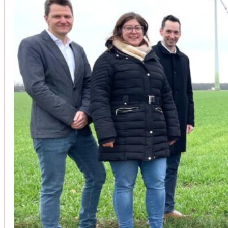
Unsere Kunden vertrauen auf unsere langjährige Erfahrung und schätze
Christoph Windisch
aus unseren Google-Bewertungen
Vom Anbot bis zur Fertigstellung alles rasch und unbürokrati
(Umbau) wurde besprochen und problemlos gelöst. Jederzei
Johanna Koe
aus unseren Google-Bewertungen
Sehr freundlich! Hat alles super geklappt!