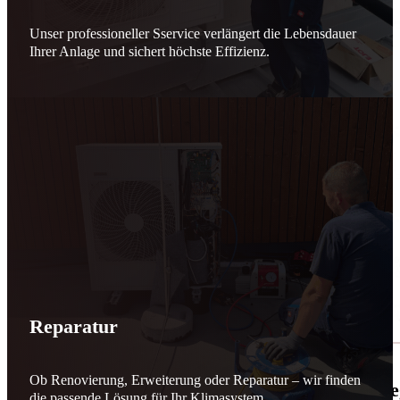
Unser professioneller Sservice verlängert die Lebensdauer
Ihrer Anlage und sichert höchste Effizienz.
Reparatur
Ob Renovierung, Erweiterung oder Reparatur – wir finden
🌬️☀️ Mehr erneuerbare Energie für March
die passende Lösung für Ihr Klimasystem.