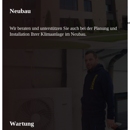
🔧 Verantwortung beginnt bei uns
Neubau
10. Februar 2026
Seit jeher stehen wir als
Schicker Rauchfangkehrermeister
für Sicherheit, Vertrauen 
Wir beraten und unterstützen Sie auch bei der Planung und
Effizient arbeiten. Ressourcen schonen. Zukunft sichern.
Installation Ihrer Klimaanlage im Neubau.
Nicht als Pflicht, sondern aus Überzeugung.
Für heute. Für morgen. Für Generationen.
Schicker seit 148 Jahren
Wartung