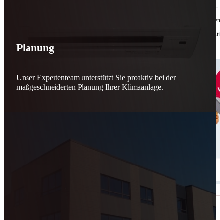
Bis zu
50 % Förderung
machen Reparieren wieder sinnvoll – für dich und für morgen.
Jede gerettete Maschine zählt. Jeder reparierte Motor wirkt. Jede Entscheidung macht de
Reparieren statt wegwerfen. Verantwortung statt Verschwendung. Zukunft statt kurzfristi
Planung
Schicker. Wir bringen’s wieder zum Laufen.
👊
Unser Expertenteam unterstützt Sie proaktiv bei der
maßgeschneiderten Planung Ihrer Klimaanlage.