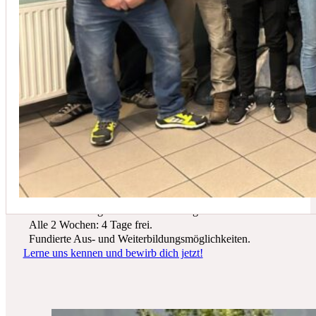
In der Regel empfehlen wir eine Wartung mindestens einmal jährli
Du suchst einen zukunftssicheren Arbeitsplatz? Bei Schicker Technik
erwarten dich spannende Projekte, ein freundliches Team und beste
Entwicklungsmöglichkeiten.
Wir bieten dir:
Ein sicherer Arbeitsplatz in einer krisenfesten Branche.
Gutes Werkzeug und tolle Ausrüstung.
Alle 2 Wochen: 4 Tage frei.
Fundierte Aus- und Weiterbildungsmöglichkeiten.
Lerne uns kennen und bewirb dich jetzt!