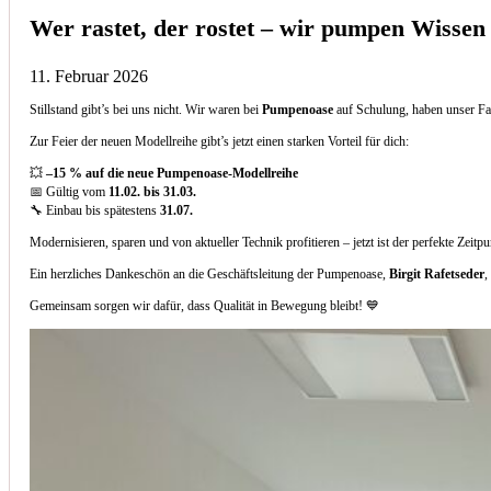
Wer rastet, der rostet – wir pumpen Wissen
11. Februar 2026
Stillstand gibt’s bei uns nicht. Wir waren bei
Pumpenoase
auf Schulung, haben unser Fa
Zur Feier der neuen Modellreihe gibt’s jetzt einen starken Vorteil für dich:
💥
–15 % auf die neue Pumpenoase-Modellreihe
📅 Gültig vom
11.02. bis 31.03.
🔧 Einbau bis spätestens
31.07.
Modernisieren, sparen und von aktueller Technik profitieren – jetzt ist der perfekte Zeitp
Ein herzliches Dankeschön an die Geschäftsleitung der Pumpenoase,
Birgit Rafetseder
,
Gemeinsam sorgen wir dafür, dass Qualität in Bewegung bleibt! 💙