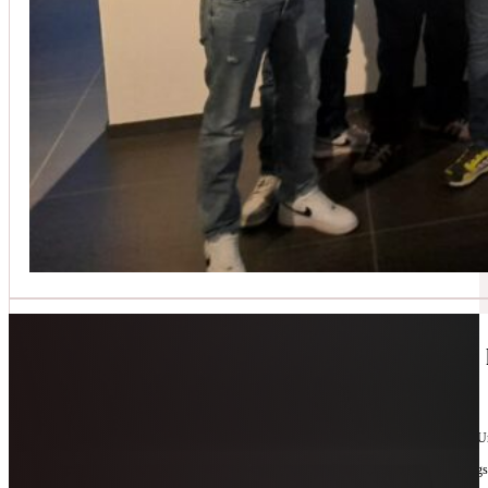
Jetzt kontaktieren
🔧 Geräte-Retter-Prämie – Weil Wegwerfen 
10. Februar 2026
Manchmal braucht es nur eine zweite Chance. Für Geräte. Für Ressourcen. Für unsere 
Als offizieller Partnerbetrieb der
Geräte-Retter-Prämie
reparieren wir, was andere längs