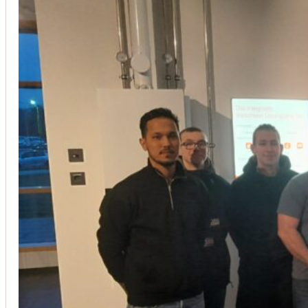
Installation von Klimaanlagen
SERVICE
Wir legen großen Wert auf Qualität und
Kundenzufriedenheit. Bei der Installation von
Klimaanlagen verwenden wir nur hochwertige
Produkte führender Hersteller und gewährleisten,
dass jede Installation nicht nur effizient, sondern
auch energieeinsparend ist.