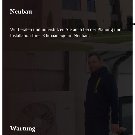
🔧 Verantwortung beginnt bei uns
Neubau
10. Februar 2026
Seit jeher stehen wir als
Schicker Rauchfangkehrermeister
für Sicherheit, Vertrauen 
Wir beraten und unterstützen Sie auch bei der Planung und
Effizient arbeiten. Ressourcen schonen. Zukunft sichern.
Installation Ihrer Klimaanlage im Neubau.
Nicht als Pflicht, sondern aus Überzeugung.
Für heute. Für morgen. Für Generationen.
Schicker seit 148 Jahren
Wartung