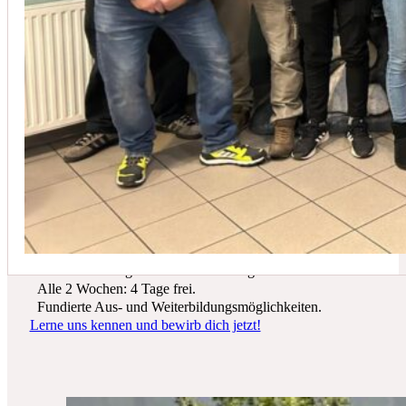
In der Regel empfehlen wir eine Wartung mindestens einmal jährli
Du suchst einen zukunftssicheren Arbeitsplatz? Bei Schicker Technik
erwarten dich spannende Projekte, ein freundliches Team und beste
Entwicklungsmöglichkeiten.
Wir bieten dir:
Ein sicherer Arbeitsplatz in einer krisenfesten Branche.
Gutes Werkzeug und tolle Ausrüstung.
Alle 2 Wochen: 4 Tage frei.
Fundierte Aus- und Weiterbildungsmöglichkeiten.
Lerne uns kennen und bewirb dich jetzt!