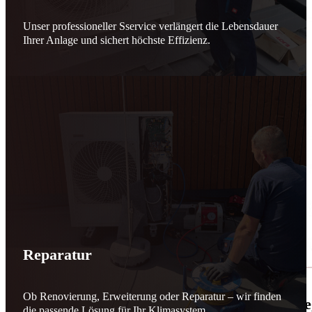
Unser professioneller Sservice verlängert die Lebensdauer
Ihrer Anlage und sichert höchste Effizienz.
Reparatur
Ob Renovierung, Erweiterung oder Reparatur – wir finden
🌬️☀️ Mehr erneuerbare Energie für March
die passende Lösung für Ihr Klimasystem.