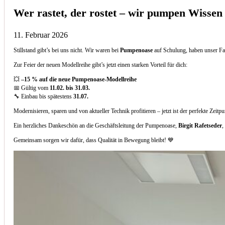
Wer rastet, der rostet – wir pumpen Wissen
11. Februar 2026
Stillstand gibt’s bei uns nicht. Wir waren bei
Pumpenoase
auf Schulung, haben unser Fa
Zur Feier der neuen Modellreihe gibt’s jetzt einen starken Vorteil für dich:
💥
–15 % auf die neue Pumpenoase-Modellreihe
📅 Gültig vom
11.02. bis 31.03.
🔧 Einbau bis spätestens
31.07.
Modernisieren, sparen und von aktueller Technik profitieren – jetzt ist der perfekte Zeitp
Ein herzliches Dankeschön an die Geschäftsleitung der Pumpenoase,
Birgit Rafetseder
,
Gemeinsam sorgen wir dafür, dass Qualität in Bewegung bleibt! 💙