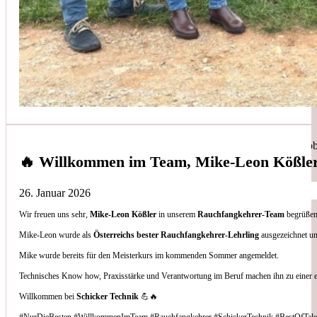
Simon Bilek
aus unseren Google-Bewertungen
Anruf, 3 Stunden später war jemand Vorort, Problem beho
🔥 Willkommen im Team, Mike-Leon Kößle
26. Januar 2026
Wir freuen uns sehr,
Mike-Leon Kößler
in unserem
Rauchfangkehrer-Team
begrüßen 
Thomas Gornix
Mike-Leon wurde als
Österreichs bester Rauchfangkehrer-Lehrling
ausgezeichnet un
Mike wurde bereits für den Meisterkurs im kommenden Sommer angemeldet.
aus unseren Google-Bewertungen
Technisches Know how, Praxisstärke und Verantwortung im Beruf machen ihn zu einer 
Nettes Team, und kompetente Beratung.
Willkommen bei
Schicker Technik
💪🔥
#NurDieBesten #WillkommenImTeam #Rauchfangkehrer #SchickerTechnik #BestOfTale