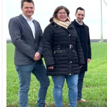
Unsere Kunden vertrauen auf unsere langjährige Erfahrung und schätze
Christoph Windisch
aus unseren Google-Bewertungen
Vom Anbot bis zur Fertigstellung alles rasch und unbürokrati
(Umbau) wurde besprochen und problemlos gelöst. Jederzei
Johanna Koe
aus unseren Google-Bewertungen
Sehr freundlich! Hat alles super geklappt!