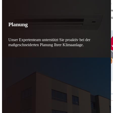
Bis zu
50 % Förderung
machen Reparieren wieder sinnvoll – für dich und für morgen.
Jede gerettete Maschine zählt. Jeder reparierte Motor wirkt. Jede Entscheidung macht de
Reparieren statt wegwerfen. Verantwortung statt Verschwendung. Zukunft statt kurzfristi
Planung
Schicker. Wir bringen’s wieder zum Laufen.
👊
Unser Expertenteam unterstützt Sie proaktiv bei der
maßgeschneiderten Planung Ihrer Klimaanlage.