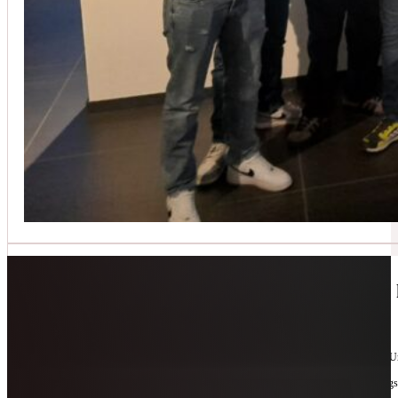
Jetzt kontaktieren
🔧 Geräte-Retter-Prämie – Weil Wegwerfen 
10. Februar 2026
Manchmal braucht es nur eine zweite Chance. Für Geräte. Für Ressourcen. Für unsere 
Als offizieller Partnerbetrieb der
Geräte-Retter-Prämie
reparieren wir, was andere längs