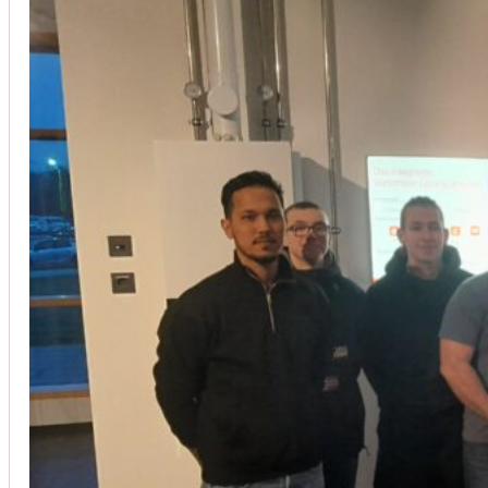
Installation von Klimaanlagen
SERVICE
Wir legen großen Wert auf Qualität und
Kundenzufriedenheit. Bei der Installation von
Klimaanlagen verwenden wir nur hochwertige
Produkte führender Hersteller und gewährleisten,
dass jede Installation nicht nur effizient, sondern
auch energieeinsparend ist.