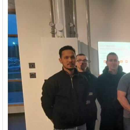
Installation von Klimaanlagen
SERVICE
Wir legen großen Wert auf Qualität und
Kundenzufriedenheit. Bei der Installation von
Klimaanlagen verwenden wir nur hochwertige
Produkte führender Hersteller und gewährleisten,
dass jede Installation nicht nur effizient, sondern
auch energieeinsparend ist.