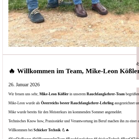
Simon Bilek
aus unseren Google-Bewertungen
Anruf, 3 Stunden später war jemand Vorort, Problem beho
🔥 Willkommen im Team, Mike-Leon Kößle
26. Januar 2026
Wir freuen uns sehr,
Mike-Leon Kößler
in unserem
Rauchfangkehrer-Team
begrüßen 
Thomas Gornix
Mike-Leon wurde als
Österreichs bester Rauchfangkehrer-Lehrling
ausgezeichnet un
Mike wurde bereits für den Meisterkurs im kommenden Sommer angemeldet.
aus unseren Google-Bewertungen
Technisches Know how, Praxisstärke und Verantwortung im Beruf machen ihn zu einer 
Nettes Team, und kompetente Beratung.
Willkommen bei
Schicker Technik
💪🔥
#NurDieBesten #WillkommenImTeam #Rauchfangkehrer #SchickerTechnik #BestOfTale