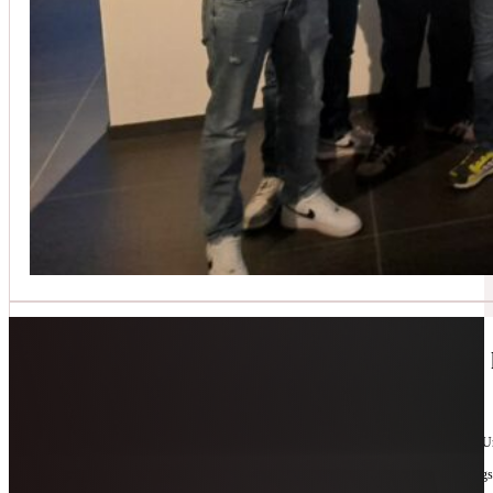
Jetzt kontaktieren
🔧 Geräte-Retter-Prämie – Weil Wegwerfen 
10. Februar 2026
Manchmal braucht es nur eine zweite Chance. Für Geräte. Für Ressourcen. Für unsere 
Als offizieller Partnerbetrieb der
Geräte-Retter-Prämie
reparieren wir, was andere längs