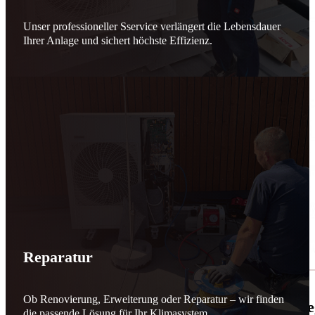
Unser professioneller Sservice verlängert die Lebensdauer
Ihrer Anlage und sichert höchste Effizienz.
Reparatur
Ob Renovierung, Erweiterung oder Reparatur – wir finden
🌬️☀️ Mehr erneuerbare Energie für March
die passende Lösung für Ihr Klimasystem.