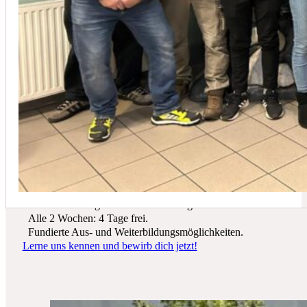
In der Regel empfehlen wir eine Wartung mindestens einmal jährli
Du suchst einen zukunftssicheren Arbeitsplatz? Bei Schicker Technik
erwarten dich spannende Projekte, ein freundliches Team und beste
Entwicklungsmöglichkeiten.
Wir bieten dir:
Ein sicherer Arbeitsplatz in einer krisenfesten Branche.
Gutes Werkzeug und tolle Ausrüstung.
Alle 2 Wochen: 4 Tage frei.
Fundierte Aus- und Weiterbildungsmöglichkeiten.
Lerne uns kennen und bewirb dich jetzt!