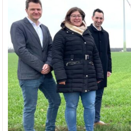
Unsere Kunden vertrauen auf unsere langjährige Erfahrung und schätze
Christoph Windisch
aus unseren Google-Bewertungen
Vom Anbot bis zur Fertigstellung alles rasch und unbürokrati
(Umbau) wurde besprochen und problemlos gelöst. Jederzei
Johanna Koe
aus unseren Google-Bewertungen
Sehr freundlich! Hat alles super geklappt!