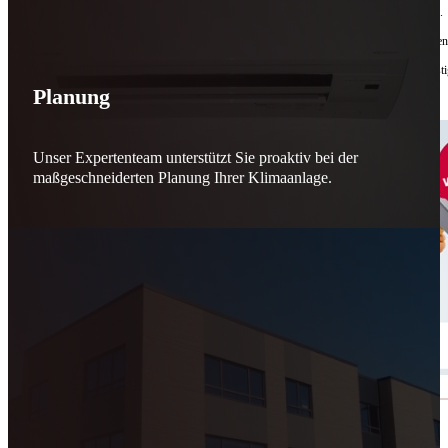
Bis zu
50 % Förderung
machen Reparieren wieder sinnvoll – für dich und für morgen.
Jede gerettete Maschine zählt. Jeder reparierte Motor wirkt. Jede Entscheidung macht de
Reparieren statt wegwerfen. Verantwortung statt Verschwendung. Zukunft statt kurzfristi
Planung
Schicker. Wir bringen’s wieder zum Laufen.
👊
Unser Expertenteam unterstützt Sie proaktiv bei der
maßgeschneiderten Planung Ihrer Klimaanlage.