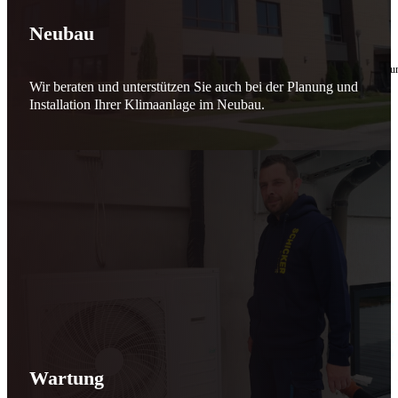
🔧 Verantwortung beginnt bei uns
Neubau
10. Februar 2026
Seit jeher stehen wir als
Schicker Rauchfangkehrermeister
für Sicherheit, Vertrauen 
Wir beraten und unterstützen Sie auch bei der Planung und
Effizient arbeiten. Ressourcen schonen. Zukunft sichern.
Installation Ihrer Klimaanlage im Neubau.
Nicht als Pflicht, sondern aus Überzeugung.
Für heute. Für morgen. Für Generationen.
Schicker seit 148 Jahren
Wartung