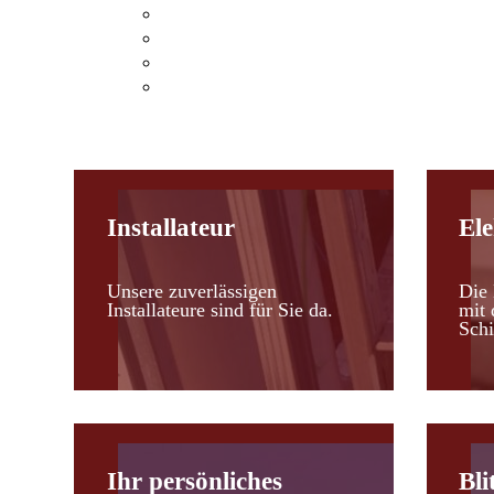
Klimaanlagen Hohenau an der March
Klimaanlagen Leopoldsdorf im Marchfel
Kosten einer Klimaanlage
Heizen mit Klimaanlagen
Installateur
Ele
Unsere zuverlässigen
Die 
Installateure sind für Sie da.
mit 
Schi
Ihr persönliches
Bli