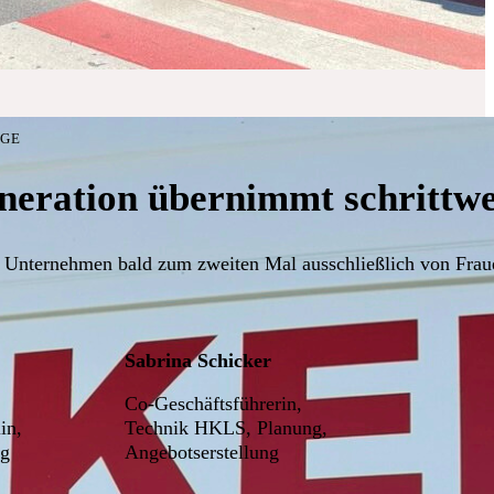
LGE
neration übernimmt schrittwei
 Unternehmen bald zum zweiten Mal ausschließlich von Fraue
Sabrina Schicker
Co-Geschäftsführerin,
in,
Technik HKLS, Planung,
ng
Angebotserstellung