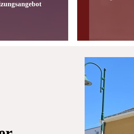
izungsangebot
er