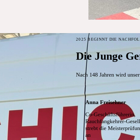
2025 BEGINNT DIE NACHFO
Die Junge Ge
Nach 148 Jahren wird unser
Anna Freisehner
Co-Geschäftsführerin,
Rauchfangkehrer-Gesell
strebt die Meisterprüfu
an