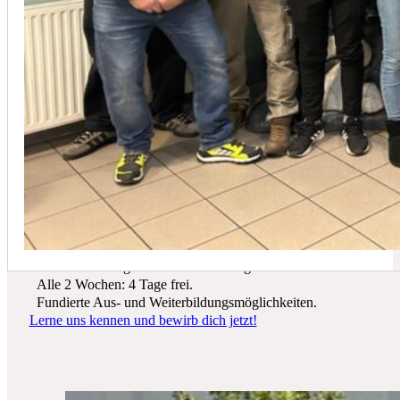
In der Regel empfehlen wir eine Wartung mindestens einmal jährli
Du suchst einen zukunftssicheren Arbeitsplatz? Bei Schicker Technik
erwarten dich spannende Projekte, ein freundliches Team und beste
Entwicklungsmöglichkeiten.
Wir bieten dir:
Ein sicherer Arbeitsplatz in einer krisenfesten Branche.
Gutes Werkzeug und tolle Ausrüstung.
Alle 2 Wochen: 4 Tage frei.
Fundierte Aus- und Weiterbildungsmöglichkeiten.
Lerne uns kennen und bewirb dich jetzt!