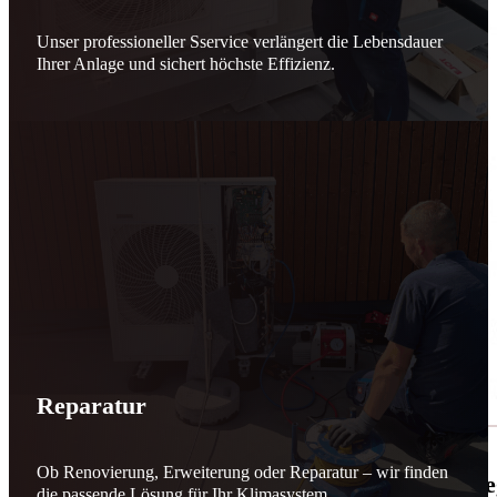
Unser professioneller Sservice verlängert die Lebensdauer
Ihrer Anlage und sichert höchste Effizienz.
Reparatur
Ob Renovierung, Erweiterung oder Reparatur – wir finden
🌬️☀️ Mehr erneuerbare Energie für March
die passende Lösung für Ihr Klimasystem.