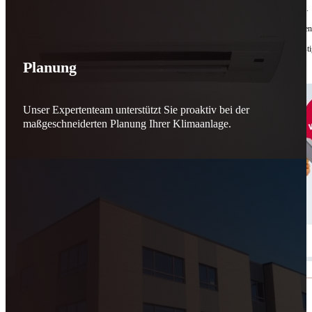
Bis zu
50 % Förderung
machen Reparieren wieder sinnvoll – für dich und für morgen.
Jede gerettete Maschine zählt. Jeder reparierte Motor wirkt. Jede Entscheidung macht de
Reparieren statt wegwerfen. Verantwortung statt Verschwendung. Zukunft statt kurzfristi
Planung
Schicker. Wir bringen’s wieder zum Laufen.
👊
Unser Expertenteam unterstützt Sie proaktiv bei der
maßgeschneiderten Planung Ihrer Klimaanlage.