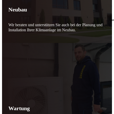
🔧 Verantwortung beginnt bei uns
Neubau
10. Februar 2026
Seit jeher stehen wir als
Schicker Rauchfangkehrermeister
für Sicherheit, Vertrauen 
Wir beraten und unterstützen Sie auch bei der Planung und
Effizient arbeiten. Ressourcen schonen. Zukunft sichern.
Installation Ihrer Klimaanlage im Neubau.
Nicht als Pflicht, sondern aus Überzeugung.
Für heute. Für morgen. Für Generationen.
Schicker seit 148 Jahren
Wartung