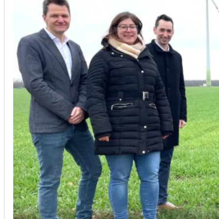
Unsere Kunden vertrauen auf unsere langjährige Erfahrung und schätze
Christoph Windisch
aus unseren Google-Bewertungen
Vom Anbot bis zur Fertigstellung alles rasch und unbürokrati
(Umbau) wurde besprochen und problemlos gelöst. Jederzei
Johanna Koe
aus unseren Google-Bewertungen
Sehr freundlich! Hat alles super geklappt!