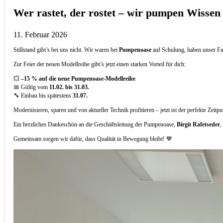
Wer rastet, der rostet – wir pumpen Wissen
11. Februar 2026
Stillstand gibt’s bei uns nicht. Wir waren bei
Pumpenoase
auf Schulung, haben unser Fa
Zur Feier der neuen Modellreihe gibt’s jetzt einen starken Vorteil für dich:
💥
–15 % auf die neue Pumpenoase-Modellreihe
📅 Gültig vom
11.02. bis 31.03.
🔧 Einbau bis spätestens
31.07.
Modernisieren, sparen und von aktueller Technik profitieren – jetzt ist der perfekte Zeitp
Ein herzliches Dankeschön an die Geschäftsleitung der Pumpenoase,
Birgit Rafetseder
,
Gemeinsam sorgen wir dafür, dass Qualität in Bewegung bleibt! 💙