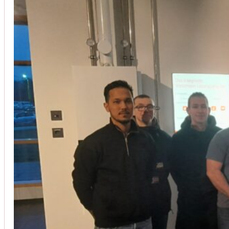
Installation von Klimaanlagen
SERVICE
Wir legen großen Wert auf Qualität und
Kundenzufriedenheit. Bei der Installation von
Klimaanlagen verwenden wir nur hochwertige
Produkte führender Hersteller und gewährleisten,
dass jede Installation nicht nur effizient, sondern
auch energieeinsparend ist.