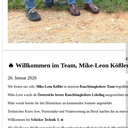
Simon Bilek
aus unseren Google-Bewertungen
Anruf, 3 Stunden später war jemand Vorort, Problem beho
🔥 Willkommen im Team, Mike-Leon Kößle
26. Januar 2026
Wir freuen uns sehr,
Mike-Leon Kößler
in unserem
Rauchfangkehrer-Team
begrüßen 
Thomas Gornix
Mike-Leon wurde als
Österreichs bester Rauchfangkehrer-Lehrling
ausgezeichnet un
Mike wurde bereits für den Meisterkurs im kommenden Sommer angemeldet.
aus unseren Google-Bewertungen
Technisches Know how, Praxisstärke und Verantwortung im Beruf machen ihn zu einer 
Nettes Team, und kompetente Beratung.
Willkommen bei
Schicker Technik
💪🔥
#NurDieBesten #WillkommenImTeam #Rauchfangkehrer #SchickerTechnik #BestOfTale