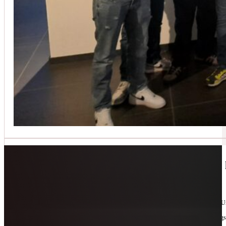
Jetzt kontaktieren
🔧 Geräte-Retter-Prämie – Weil Wegwerfen 
10. Februar 2026
Manchmal braucht es nur eine zweite Chance. Für Geräte. Für Ressourcen. Für unsere 
Als offizieller Partnerbetrieb der
Geräte-Retter-Prämie
reparieren wir, was andere längs