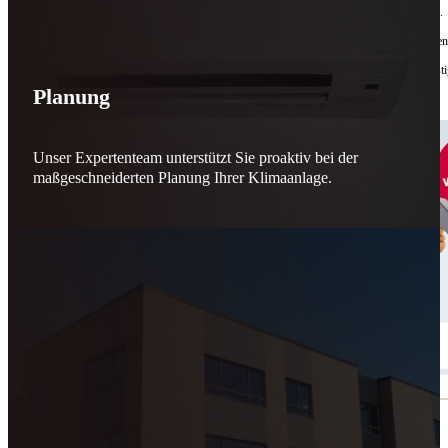
Bis zu
50 % Förderung
machen Reparieren wieder sinnvoll – für dich und für morgen.
Jede gerettete Maschine zählt. Jeder reparierte Motor wirkt. Jede Entscheidung macht de
Reparieren statt wegwerfen. Verantwortung statt Verschwendung. Zukunft statt kurzfristi
Planung
Schicker. Wir bringen’s wieder zum Laufen.
👊
Unser Expertenteam unterstützt Sie proaktiv bei der
maßgeschneiderten Planung Ihrer Klimaanlage.