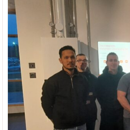
Installation von Klimaanlagen
SERVICE
Wir legen großen Wert auf Qualität und
Kundenzufriedenheit. Bei der Installation von
Klimaanlagen verwenden wir nur hochwertige
Produkte führender Hersteller und gewährleisten,
dass jede Installation nicht nur effizient, sondern
auch energieeinsparend ist.