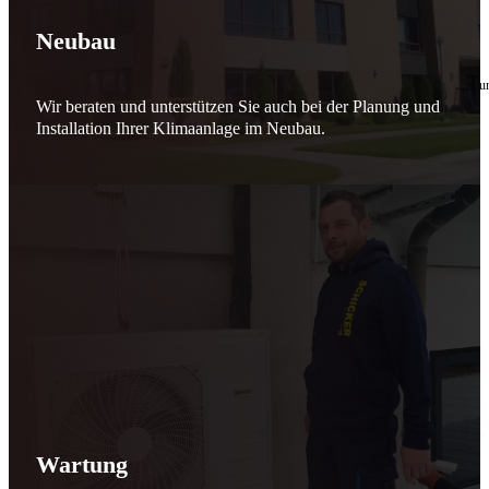
🔧 Verantwortung beginnt bei uns
Neubau
10. Februar 2026
Seit jeher stehen wir als
Schicker Rauchfangkehrermeister
für Sicherheit, Vertrauen 
Wir beraten und unterstützen Sie auch bei der Planung und
Effizient arbeiten. Ressourcen schonen. Zukunft sichern.
Installation Ihrer Klimaanlage im Neubau.
Nicht als Pflicht, sondern aus Überzeugung.
Für heute. Für morgen. Für Generationen.
Schicker seit 148 Jahren
Wartung