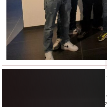
Jetzt kontaktieren
🔧 Geräte-Retter-Prämie – Weil Wegwerfen 
10. Februar 2026
Manchmal braucht es nur eine zweite Chance. Für Geräte. Für Ressourcen. Für unsere 
Als offizieller Partnerbetrieb der
Geräte-Retter-Prämie
reparieren wir, was andere längs