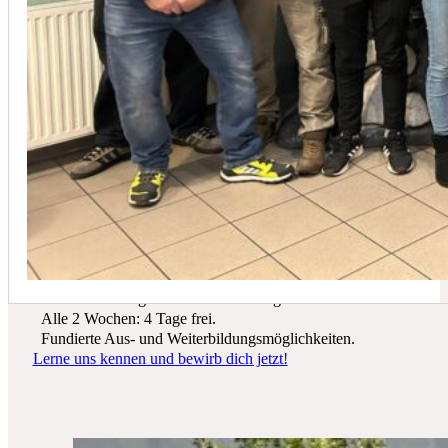
In der Regel empfehlen wir eine Wartung mindestens einmal jährli
Du suchst einen zukunftssicheren Arbeitsplatz? Bei Schicker Technik
erwarten dich spannende Projekte, ein freundliches Team und beste
Entwicklungsmöglichkeiten.
Wir bieten dir:
Ein sicherer Arbeitsplatz in einer krisenfesten Branche.
Gutes Werkzeug und tolle Ausrüstung.
Alle 2 Wochen: 4 Tage frei.
Fundierte Aus- und Weiterbildungsmöglichkeiten.
Lerne uns kennen und bewirb dich jetzt!