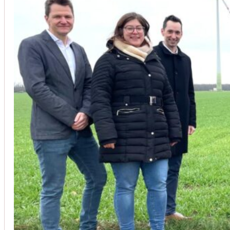
Unsere Kunden vertrauen auf unsere langjährige Erfahrung und schätze
Christoph Windisch
aus unseren Google-Bewertungen
Vom Anbot bis zur Fertigstellung alles rasch und unbürokrati
(Umbau) wurde besprochen und problemlos gelöst. Jederzei
Johanna Koe
aus unseren Google-Bewertungen
Sehr freundlich! Hat alles super geklappt!