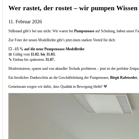
Wer rastet, der rostet – wir pumpen Wissen
11. Februar 2026
Stillstand gibt’s bei uns nicht. Wir waren bei
Pumpenoase
auf Schulung, haben unser Fa
Zur Feier der neuen Modellreihe gibt’s jetzt einen starken Vorteil für dich:
💥
–15 % auf die neue Pumpenoase-Modellreihe
📅 Gültig vom
11.02. bis 31.03.
🔧 Einbau bis spätestens
31.07.
Modernisieren, sparen und von aktueller Technik profitieren – jetzt ist der perfekte Zeitp
Ein herzliches Dankeschön an die Geschäftsleitung der Pumpenoase,
Birgit Rafetseder
,
Gemeinsam sorgen wir dafür, dass Qualität in Bewegung bleibt! 💙