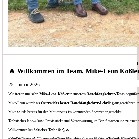
Simon Bilek
aus unseren Google-Bewertungen
Anruf, 3 Stunden später war jemand Vorort, Problem beho
🔥 Willkommen im Team, Mike-Leon Kößle
26. Januar 2026
Wir freuen uns sehr,
Mike-Leon Kößler
in unserem
Rauchfangkehrer-Team
begrüßen 
Thomas Gornix
Mike-Leon wurde als
Österreichs bester Rauchfangkehrer-Lehrling
ausgezeichnet un
Mike wurde bereits für den Meisterkurs im kommenden Sommer angemeldet.
aus unseren Google-Bewertungen
Technisches Know how, Praxisstärke und Verantwortung im Beruf machen ihn zu einer 
Nettes Team, und kompetente Beratung.
Willkommen bei
Schicker Technik
💪🔥
#NurDieBesten #WillkommenImTeam #Rauchfangkehrer #SchickerTechnik #BestOfTale