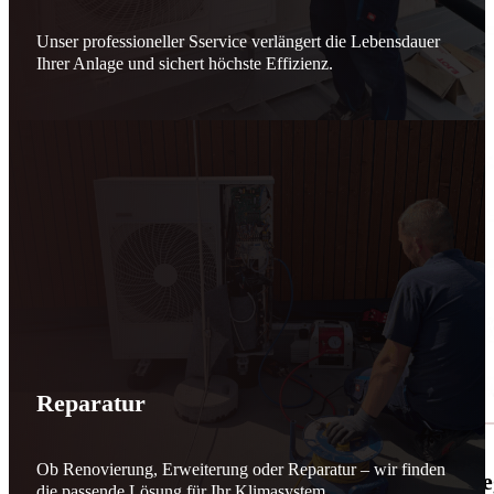
Unser professioneller Sservice verlängert die Lebensdauer
Ihrer Anlage und sichert höchste Effizienz.
Reparatur
Ob Renovierung, Erweiterung oder Reparatur – wir finden
🌬️☀️ Mehr erneuerbare Energie für March
die passende Lösung für Ihr Klimasystem.