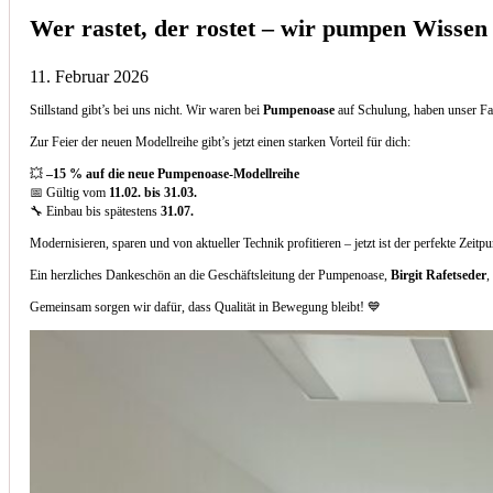
Wer rastet, der rostet – wir pumpen Wissen
11. Februar 2026
Stillstand gibt’s bei uns nicht. Wir waren bei
Pumpenoase
auf Schulung, haben unser Fa
Zur Feier der neuen Modellreihe gibt’s jetzt einen starken Vorteil für dich:
💥
–15 % auf die neue Pumpenoase-Modellreihe
📅 Gültig vom
11.02. bis 31.03.
🔧 Einbau bis spätestens
31.07.
Modernisieren, sparen und von aktueller Technik profitieren – jetzt ist der perfekte Zeitp
Ein herzliches Dankeschön an die Geschäftsleitung der Pumpenoase,
Birgit Rafetseder
,
Gemeinsam sorgen wir dafür, dass Qualität in Bewegung bleibt! 💙