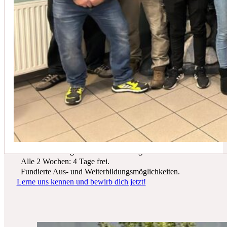
In der Regel empfehlen wir eine Wartung mindestens einmal jährli
Du suchst einen zukunftssicheren Arbeitsplatz? Bei Schicker Technik
erwarten dich spannende Projekte, ein freundliches Team und beste
Entwicklungsmöglichkeiten.
Wir bieten dir:
Ein sicherer Arbeitsplatz in einer krisenfesten Branche.
Gutes Werkzeug und tolle Ausrüstung.
Alle 2 Wochen: 4 Tage frei.
Fundierte Aus- und Weiterbildungsmöglichkeiten.
Lerne uns kennen und bewirb dich jetzt!