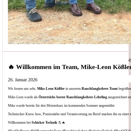
Simon Bilek
aus unseren Google-Bewertungen
Anruf, 3 Stunden später war jemand Vorort, Problem beho
🔥 Willkommen im Team, Mike-Leon Kößle
26. Januar 2026
Wir freuen uns sehr,
Mike-Leon Kößler
in unserem
Rauchfangkehrer-Team
begrüßen 
Thomas Gornix
Mike-Leon wurde als
Österreichs bester Rauchfangkehrer-Lehrling
ausgezeichnet un
Mike wurde bereits für den Meisterkurs im kommenden Sommer angemeldet.
aus unseren Google-Bewertungen
Technisches Know how, Praxisstärke und Verantwortung im Beruf machen ihn zu einer 
Nettes Team, und kompetente Beratung.
Willkommen bei
Schicker Technik
💪🔥
#NurDieBesten #WillkommenImTeam #Rauchfangkehrer #SchickerTechnik #BestOfTale