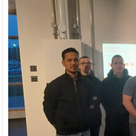
Installation von Klimaanlagen
SERVICE
Wir legen großen Wert auf Qualität und
Kundenzufriedenheit. Bei der Installation von
Klimaanlagen verwenden wir nur hochwertige
Produkte führender Hersteller und gewährleisten,
dass jede Installation nicht nur effizient, sondern
auch energieeinsparend ist.