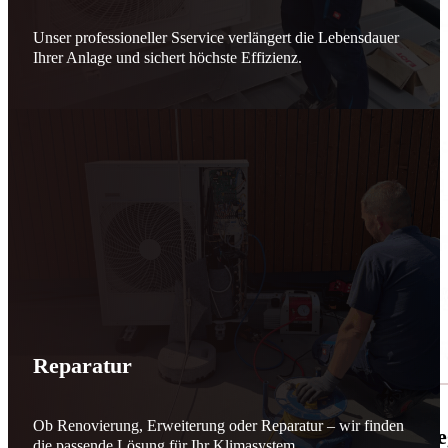
Unser professioneller Sservice verlängert die Lebensdauer
Ihrer Anlage und sichert höchste Effizienz.
Reparatur
Ob Renovierung, Erweiterung oder Reparatur – wir finden
🌬️☀️ Mehr erneuerbare Energie für March
die passende Lösung für Ihr Klimasystem.