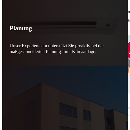
Bis zu
50 % Förderung
machen Reparieren wieder sinnvoll – für dich und für morgen.
Jede gerettete Maschine zählt. Jeder reparierte Motor wirkt. Jede Entscheidung macht de
Reparieren statt wegwerfen. Verantwortung statt Verschwendung. Zukunft statt kurzfristi
Planung
Schicker. Wir bringen’s wieder zum Laufen.
👊
Unser Expertenteam unterstützt Sie proaktiv bei der
maßgeschneiderten Planung Ihrer Klimaanlage.