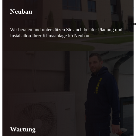
🔧 Verantwortung beginnt bei uns
Neubau
10. Februar 2026
Seit jeher stehen wir als
Schicker Rauchfangkehrermeister
für Sicherheit, Vertrauen 
Wir beraten und unterstützen Sie auch bei der Planung und
Effizient arbeiten. Ressourcen schonen. Zukunft sichern.
Installation Ihrer Klimaanlage im Neubau.
Nicht als Pflicht, sondern aus Überzeugung.
Für heute. Für morgen. Für Generationen.
Schicker seit 148 Jahren
Wartung