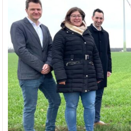
Unsere Kunden vertrauen auf unsere langjährige Erfahrung und schätze
Christoph Windisch
aus unseren Google-Bewertungen
Vom Anbot bis zur Fertigstellung alles rasch und unbürokrati
(Umbau) wurde besprochen und problemlos gelöst. Jederzei
Johanna Koe
aus unseren Google-Bewertungen
Sehr freundlich! Hat alles super geklappt!