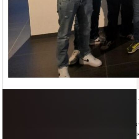
Jetzt kontaktieren
🔧 Geräte-Retter-Prämie – Weil Wegwerfen 
10. Februar 2026
Manchmal braucht es nur eine zweite Chance. Für Geräte. Für Ressourcen. Für unsere 
Als offizieller Partnerbetrieb der
Geräte-Retter-Prämie
reparieren wir, was andere längs