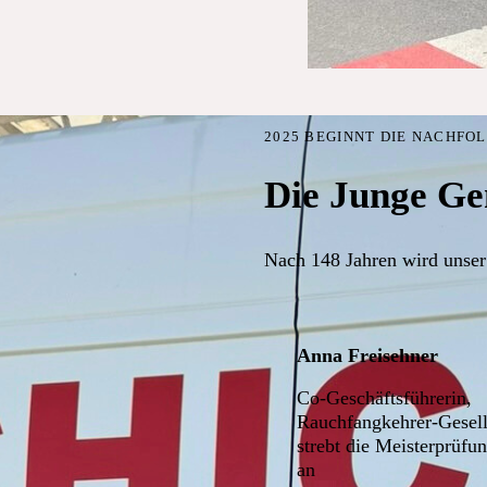
2025 BEGINNT DIE NACHFO
Die Junge Ge
Nach 148 Jahren wird unser
Anna Freisehner
Co-Geschäftsführerin,
Rauchfangkehrer-Gesell
strebt die Meisterprüfu
an