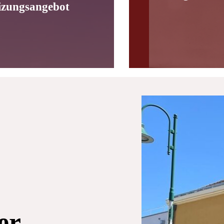
izungsangebot
er