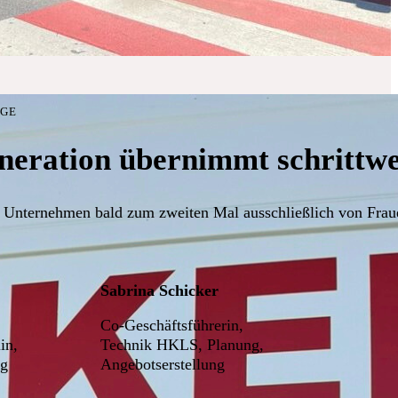
LGE
neration übernimmt schrittwei
 Unternehmen bald zum zweiten Mal ausschließlich von Fraue
Sabrina Schicker
Co-Geschäftsführerin,
in,
Technik HKLS, Planung,
ng
Angebotserstellung