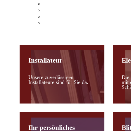
Klimaanlagen Hohenau an der March
Klimaanlagen Leopoldsdorf im Marchfel
Kosten einer Klimaanlage
Heizen mit Klimaanlagen
Installateur
Ele
Unsere zuverlässigen
Die 
Installateure sind für Sie da.
mit 
Schi
Ihr persönliches
Bli