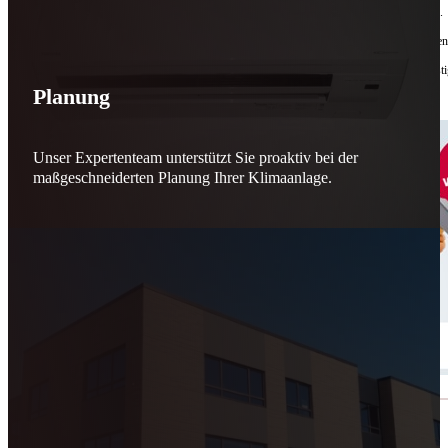
Bis zu
50 % Förderung
machen Reparieren wieder sinnvoll – für dich und für morgen.
Jede gerettete Maschine zählt. Jeder reparierte Motor wirkt. Jede Entscheidung macht de
Reparieren statt wegwerfen. Verantwortung statt Verschwendung. Zukunft statt kurzfristi
Planung
Schicker. Wir bringen’s wieder zum Laufen.
👊
Unser Expertenteam unterstützt Sie proaktiv bei der
maßgeschneiderten Planung Ihrer Klimaanlage.