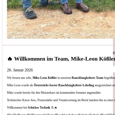
Simon Bilek
aus unseren Google-Bewertungen
Anruf, 3 Stunden später war jemand Vorort, Problem beho
🔥 Willkommen im Team, Mike-Leon Kößle
26. Januar 2026
Wir freuen uns sehr,
Mike-Leon Kößler
in unserem
Rauchfangkehrer-Team
begrüßen 
Thomas Gornix
Mike-Leon wurde als
Österreichs bester Rauchfangkehrer-Lehrling
ausgezeichnet un
Mike wurde bereits für den Meisterkurs im kommenden Sommer angemeldet.
aus unseren Google-Bewertungen
Technisches Know how, Praxisstärke und Verantwortung im Beruf machen ihn zu einer 
Nettes Team, und kompetente Beratung.
Willkommen bei
Schicker Technik
💪🔥
#NurDieBesten #WillkommenImTeam #Rauchfangkehrer #SchickerTechnik #BestOfTale