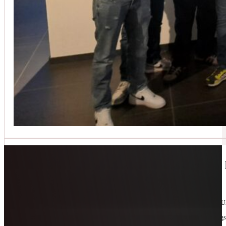
Jetzt kontaktieren
🔧 Geräte-Retter-Prämie – Weil Wegwerfen 
10. Februar 2026
Manchmal braucht es nur eine zweite Chance. Für Geräte. Für Ressourcen. Für unsere 
Als offizieller Partnerbetrieb der
Geräte-Retter-Prämie
reparieren wir, was andere längs