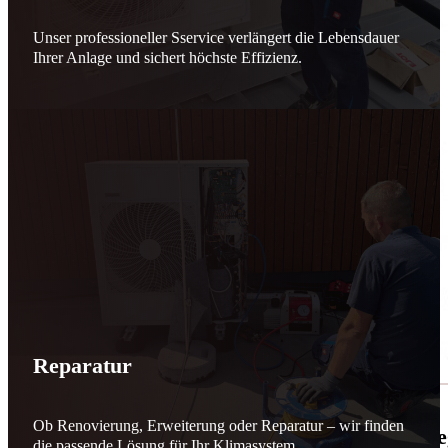
Unser professioneller Sservice verlängert die Lebensdauer
Ihrer Anlage und sichert höchste Effizienz.
Reparatur
Ob Renovierung, Erweiterung oder Reparatur – wir finden
🌬️☀️ Mehr erneuerbare Energie für March
die passende Lösung für Ihr Klimasystem.