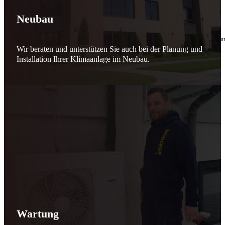
🔧 Verantwortung beginnt bei uns
Neubau
10. Februar 2026
Seit jeher stehen wir als
Schicker Rauchfangkehrermeister
für Sicherheit, Vertrauen 
Wir beraten und unterstützen Sie auch bei der Planung und
Effizient arbeiten. Ressourcen schonen. Zukunft sichern.
Installation Ihrer Klimaanlage im Neubau.
Nicht als Pflicht, sondern aus Überzeugung.
Für heute. Für morgen. Für Generationen.
Schicker seit 148 Jahren
Wartung