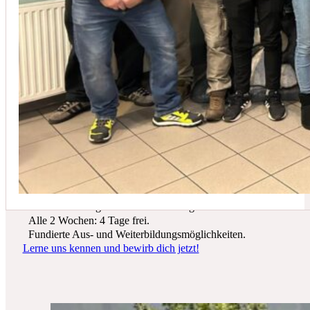
In der Regel empfehlen wir eine Wartung mindestens einmal jährli
Du suchst einen zukunftssicheren Arbeitsplatz? Bei Schicker Technik
erwarten dich spannende Projekte, ein freundliches Team und beste
Entwicklungsmöglichkeiten.
Wir bieten dir:
Ein sicherer Arbeitsplatz in einer krisenfesten Branche.
Gutes Werkzeug und tolle Ausrüstung.
Alle 2 Wochen: 4 Tage frei.
Fundierte Aus- und Weiterbildungsmöglichkeiten.
Lerne uns kennen und bewirb dich jetzt!