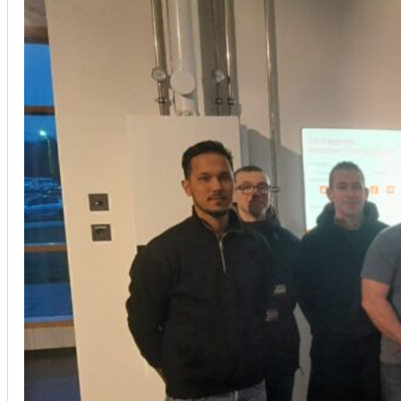
Installation von Klimaanlagen
SERVICE
Wir legen großen Wert auf Qualität und
Kundenzufriedenheit. Bei der Installation von
Klimaanlagen verwenden wir nur hochwertige
Produkte führender Hersteller und gewährleisten,
dass jede Installation nicht nur effizient, sondern
auch energieeinsparend ist.