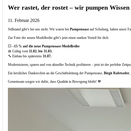
Wer rastet, der rostet – wir pumpen Wissen
11. Februar 2026
Stillstand gibt’s bei uns nicht. Wir waren bei
Pumpenoase
auf Schulung, haben unser Fa
Zur Feier der neuen Modellreihe gibt’s jetzt einen starken Vorteil für dich:
💥
–15 % auf die neue Pumpenoase-Modellreihe
📅 Gültig vom
11.02. bis 31.03.
🔧 Einbau bis spätestens
31.07.
Modernisieren, sparen und von aktueller Technik profitieren – jetzt ist der perfekte Zeitp
Ein herzliches Dankeschön an die Geschäftsleitung der Pumpenoase,
Birgit Rafetseder
,
Gemeinsam sorgen wir dafür, dass Qualität in Bewegung bleibt! 💙