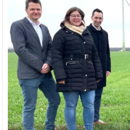
Unsere Kunden vertrauen auf unsere langjährige Erfahrung und schätze
Christoph Windisch
aus unseren Google-Bewertungen
Vom Anbot bis zur Fertigstellung alles rasch und unbürokrati
(Umbau) wurde besprochen und problemlos gelöst. Jederzei
Johanna Koe
aus unseren Google-Bewertungen
Sehr freundlich! Hat alles super geklappt!