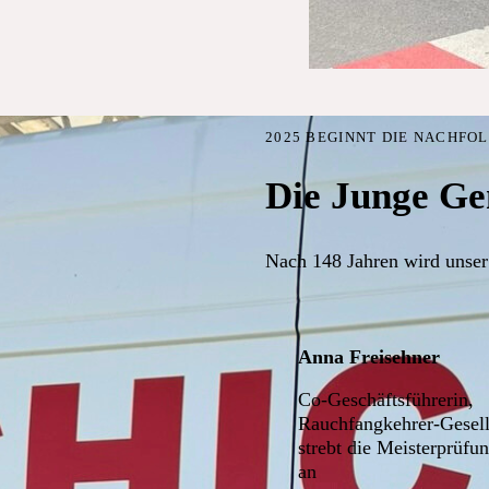
2025 BEGINNT DIE NACHFO
Die Junge Ge
Nach 148 Jahren wird unser
Anna Freisehner
Co-Geschäftsführerin,
Rauchfangkehrer-Gesell
strebt die Meisterprüfu
an