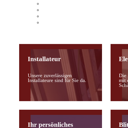
Klimaanlagen Hohenau an der March
Klimaanlagen Leopoldsdorf im Marchfel
Kosten einer Klimaanlage
Heizen mit Klimaanlagen
Installateur
Ele
Unsere zuverlässigen
Die 
Installateure sind für Sie da.
mit 
Schi
Ihr persönliches
Bli