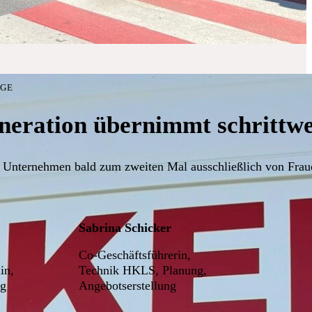
LGE
neration übernimmt schrittwei
 Unternehmen bald zum zweiten Mal ausschließlich von Fraue
Sabrina Schicker
Co-Geschäftsführerin,
in,
Technik HKLS, Planung,
ng
Angebotserstellung