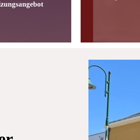
izungsangebot
er