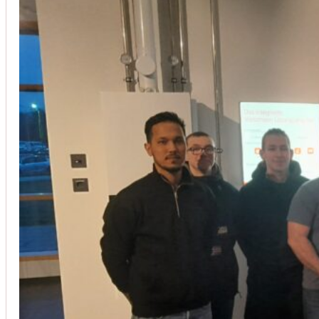
Installation von Klimaanlagen
SERVICE
Wir legen großen Wert auf Qualität und
Kundenzufriedenheit. Bei der Installation von
Klimaanlagen verwenden wir nur hochwertige
Produkte führender Hersteller und gewährleisten,
dass jede Installation nicht nur effizient, sondern
auch energieeinsparend ist.