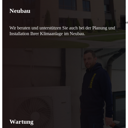
🔧 Verantwortung beginnt bei uns
Neubau
10. Februar 2026
Seit jeher stehen wir als
Schicker Rauchfangkehrermeister
für Sicherheit, Vertrauen 
Wir beraten und unterstützen Sie auch bei der Planung und
Effizient arbeiten. Ressourcen schonen. Zukunft sichern.
Installation Ihrer Klimaanlage im Neubau.
Nicht als Pflicht, sondern aus Überzeugung.
Für heute. Für morgen. Für Generationen.
Schicker seit 148 Jahren
Wartung