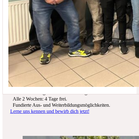
In der Regel empfehlen wir eine Wartung mindestens einmal jährli
Du suchst einen zukunftssicheren Arbeitsplatz? Bei Schicker Technik
erwarten dich spannende Projekte, ein freundliches Team und beste
Entwicklungsmöglichkeiten.
Wir bieten dir:
Ein sicherer Arbeitsplatz in einer krisenfesten Branche.
Gutes Werkzeug und tolle Ausrüstung.
Alle 2 Wochen: 4 Tage frei.
Fundierte Aus- und Weiterbildungsmöglichkeiten.
Lerne uns kennen und bewirb dich jetzt!