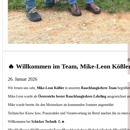
Simon Bilek
aus unseren Google-Bewertungen
Anruf, 3 Stunden später war jemand Vorort, Problem beho
🔥 Willkommen im Team, Mike-Leon Kößle
26. Januar 2026
Wir freuen uns sehr,
Mike-Leon Kößler
in unserem
Rauchfangkehrer-Team
begrüßen 
Thomas Gornix
Mike-Leon wurde als
Österreichs bester Rauchfangkehrer-Lehrling
ausgezeichnet un
Mike wurde bereits für den Meisterkurs im kommenden Sommer angemeldet.
aus unseren Google-Bewertungen
Technisches Know how, Praxisstärke und Verantwortung im Beruf machen ihn zu einer 
Nettes Team, und kompetente Beratung.
Willkommen bei
Schicker Technik
💪🔥
#NurDieBesten #WillkommenImTeam #Rauchfangkehrer #SchickerTechnik #BestOfTale