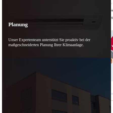
Bis zu
50 % Förderung
machen Reparieren wieder sinnvoll – für dich und für morgen.
Jede gerettete Maschine zählt. Jeder reparierte Motor wirkt. Jede Entscheidung macht de
Reparieren statt wegwerfen. Verantwortung statt Verschwendung. Zukunft statt kurzfristi
Planung
Schicker. Wir bringen’s wieder zum Laufen.
👊
Unser Expertenteam unterstützt Sie proaktiv bei der
maßgeschneiderten Planung Ihrer Klimaanlage.