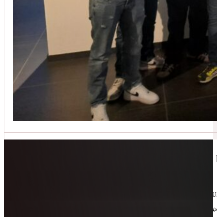
Jetzt kontaktieren
🔧 Geräte-Retter-Prämie – Weil Wegwerfen 
10. Februar 2026
Manchmal braucht es nur eine zweite Chance. Für Geräte. Für Ressourcen. Für unsere 
Als offizieller Partnerbetrieb der
Geräte-Retter-Prämie
reparieren wir, was andere längs