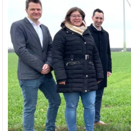
Unsere Kunden vertrauen auf unsere langjährige Erfahrung und schätze
Christoph Windisch
aus unseren Google-Bewertungen
Vom Anbot bis zur Fertigstellung alles rasch und unbürokrati
(Umbau) wurde besprochen und problemlos gelöst. Jederzei
Johanna Koe
aus unseren Google-Bewertungen
Sehr freundlich! Hat alles super geklappt!