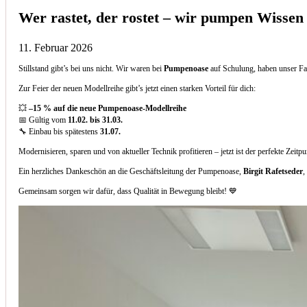
Wer rastet, der rostet – wir pumpen Wissen
11. Februar 2026
Stillstand gibt’s bei uns nicht. Wir waren bei
Pumpenoase
auf Schulung, haben unser Fa
Zur Feier der neuen Modellreihe gibt’s jetzt einen starken Vorteil für dich:
💥
–15 % auf die neue Pumpenoase-Modellreihe
📅 Gültig vom
11.02. bis 31.03.
🔧 Einbau bis spätestens
31.07.
Modernisieren, sparen und von aktueller Technik profitieren – jetzt ist der perfekte Zeitp
Ein herzliches Dankeschön an die Geschäftsleitung der Pumpenoase,
Birgit Rafetseder
,
Gemeinsam sorgen wir dafür, dass Qualität in Bewegung bleibt! 💙