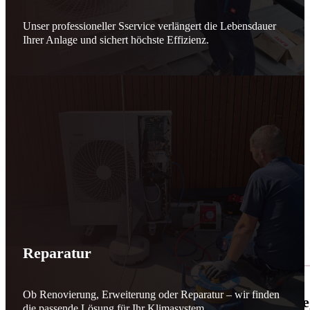
Unser professioneller Sservice verlängert die Lebensdauer
Ihrer Anlage und sichert höchste Effizienz.
Reparatur
Ob Renovierung, Erweiterung oder Reparatur – wir finden
🌬️☀️ Mehr erneuerbare Energie für March
die passende Lösung für Ihr Klimasystem.