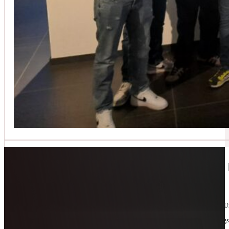
Jetzt kontaktieren
🔧 Geräte-Retter-Prämie – Weil Wegwerfen 
10. Februar 2026
Manchmal braucht es nur eine zweite Chance. Für Geräte. Für Ressourcen. Für unsere 
Als offizieller Partnerbetrieb der
Geräte-Retter-Prämie
reparieren wir, was andere längs