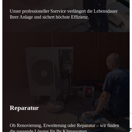
Unser professioneller Sservice verlängert die Lebensdauer
Ihrer Anlage und sichert höchste Effizienz.
Reparatur
Ob Renovierung, Erweiterung oder Reparatur – wir finden
🌬️☀️ Mehr erneuerbare Energie für March
die passende Lösung für Ihr Klimasystem.