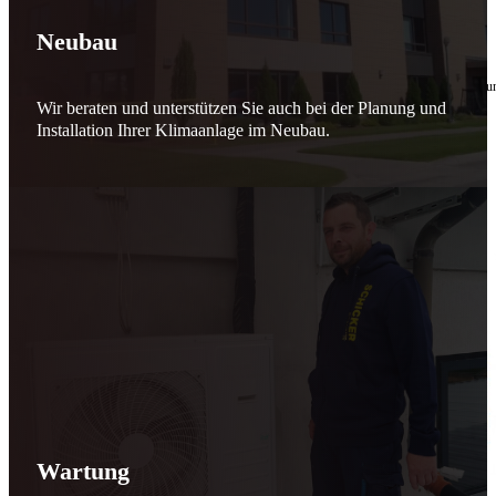
🔧 Verantwortung beginnt bei uns
Neubau
10. Februar 2026
Seit jeher stehen wir als
Schicker Rauchfangkehrermeister
für Sicherheit, Vertrauen 
Wir beraten und unterstützen Sie auch bei der Planung und
Effizient arbeiten. Ressourcen schonen. Zukunft sichern.
Installation Ihrer Klimaanlage im Neubau.
Nicht als Pflicht, sondern aus Überzeugung.
Für heute. Für morgen. Für Generationen.
Schicker seit 148 Jahren
Wartung