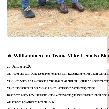
Simon Bilek
aus unseren Google-Bewertungen
Anruf, 3 Stunden später war jemand Vorort, Problem beho
🔥 Willkommen im Team, Mike-Leon Kößle
26. Januar 2026
Wir freuen uns sehr,
Mike-Leon Kößler
in unserem
Rauchfangkehrer-Team
begrüßen 
Thomas Gornix
Mike-Leon wurde als
Österreichs bester Rauchfangkehrer-Lehrling
ausgezeichnet un
Mike wurde bereits für den Meisterkurs im kommenden Sommer angemeldet.
aus unseren Google-Bewertungen
Technisches Know how, Praxisstärke und Verantwortung im Beruf machen ihn zu einer 
Nettes Team, und kompetente Beratung.
Willkommen bei
Schicker Technik
💪🔥
#NurDieBesten #WillkommenImTeam #Rauchfangkehrer #SchickerTechnik #BestOfTale