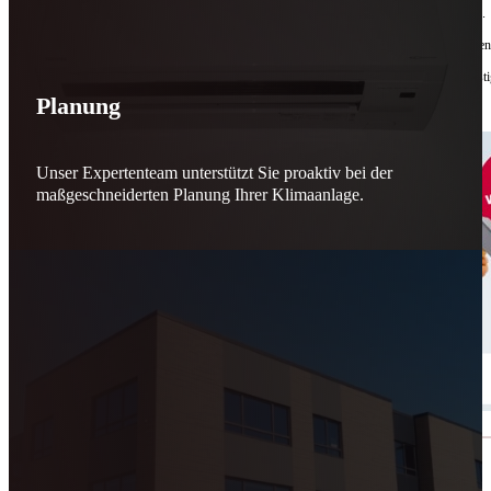
Bis zu
50 % Förderung
machen Reparieren wieder sinnvoll – für dich und für morgen.
Jede gerettete Maschine zählt. Jeder reparierte Motor wirkt. Jede Entscheidung macht de
Reparieren statt wegwerfen. Verantwortung statt Verschwendung. Zukunft statt kurzfristi
Planung
Schicker. Wir bringen’s wieder zum Laufen.
👊
Unser Expertenteam unterstützt Sie proaktiv bei der
maßgeschneiderten Planung Ihrer Klimaanlage.