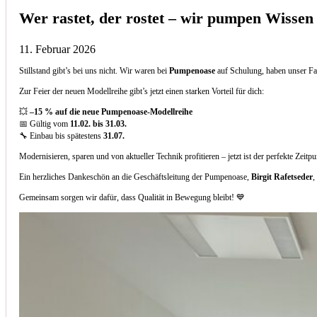
Wer rastet, der rostet – wir pumpen Wissen
11. Februar 2026
Stillstand gibt’s bei uns nicht. Wir waren bei
Pumpenoase
auf Schulung, haben unser Fa
Zur Feier der neuen Modellreihe gibt’s jetzt einen starken Vorteil für dich:
💥
–15 % auf die neue Pumpenoase-Modellreihe
📅 Gültig vom
11.02. bis 31.03.
🔧 Einbau bis spätestens
31.07.
Modernisieren, sparen und von aktueller Technik profitieren – jetzt ist der perfekte Zeitp
Ein herzliches Dankeschön an die Geschäftsleitung der Pumpenoase,
Birgit Rafetseder
,
Gemeinsam sorgen wir dafür, dass Qualität in Bewegung bleibt! 💙