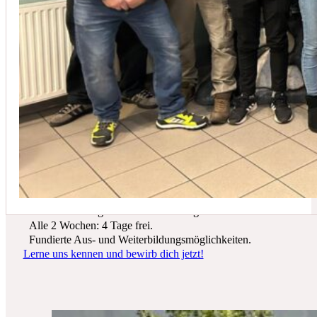
In der Regel empfehlen wir eine Wartung mindestens einmal jährli
Du suchst einen zukunftssicheren Arbeitsplatz? Bei Schicker Technik
erwarten dich spannende Projekte, ein freundliches Team und beste
Entwicklungsmöglichkeiten.
Wir bieten dir:
Ein sicherer Arbeitsplatz in einer krisenfesten Branche.
Gutes Werkzeug und tolle Ausrüstung.
Alle 2 Wochen: 4 Tage frei.
Fundierte Aus- und Weiterbildungsmöglichkeiten.
Lerne uns kennen und bewirb dich jetzt!