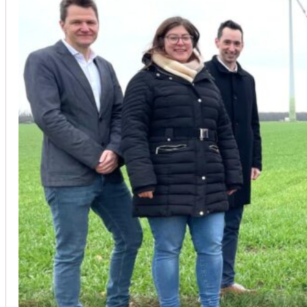
Unsere Kunden vertrauen auf unsere langjährige Erfahrung und schätze
Christoph Windisch
aus unseren Google-Bewertungen
Vom Anbot bis zur Fertigstellung alles rasch und unbürokrati
(Umbau) wurde besprochen und problemlos gelöst. Jederzei
Johanna Koe
aus unseren Google-Bewertungen
Sehr freundlich! Hat alles super geklappt!