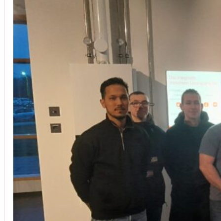
Installation von Klimaanlagen
SERVICE
Wir legen großen Wert auf Qualität und
Kundenzufriedenheit. Bei der Installation von
Klimaanlagen verwenden wir nur hochwertige
Produkte führender Hersteller und gewährleisten,
dass jede Installation nicht nur effizient, sondern
auch energieeinsparend ist.