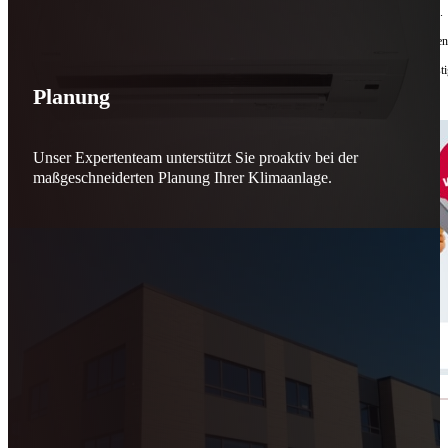
Bis zu
50 % Förderung
machen Reparieren wieder sinnvoll – für dich und für morgen.
Jede gerettete Maschine zählt. Jeder reparierte Motor wirkt. Jede Entscheidung macht de
Reparieren statt wegwerfen. Verantwortung statt Verschwendung. Zukunft statt kurzfristi
Planung
Schicker. Wir bringen’s wieder zum Laufen.
👊
Unser Expertenteam unterstützt Sie proaktiv bei der
maßgeschneiderten Planung Ihrer Klimaanlage.