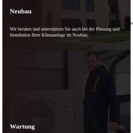
🔧 Verantwortung beginnt bei uns
Neubau
10. Februar 2026
Seit jeher stehen wir als
Schicker Rauchfangkehrermeister
für Sicherheit, Vertrauen 
Wir beraten und unterstützen Sie auch bei der Planung und
Effizient arbeiten. Ressourcen schonen. Zukunft sichern.
Installation Ihrer Klimaanlage im Neubau.
Nicht als Pflicht, sondern aus Überzeugung.
Für heute. Für morgen. Für Generationen.
Schicker seit 148 Jahren
Wartung