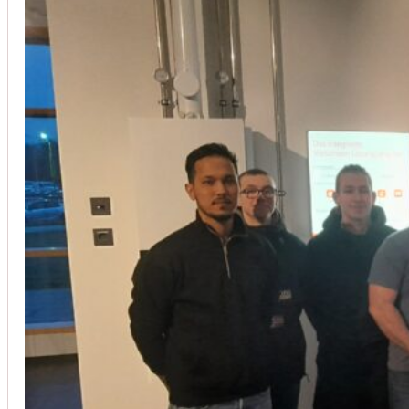
Installation von Klimaanlagen
SERVICE
Wir legen großen Wert auf Qualität und
Kundenzufriedenheit. Bei der Installation von
Klimaanlagen verwenden wir nur hochwertige
Produkte führender Hersteller und gewährleisten,
dass jede Installation nicht nur effizient, sondern
auch energieeinsparend ist.