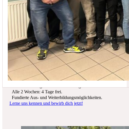
In der Regel empfehlen wir eine Wartung mindestens einmal jährli
Du suchst einen zukunftssicheren Arbeitsplatz? Bei Schicker Technik
erwarten dich spannende Projekte, ein freundliches Team und beste
Entwicklungsmöglichkeiten.
Wir bieten dir:
Ein sicherer Arbeitsplatz in einer krisenfesten Branche.
Gutes Werkzeug und tolle Ausrüstung.
Alle 2 Wochen: 4 Tage frei.
Fundierte Aus- und Weiterbildungsmöglichkeiten.
Lerne uns kennen und bewirb dich jetzt!