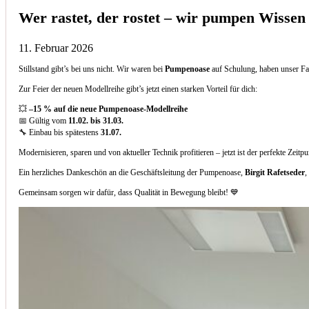
Wer rastet, der rostet – wir pumpen Wissen
11. Februar 2026
Stillstand gibt’s bei uns nicht. Wir waren bei
Pumpenoase
auf Schulung, haben unser Fa
Zur Feier der neuen Modellreihe gibt’s jetzt einen starken Vorteil für dich:
💥
–15 % auf die neue Pumpenoase-Modellreihe
📅 Gültig vom
11.02. bis 31.03.
🔧 Einbau bis spätestens
31.07.
Modernisieren, sparen und von aktueller Technik profitieren – jetzt ist der perfekte Zeitp
Ein herzliches Dankeschön an die Geschäftsleitung der Pumpenoase,
Birgit Rafetseder
,
Gemeinsam sorgen wir dafür, dass Qualität in Bewegung bleibt! 💙