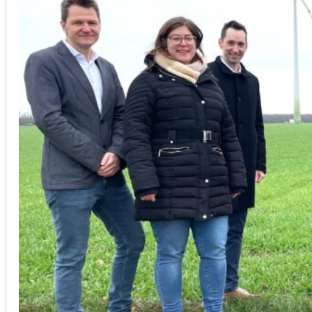
Unsere Kunden vertrauen auf unsere langjährige Erfahrung und schätze
Christoph Windisch
aus unseren Google-Bewertungen
Vom Anbot bis zur Fertigstellung alles rasch und unbürokrati
(Umbau) wurde besprochen und problemlos gelöst. Jederzei
Johanna Koe
aus unseren Google-Bewertungen
Sehr freundlich! Hat alles super geklappt!