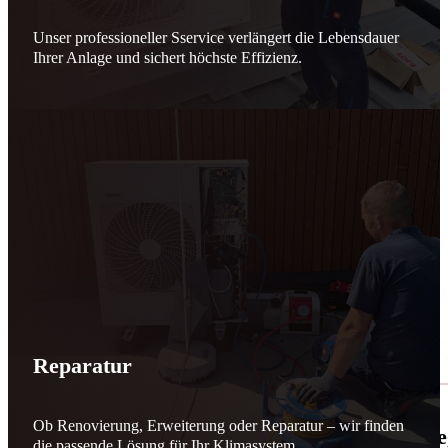
Unser professioneller Sservice verlängert die Lebensdauer
Ihrer Anlage und sichert höchste Effizienz.
Reparatur
Ob Renovierung, Erweiterung oder Reparatur – wir finden
🌬️☀️ Mehr erneuerbare Energie für March
die passende Lösung für Ihr Klimasystem.