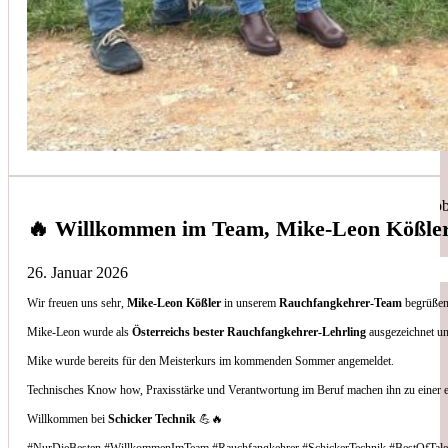
Simon Bilek
aus unseren Google-Bewertungen
Anruf, 3 Stunden später war jemand Vorort, Problem beho
🔥 Willkommen im Team, Mike-Leon Kößle
26. Januar 2026
Wir freuen uns sehr,
Mike-Leon Kößler
in unserem
Rauchfangkehrer-Team
begrüßen 
Thomas Gornix
Mike-Leon wurde als
Österreichs bester Rauchfangkehrer-Lehrling
ausgezeichnet un
Mike wurde bereits für den Meisterkurs im kommenden Sommer angemeldet.
aus unseren Google-Bewertungen
Technisches Know how, Praxisstärke und Verantwortung im Beruf machen ihn zu einer 
Nettes Team, und kompetente Beratung.
Willkommen bei
Schicker Technik
💪🔥
#NurDieBesten #WillkommenImTeam #Rauchfangkehrer #SchickerTechnik #BestOfTale