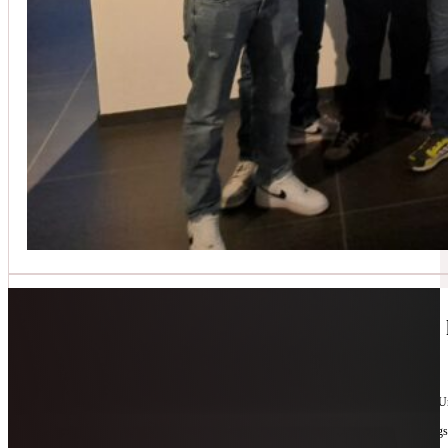
Jetzt kontaktieren
🔧 Geräte-Retter-Prämie – Weil Wegwerfen 
10. Februar 2026
Manchmal braucht es nur eine zweite Chance. Für Geräte. Für Ressourcen. Für unsere 
Als offizieller Partnerbetrieb der
Geräte-Retter-Prämie
reparieren wir, was andere längs