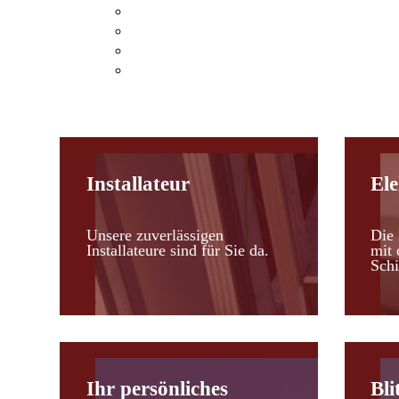
Klimaanlagen Hohenau an der March
Klimaanlagen Leopoldsdorf im Marchfel
Kosten einer Klimaanlage
Heizen mit Klimaanlagen
Installateur
Ele
Unsere zuverlässigen
Die 
Installateure sind für Sie da.
mit 
Schi
Ihr persönliches
Bli