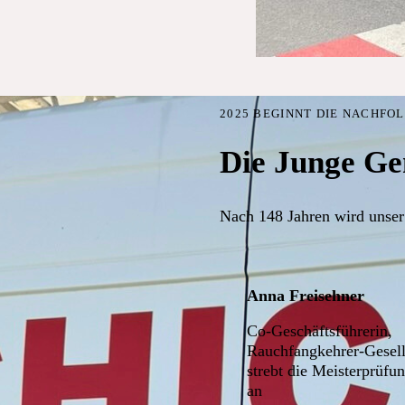
2025 BEGINNT DIE NACHFO
Die Junge Ge
Nach 148 Jahren wird unser
Anna Freisehner
Co-Geschäftsführerin,
Rauchfangkehrer-Gesell
strebt die Meisterprüfu
an