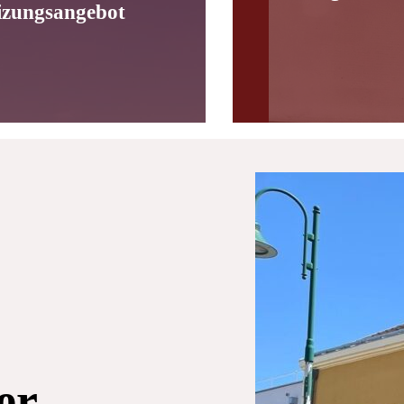
izungsangebot
er