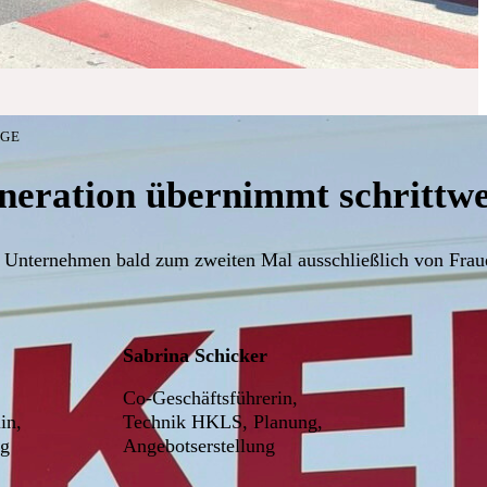
LGE
neration übernimmt schrittwei
 Unternehmen bald zum zweiten Mal ausschließlich von Fraue
Sabrina Schicker
Co-Geschäftsführerin,
in,
Technik HKLS, Planung,
ng
Angebotserstellung