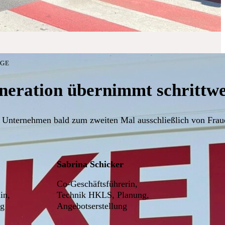
LGE
neration übernimmt schrittwei
 Unternehmen bald zum zweiten Mal ausschließlich von Fraue
Sabrina Schicker
Co-Geschäftsführerin,
in,
Technik HKLS, Planung,
ng
Angebotserstellung