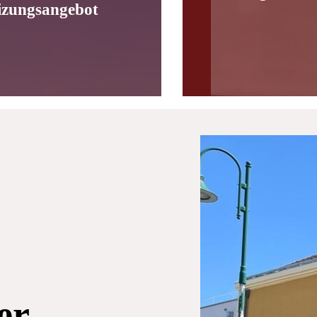
izungsangebot
er