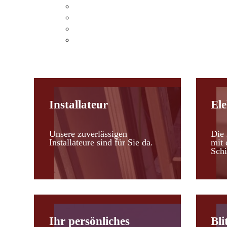
Klimaanlagen Hohenau an der March
Klimaanlagen Leopoldsdorf im Marchfel
Kosten einer Klimaanlage
Heizen mit Klimaanlagen
Installateur
Ele
Unsere zuverlässigen
Die 
Installateure sind für Sie da.
mit 
Schi
Ihr persönliches
Bli