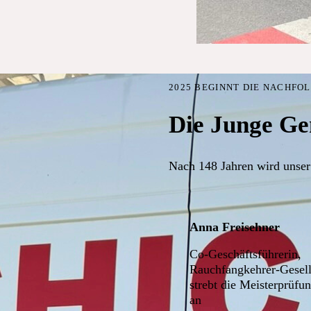
2025 BEGINNT DIE NACHFO
Die Junge Ge
Nach 148 Jahren wird unser
Anna Freisehner
Co-Geschäftsführerin,
Rauchfangkehrer-Gesell
strebt die Meisterprüfu
an