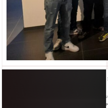
Jetzt kontaktieren
🔧 Geräte-Retter-Prämie – Weil Wegwerfen 
10. Februar 2026
Manchmal braucht es nur eine zweite Chance. Für Geräte. Für Ressourcen. Für unsere 
Als offizieller Partnerbetrieb der
Geräte-Retter-Prämie
reparieren wir, was andere längs