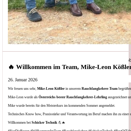
Simon Bilek
aus unseren Google-Bewertungen
Anruf, 3 Stunden später war jemand Vorort, Problem beho
🔥 Willkommen im Team, Mike-Leon Kößle
26. Januar 2026
Wir freuen uns sehr,
Mike-Leon Kößler
in unserem
Rauchfangkehrer-Team
begrüßen 
Thomas Gornix
Mike-Leon wurde als
Österreichs bester Rauchfangkehrer-Lehrling
ausgezeichnet un
Mike wurde bereits für den Meisterkurs im kommenden Sommer angemeldet.
aus unseren Google-Bewertungen
Technisches Know how, Praxisstärke und Verantwortung im Beruf machen ihn zu einer 
Nettes Team, und kompetente Beratung.
Willkommen bei
Schicker Technik
💪🔥
#NurDieBesten #WillkommenImTeam #Rauchfangkehrer #SchickerTechnik #BestOfTale