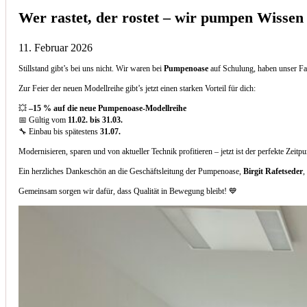
Wer rastet, der rostet – wir pumpen Wissen
11. Februar 2026
Stillstand gibt’s bei uns nicht. Wir waren bei
Pumpenoase
auf Schulung, haben unser Fa
Zur Feier der neuen Modellreihe gibt’s jetzt einen starken Vorteil für dich:
💥
–15 % auf die neue Pumpenoase-Modellreihe
📅 Gültig vom
11.02. bis 31.03.
🔧 Einbau bis spätestens
31.07.
Modernisieren, sparen und von aktueller Technik profitieren – jetzt ist der perfekte Zeitp
Ein herzliches Dankeschön an die Geschäftsleitung der Pumpenoase,
Birgit Rafetseder
,
Gemeinsam sorgen wir dafür, dass Qualität in Bewegung bleibt! 💙