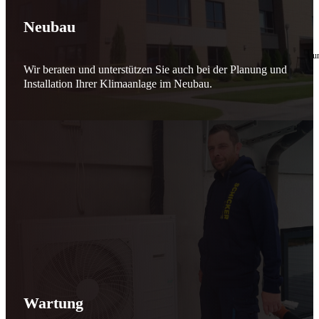
🔧 Verantwortung beginnt bei uns
Neubau
10. Februar 2026
Seit jeher stehen wir als
Schicker Rauchfangkehrermeister
für Sicherheit, Vertrauen 
Wir beraten und unterstützen Sie auch bei der Planung und
Effizient arbeiten. Ressourcen schonen. Zukunft sichern.
Installation Ihrer Klimaanlage im Neubau.
Nicht als Pflicht, sondern aus Überzeugung.
Für heute. Für morgen. Für Generationen.
Schicker seit 148 Jahren
Wartung