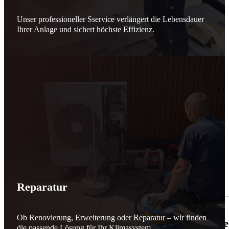
Unser professioneller Sservice verlängert die Lebensdauer
Ihrer Anlage und sichert höchste Effizienz.
Reparatur
Ob Renovierung, Erweiterung oder Reparatur – wir finden
🌬️☀️ Mehr erneuerbare Energie für March
die passende Lösung für Ihr Klimasystem.