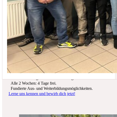
In der Regel empfehlen wir eine Wartung mindestens einmal jährli
Du suchst einen zukunftssicheren Arbeitsplatz? Bei Schicker Technik
erwarten dich spannende Projekte, ein freundliches Team und beste
Entwicklungsmöglichkeiten.
Wir bieten dir:
Ein sicherer Arbeitsplatz in einer krisenfesten Branche.
Gutes Werkzeug und tolle Ausrüstung.
Alle 2 Wochen: 4 Tage frei.
Fundierte Aus- und Weiterbildungsmöglichkeiten.
Lerne uns kennen und bewirb dich jetzt!