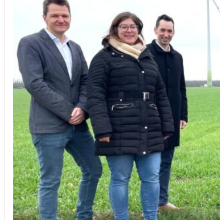
Unsere Kunden vertrauen auf unsere langjährige Erfahrung und schätze
Christoph Windisch
aus unseren Google-Bewertungen
Vom Anbot bis zur Fertigstellung alles rasch und unbürokrati
(Umbau) wurde besprochen und problemlos gelöst. Jederzei
Johanna Koe
aus unseren Google-Bewertungen
Sehr freundlich! Hat alles super geklappt!