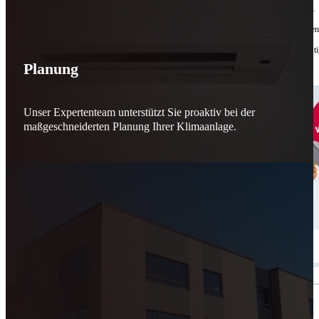
Bis zu
50 % Förderung
machen Reparieren wieder sinnvoll – für dich und für morgen.
Jede gerettete Maschine zählt. Jeder reparierte Motor wirkt. Jede Entscheidung macht de
Reparieren statt wegwerfen. Verantwortung statt Verschwendung. Zukunft statt kurzfristi
Planung
Schicker. Wir bringen’s wieder zum Laufen.
👊
Unser Expertenteam unterstützt Sie proaktiv bei der
maßgeschneiderten Planung Ihrer Klimaanlage.