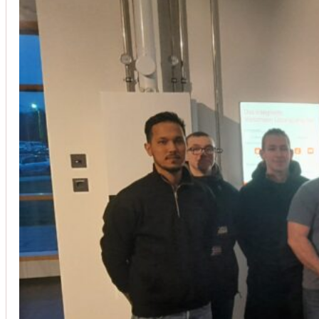
Installation von Klimaanlagen
SERVICE
Wir legen großen Wert auf Qualität und
Kundenzufriedenheit. Bei der Installation von
Klimaanlagen verwenden wir nur hochwertige
Produkte führender Hersteller und gewährleisten,
dass jede Installation nicht nur effizient, sondern
auch energieeinsparend ist.