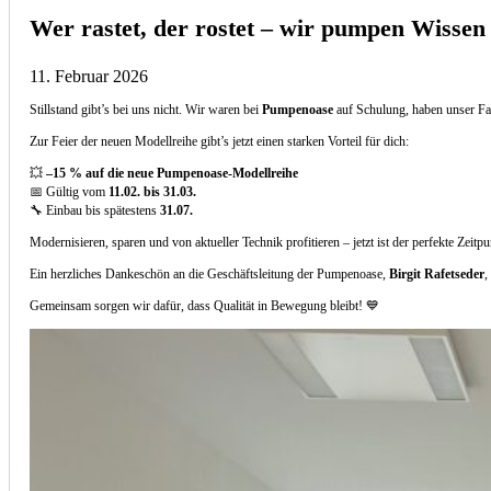
Wer rastet, der rostet – wir pumpen Wissen
11. Februar 2026
Stillstand gibt’s bei uns nicht. Wir waren bei
Pumpenoase
auf Schulung, haben unser Fa
Zur Feier der neuen Modellreihe gibt’s jetzt einen starken Vorteil für dich:
💥
–15 % auf die neue Pumpenoase-Modellreihe
📅 Gültig vom
11.02. bis 31.03.
🔧 Einbau bis spätestens
31.07.
Modernisieren, sparen und von aktueller Technik profitieren – jetzt ist der perfekte Zeitp
Ein herzliches Dankeschön an die Geschäftsleitung der Pumpenoase,
Birgit Rafetseder
,
Gemeinsam sorgen wir dafür, dass Qualität in Bewegung bleibt! 💙