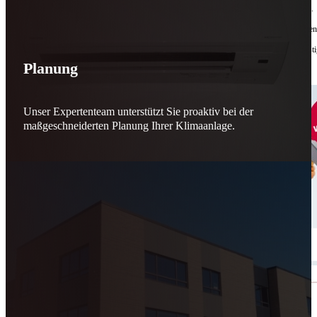
Bis zu
50 % Förderung
machen Reparieren wieder sinnvoll – für dich und für morgen.
Jede gerettete Maschine zählt. Jeder reparierte Motor wirkt. Jede Entscheidung macht de
Reparieren statt wegwerfen. Verantwortung statt Verschwendung. Zukunft statt kurzfristi
Planung
Schicker. Wir bringen’s wieder zum Laufen.
👊
Unser Expertenteam unterstützt Sie proaktiv bei der
maßgeschneiderten Planung Ihrer Klimaanlage.