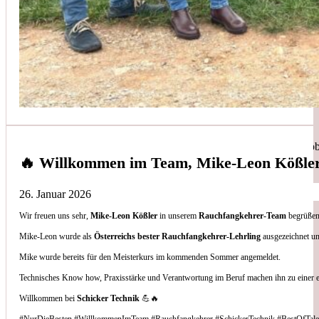
Simon Bilek
aus unseren Google-Bewertungen
Anruf, 3 Stunden später war jemand Vorort, Problem beho
🔥 Willkommen im Team, Mike-Leon Kößle
26. Januar 2026
Wir freuen uns sehr,
Mike-Leon Kößler
in unserem
Rauchfangkehrer-Team
begrüßen 
Thomas Gornix
Mike-Leon wurde als
Österreichs bester Rauchfangkehrer-Lehrling
ausgezeichnet un
Mike wurde bereits für den Meisterkurs im kommenden Sommer angemeldet.
aus unseren Google-Bewertungen
Technisches Know how, Praxisstärke und Verantwortung im Beruf machen ihn zu einer 
Nettes Team, und kompetente Beratung.
Willkommen bei
Schicker Technik
💪🔥
#NurDieBesten #WillkommenImTeam #Rauchfangkehrer #SchickerTechnik #BestOfTale