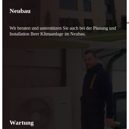
🔧 Verantwortung beginnt bei uns
Neubau
10. Februar 2026
Seit jeher stehen wir als
Schicker Rauchfangkehrermeister
für Sicherheit, Vertrauen 
Wir beraten und unterstützen Sie auch bei der Planung und
Effizient arbeiten. Ressourcen schonen. Zukunft sichern.
Installation Ihrer Klimaanlage im Neubau.
Nicht als Pflicht, sondern aus Überzeugung.
Für heute. Für morgen. Für Generationen.
Schicker seit 148 Jahren
Wartung