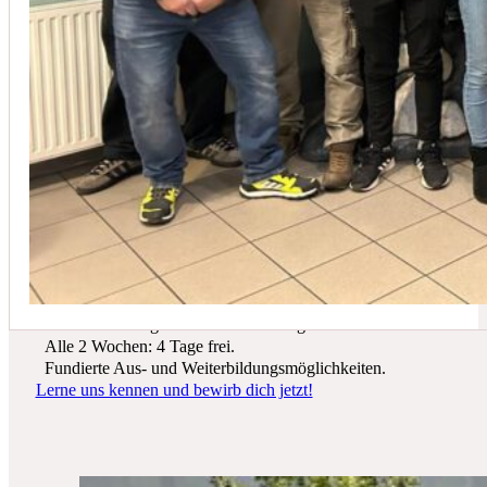
In der Regel empfehlen wir eine Wartung mindestens einmal jährli
Du suchst einen zukunftssicheren Arbeitsplatz? Bei Schicker Technik
erwarten dich spannende Projekte, ein freundliches Team und beste
Entwicklungsmöglichkeiten.
Wir bieten dir:
Ein sicherer Arbeitsplatz in einer krisenfesten Branche.
Gutes Werkzeug und tolle Ausrüstung.
Alle 2 Wochen: 4 Tage frei.
Fundierte Aus- und Weiterbildungsmöglichkeiten.
Lerne uns kennen und bewirb dich jetzt!