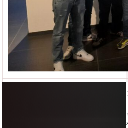
Jetzt kontaktieren
🔧 Geräte-Retter-Prämie – Weil Wegwerfen 
10. Februar 2026
Manchmal braucht es nur eine zweite Chance. Für Geräte. Für Ressourcen. Für unsere 
Als offizieller Partnerbetrieb der
Geräte-Retter-Prämie
reparieren wir, was andere längs