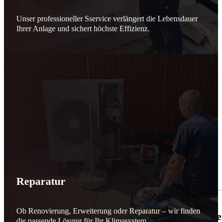
Unser professioneller Sservice verlängert die Lebensdauer
Ihrer Anlage und sichert höchste Effizienz.
Reparatur
Ob Renovierung, Erweiterung oder Reparatur – wir finden
🌬️☀️ Mehr erneuerbare Energie für March
die passende Lösung für Ihr Klimasystem.