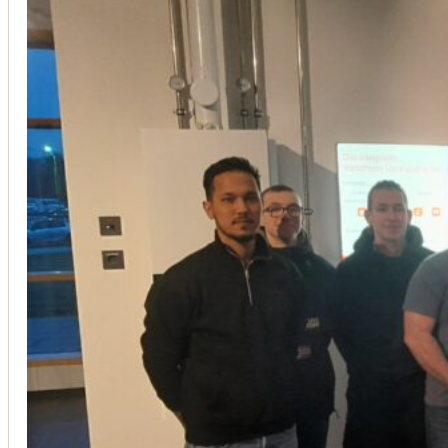
Installation von Klimaanlagen
SERVICE
Wir legen großen Wert auf Qualität und
Kundenzufriedenheit. Bei der Installation von
Klimaanlagen verwenden wir nur hochwertige
Produkte führender Hersteller und gewährleisten,
dass jede Installation nicht nur effizient, sondern
auch energieeinsparend ist.