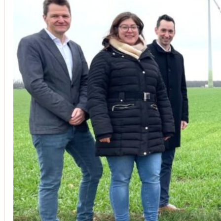
Unsere Kunden vertrauen auf unsere langjährige Erfahrung und schätze
Christoph Windisch
aus unseren Google-Bewertungen
Vom Anbot bis zur Fertigstellung alles rasch und unbürokrati
(Umbau) wurde besprochen und problemlos gelöst. Jederzei
Johanna Koe
aus unseren Google-Bewertungen
Sehr freundlich! Hat alles super geklappt!