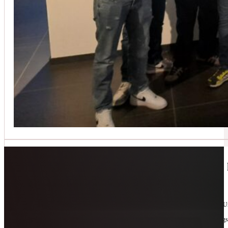
Jetzt kontaktieren
🔧 Geräte-Retter-Prämie – Weil Wegwerfen 
10. Februar 2026
Manchmal braucht es nur eine zweite Chance. Für Geräte. Für Ressourcen. Für unsere 
Als offizieller Partnerbetrieb der
Geräte-Retter-Prämie
reparieren wir, was andere längs