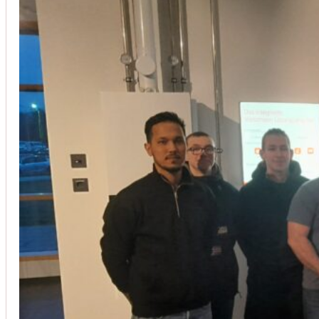
Installation von Klimaanlagen
SERVICE
Wir legen großen Wert auf Qualität und
Kundenzufriedenheit. Bei der Installation von
Klimaanlagen verwenden wir nur hochwertige
Produkte führender Hersteller und gewährleisten,
dass jede Installation nicht nur effizient, sondern
auch energieeinsparend ist.