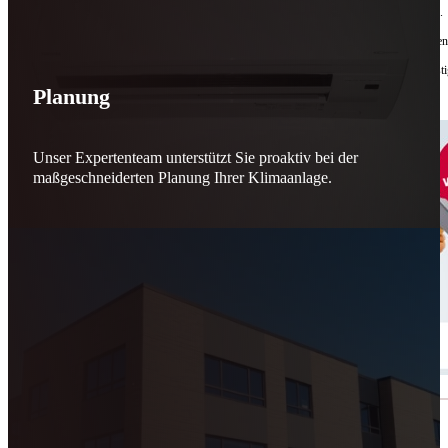
Bis zu
50 % Förderung
machen Reparieren wieder sinnvoll – für dich und für morgen.
Jede gerettete Maschine zählt. Jeder reparierte Motor wirkt. Jede Entscheidung macht de
Reparieren statt wegwerfen. Verantwortung statt Verschwendung. Zukunft statt kurzfristi
Planung
Schicker. Wir bringen’s wieder zum Laufen.
👊
Unser Expertenteam unterstützt Sie proaktiv bei der
maßgeschneiderten Planung Ihrer Klimaanlage.