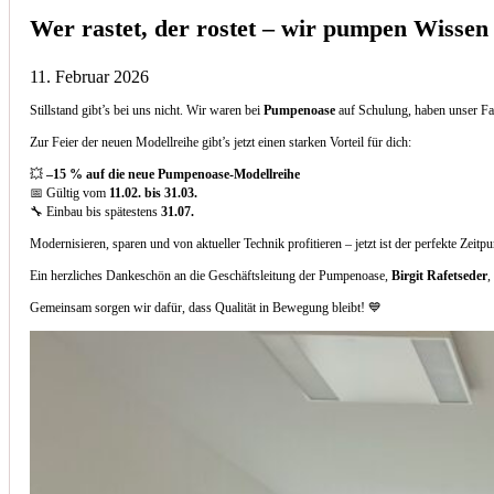
Wer rastet, der rostet – wir pumpen Wissen
11. Februar 2026
Stillstand gibt’s bei uns nicht. Wir waren bei
Pumpenoase
auf Schulung, haben unser Fa
Zur Feier der neuen Modellreihe gibt’s jetzt einen starken Vorteil für dich:
💥
–15 % auf die neue Pumpenoase-Modellreihe
📅 Gültig vom
11.02. bis 31.03.
🔧 Einbau bis spätestens
31.07.
Modernisieren, sparen und von aktueller Technik profitieren – jetzt ist der perfekte Zeitp
Ein herzliches Dankeschön an die Geschäftsleitung der Pumpenoase,
Birgit Rafetseder
,
Gemeinsam sorgen wir dafür, dass Qualität in Bewegung bleibt! 💙