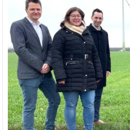
Unsere Kunden vertrauen auf unsere langjährige Erfahrung und schätze
Christoph Windisch
aus unseren Google-Bewertungen
Vom Anbot bis zur Fertigstellung alles rasch und unbürokrati
(Umbau) wurde besprochen und problemlos gelöst. Jederzei
Johanna Koe
aus unseren Google-Bewertungen
Sehr freundlich! Hat alles super geklappt!