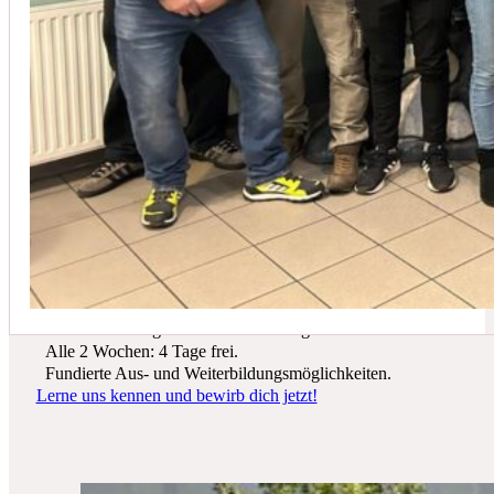
In der Regel empfehlen wir eine Wartung mindestens einmal jährli
Du suchst einen zukunftssicheren Arbeitsplatz? Bei Schicker Technik
erwarten dich spannende Projekte, ein freundliches Team und beste
Entwicklungsmöglichkeiten.
Wir bieten dir:
Ein sicherer Arbeitsplatz in einer krisenfesten Branche.
Gutes Werkzeug und tolle Ausrüstung.
Alle 2 Wochen: 4 Tage frei.
Fundierte Aus- und Weiterbildungsmöglichkeiten.
Lerne uns kennen und bewirb dich jetzt!