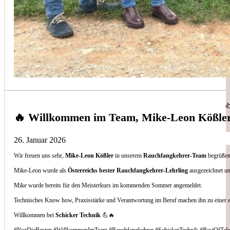
Simon Bilek
aus unseren Google-Bewertungen
Anruf, 3 Stunden später war jemand Vorort, Problem beho
🔥 Willkommen im Team, Mike-Leon Kößle
26. Januar 2026
Wir freuen uns sehr,
Mike-Leon Kößler
in unserem
Rauchfangkehrer-Team
begrüßen 
Thomas Gornix
Mike-Leon wurde als
Österreichs bester Rauchfangkehrer-Lehrling
ausgezeichnet un
Mike wurde bereits für den Meisterkurs im kommenden Sommer angemeldet.
aus unseren Google-Bewertungen
Technisches Know how, Praxisstärke und Verantwortung im Beruf machen ihn zu einer 
Nettes Team, und kompetente Beratung.
Willkommen bei
Schicker Technik
💪🔥
#NurDieBesten #WillkommenImTeam #Rauchfangkehrer #SchickerTechnik #BestOfTale