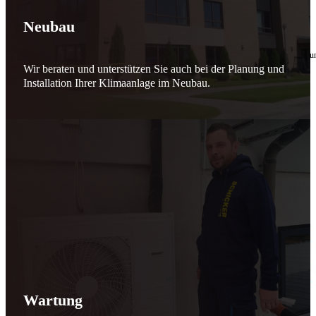
🔧 Verantwortung beginnt bei uns
Neubau
10. Februar 2026
Seit jeher stehen wir als
Schicker Rauchfangkehrermeister
für Sicherheit, Vertrauen 
Wir beraten und unterstützen Sie auch bei der Planung und
Effizient arbeiten. Ressourcen schonen. Zukunft sichern.
Installation Ihrer Klimaanlage im Neubau.
Nicht als Pflicht, sondern aus Überzeugung.
Für heute. Für morgen. Für Generationen.
Schicker seit 148 Jahren
Wartung