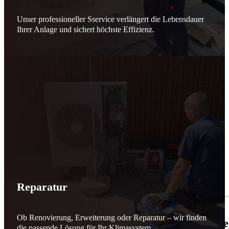
Unser professioneller Sservice verlängert die Lebensdauer
Ihrer Anlage und sichert höchste Effizienz.
Reparatur
Ob Renovierung, Erweiterung oder Reparatur – wir finden
🌬️☀️ Mehr erneuerbare Energie für March
die passende Lösung für Ihr Klimasystem.