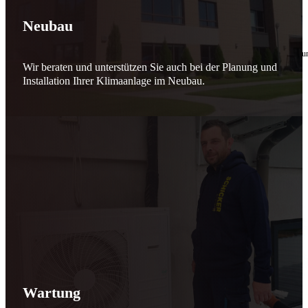
🔧 Verantwortung beginnt bei uns
Neubau
10. Februar 2026
Seit jeher stehen wir als
Schicker Rauchfangkehrermeister
für Sicherheit, Vertrauen 
Wir beraten und unterstützen Sie auch bei der Planung und
Effizient arbeiten. Ressourcen schonen. Zukunft sichern.
Installation Ihrer Klimaanlage im Neubau.
Nicht als Pflicht, sondern aus Überzeugung.
Für heute. Für morgen. Für Generationen.
Schicker seit 148 Jahren
Wartung