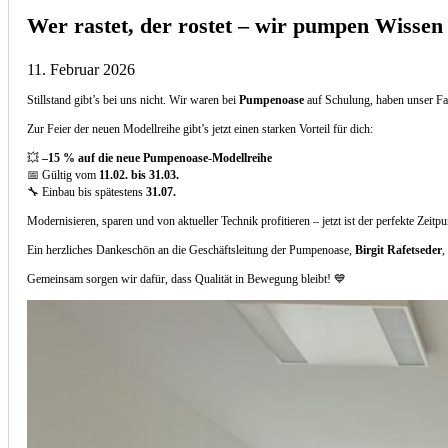
Wer rastet, der rostet – wir pumpen Wissen
11. Februar 2026
Stillstand gibt’s bei uns nicht. Wir waren bei
Pumpenoase
auf Schulung, haben unser Fa
Zur Feier der neuen Modellreihe gibt’s jetzt einen starken Vorteil für dich:
💥
–15 % auf die neue Pumpenoase-Modellreihe
📅 Gültig vom
11.02. bis 31.03.
🔧 Einbau bis spätestens
31.07.
Modernisieren, sparen und von aktueller Technik profitieren – jetzt ist der perfekte Zeitp
Ein herzliches Dankeschön an die Geschäftsleitung der Pumpenoase,
Birgit Rafetseder
,
Gemeinsam sorgen wir dafür, dass Qualität in Bewegung bleibt! 💙