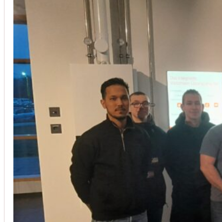
Installation von Klimaanlagen
SERVICE
Wir legen großen Wert auf Qualität und
Kundenzufriedenheit. Bei der Installation von
Klimaanlagen verwenden wir nur hochwertige
Produkte führender Hersteller und gewährleisten,
dass jede Installation nicht nur effizient, sondern
auch energieeinsparend ist.