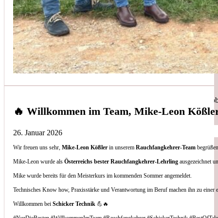
Simon Bilek
aus unseren Google-Bewertungen
Anruf, 3 Stunden später war jemand Vorort, Problem beho
🔥 Willkommen im Team, Mike-Leon Kößle
26. Januar 2026
Wir freuen uns sehr,
Mike-Leon Kößler
in unserem
Rauchfangkehrer-Team
begrüßen 
Thomas Gornix
Mike-Leon wurde als
Österreichs bester Rauchfangkehrer-Lehrling
ausgezeichnet un
Mike wurde bereits für den Meisterkurs im kommenden Sommer angemeldet.
aus unseren Google-Bewertungen
Technisches Know how, Praxisstärke und Verantwortung im Beruf machen ihn zu einer 
Nettes Team, und kompetente Beratung.
Willkommen bei
Schicker Technik
💪🔥
#NurDieBesten #WillkommenImTeam #Rauchfangkehrer #SchickerTechnik #BestOfTale