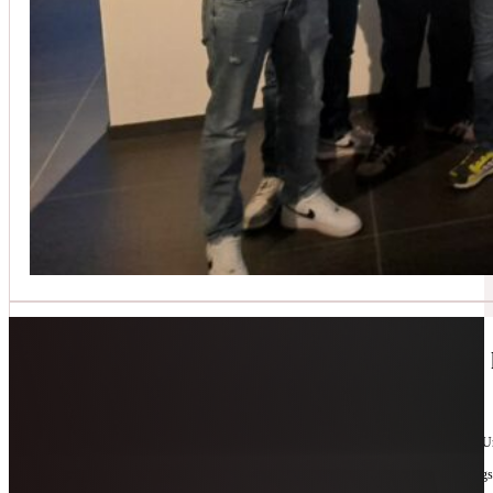
Jetzt kontaktieren
🔧 Geräte-Retter-Prämie – Weil Wegwerfen 
10. Februar 2026
Manchmal braucht es nur eine zweite Chance. Für Geräte. Für Ressourcen. Für unsere 
Als offizieller Partnerbetrieb der
Geräte-Retter-Prämie
reparieren wir, was andere längs