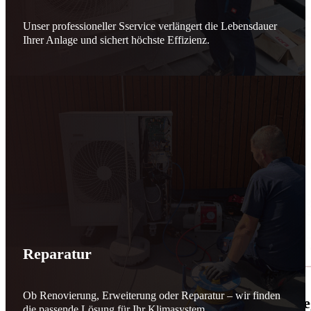
Unser professioneller Sservice verlängert die Lebensdauer
Ihrer Anlage und sichert höchste Effizienz.
Reparatur
Ob Renovierung, Erweiterung oder Reparatur – wir finden
🌬️☀️ Mehr erneuerbare Energie für March
die passende Lösung für Ihr Klimasystem.