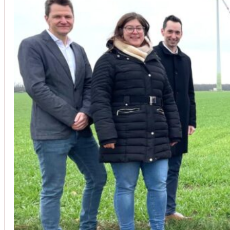
Unsere Kunden vertrauen auf unsere langjährige Erfahrung und schätze
Christoph Windisch
aus unseren Google-Bewertungen
Vom Anbot bis zur Fertigstellung alles rasch und unbürokrati
(Umbau) wurde besprochen und problemlos gelöst. Jederzei
Johanna Koe
aus unseren Google-Bewertungen
Sehr freundlich! Hat alles super geklappt!