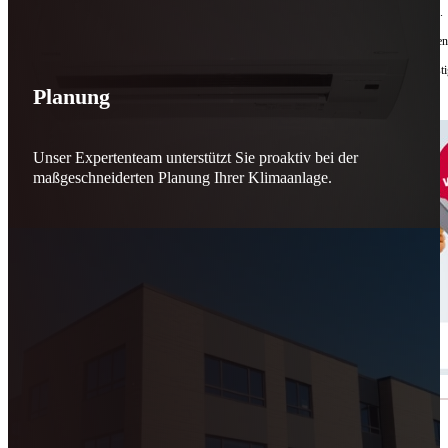
Bis zu
50 % Förderung
machen Reparieren wieder sinnvoll – für dich und für morgen.
Jede gerettete Maschine zählt. Jeder reparierte Motor wirkt. Jede Entscheidung macht de
Reparieren statt wegwerfen. Verantwortung statt Verschwendung. Zukunft statt kurzfristi
Planung
Schicker. Wir bringen’s wieder zum Laufen.
👊
Unser Expertenteam unterstützt Sie proaktiv bei der
maßgeschneiderten Planung Ihrer Klimaanlage.