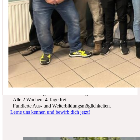
In der Regel empfehlen wir eine Wartung mindestens einmal jährli
Du suchst einen zukunftssicheren Arbeitsplatz? Bei Schicker Technik
erwarten dich spannende Projekte, ein freundliches Team und beste
Entwicklungsmöglichkeiten.
Wir bieten dir:
Ein sicherer Arbeitsplatz in einer krisenfesten Branche.
Gutes Werkzeug und tolle Ausrüstung.
Alle 2 Wochen: 4 Tage frei.
Fundierte Aus- und Weiterbildungsmöglichkeiten.
Lerne uns kennen und bewirb dich jetzt!