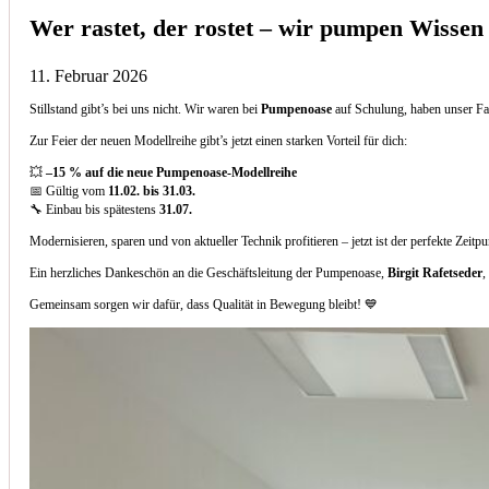
Wer rastet, der rostet – wir pumpen Wissen
11. Februar 2026
Stillstand gibt’s bei uns nicht. Wir waren bei
Pumpenoase
auf Schulung, haben unser Fa
Zur Feier der neuen Modellreihe gibt’s jetzt einen starken Vorteil für dich:
💥
–15 % auf die neue Pumpenoase-Modellreihe
📅 Gültig vom
11.02. bis 31.03.
🔧 Einbau bis spätestens
31.07.
Modernisieren, sparen und von aktueller Technik profitieren – jetzt ist der perfekte Zeitp
Ein herzliches Dankeschön an die Geschäftsleitung der Pumpenoase,
Birgit Rafetseder
,
Gemeinsam sorgen wir dafür, dass Qualität in Bewegung bleibt! 💙