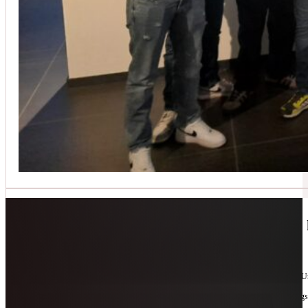
Jetzt kontaktieren
🔧 Geräte-Retter-Prämie – Weil Wegwerfen 
10. Februar 2026
Manchmal braucht es nur eine zweite Chance. Für Geräte. Für Ressourcen. Für unsere 
Als offizieller Partnerbetrieb der
Geräte-Retter-Prämie
reparieren wir, was andere längs