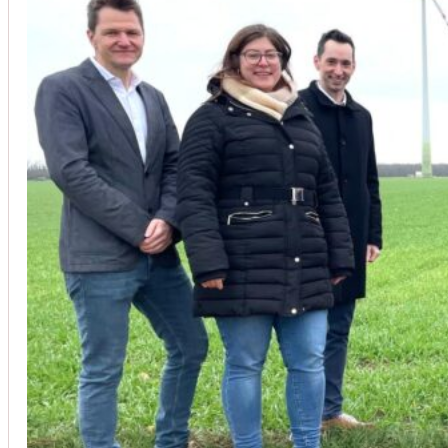
Unsere Kunden vertrauen auf unsere langjährige Erfahrung und schätze
Christoph Windisch
aus unseren Google-Bewertungen
Vom Anbot bis zur Fertigstellung alles rasch und unbürokrati
(Umbau) wurde besprochen und problemlos gelöst. Jederzei
Johanna Koe
aus unseren Google-Bewertungen
Sehr freundlich! Hat alles super geklappt!