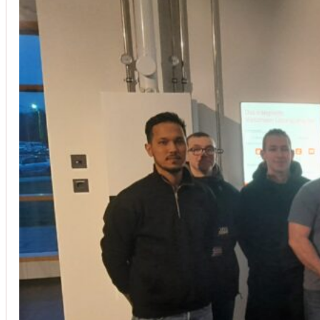
Installation von Klimaanlagen
SERVICE
Wir legen großen Wert auf Qualität und
Kundenzufriedenheit. Bei der Installation von
Klimaanlagen verwenden wir nur hochwertige
Produkte führender Hersteller und gewährleisten,
dass jede Installation nicht nur effizient, sondern
auch energieeinsparend ist.