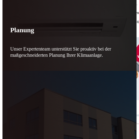
Bis zu
50 % Förderung
machen Reparieren wieder sinnvoll – für dich und für morgen.
Jede gerettete Maschine zählt. Jeder reparierte Motor wirkt. Jede Entscheidung macht de
Reparieren statt wegwerfen. Verantwortung statt Verschwendung. Zukunft statt kurzfristi
Planung
Schicker. Wir bringen’s wieder zum Laufen.
👊
Unser Expertenteam unterstützt Sie proaktiv bei der
maßgeschneiderten Planung Ihrer Klimaanlage.