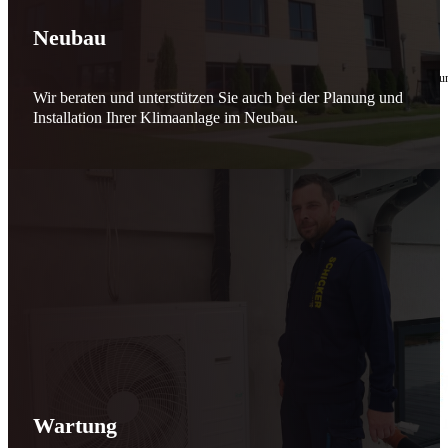
🔧 Verantwortung beginnt bei uns
Neubau
10. Februar 2026
Seit jeher stehen wir als
Schicker Rauchfangkehrermeister
für Sicherheit, Vertrauen 
Wir beraten und unterstützen Sie auch bei der Planung und
Effizient arbeiten. Ressourcen schonen. Zukunft sichern.
Installation Ihrer Klimaanlage im Neubau.
Nicht als Pflicht, sondern aus Überzeugung.
Für heute. Für morgen. Für Generationen.
Schicker seit 148 Jahren
Wartung