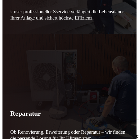
Unser professioneller Sservice verlängert die Lebensdauer
Ihrer Anlage und sichert höchste Effizienz.
Reparatur
Ob Renovierung, Erweiterung oder Reparatur – wir finden
🌬️☀️ Mehr erneuerbare Energie für March
die passende Lösung für Ihr Klimasystem.