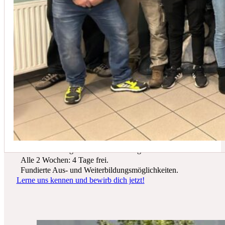
In der Regel empfehlen wir eine Wartung mindestens einmal jährli
Du suchst einen zukunftssicheren Arbeitsplatz? Bei Schicker Technik
erwarten dich spannende Projekte, ein freundliches Team und beste
Entwicklungsmöglichkeiten.
Wir bieten dir:
Ein sicherer Arbeitsplatz in einer krisenfesten Branche.
Gutes Werkzeug und tolle Ausrüstung.
Alle 2 Wochen: 4 Tage frei.
Fundierte Aus- und Weiterbildungsmöglichkeiten.
Lerne uns kennen und bewirb dich jetzt!