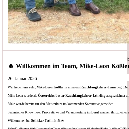
Simon Bilek
aus unseren Google-Bewertungen
Anruf, 3 Stunden später war jemand Vorort, Problem beho
🔥 Willkommen im Team, Mike-Leon Kößle
26. Januar 2026
Wir freuen uns sehr,
Mike-Leon Kößler
in unserem
Rauchfangkehrer-Team
begrüßen 
Thomas Gornix
Mike-Leon wurde als
Österreichs bester Rauchfangkehrer-Lehrling
ausgezeichnet un
Mike wurde bereits für den Meisterkurs im kommenden Sommer angemeldet.
aus unseren Google-Bewertungen
Technisches Know how, Praxisstärke und Verantwortung im Beruf machen ihn zu einer 
Nettes Team, und kompetente Beratung.
Willkommen bei
Schicker Technik
💪🔥
#NurDieBesten #WillkommenImTeam #Rauchfangkehrer #SchickerTechnik #BestOfTale