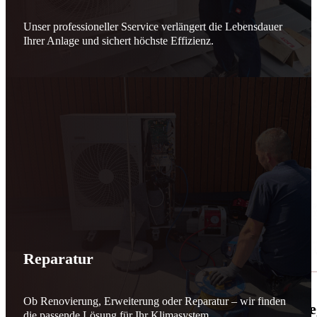
Unser professioneller Sservice verlängert die Lebensdauer
Ihrer Anlage und sichert höchste Effizienz.
Reparatur
Ob Renovierung, Erweiterung oder Reparatur – wir finden
🌬️☀️ Mehr erneuerbare Energie für March
die passende Lösung für Ihr Klimasystem.