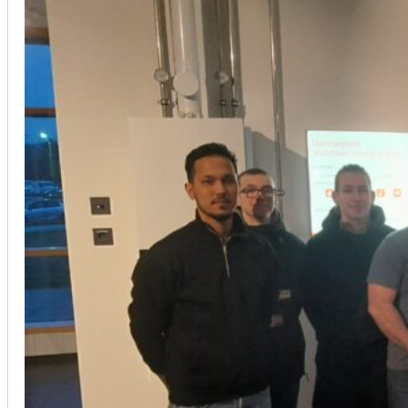
Installation von Klimaanlagen
SERVICE
Wir legen großen Wert auf Qualität und
Kundenzufriedenheit. Bei der Installation von
Klimaanlagen verwenden wir nur hochwertige
Produkte führender Hersteller und gewährleisten,
dass jede Installation nicht nur effizient, sondern
auch energieeinsparend ist.