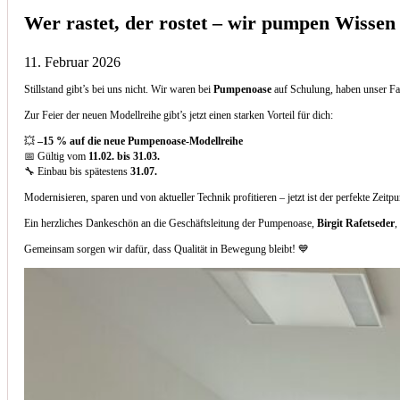
Wer rastet, der rostet – wir pumpen Wissen
11. Februar 2026
Stillstand gibt’s bei uns nicht. Wir waren bei
Pumpenoase
auf Schulung, haben unser Fa
Zur Feier der neuen Modellreihe gibt’s jetzt einen starken Vorteil für dich:
💥
–15 % auf die neue Pumpenoase-Modellreihe
📅 Gültig vom
11.02. bis 31.03.
🔧 Einbau bis spätestens
31.07.
Modernisieren, sparen und von aktueller Technik profitieren – jetzt ist der perfekte Zeitp
Ein herzliches Dankeschön an die Geschäftsleitung der Pumpenoase,
Birgit Rafetseder
,
Gemeinsam sorgen wir dafür, dass Qualität in Bewegung bleibt! 💙