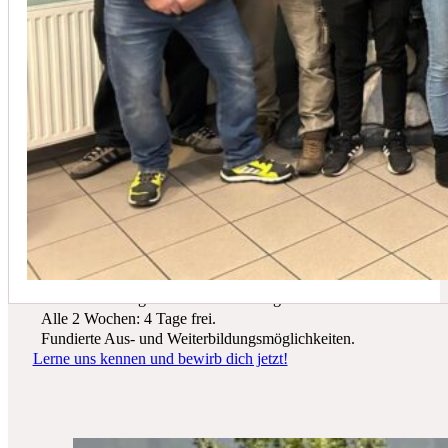
In der Regel empfehlen wir eine Wartung mindestens einmal jährli
Du suchst einen zukunftssicheren Arbeitsplatz? Bei Schicker Technik
erwarten dich spannende Projekte, ein freundliches Team und beste
Entwicklungsmöglichkeiten.
Wir bieten dir:
Ein sicherer Arbeitsplatz in einer krisenfesten Branche.
Gutes Werkzeug und tolle Ausrüstung.
Alle 2 Wochen: 4 Tage frei.
Fundierte Aus- und Weiterbildungsmöglichkeiten.
Lerne uns kennen und bewirb dich jetzt!