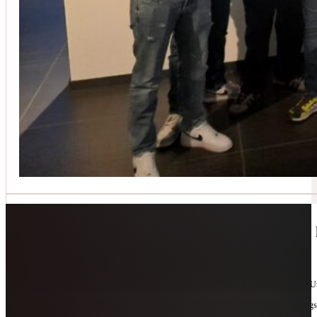
Jetzt kontaktieren
🔧 Geräte-Retter-Prämie – Weil Wegwerfen 
10. Februar 2026
Manchmal braucht es nur eine zweite Chance. Für Geräte. Für Ressourcen. Für unsere 
Als offizieller Partnerbetrieb der
Geräte-Retter-Prämie
reparieren wir, was andere längs