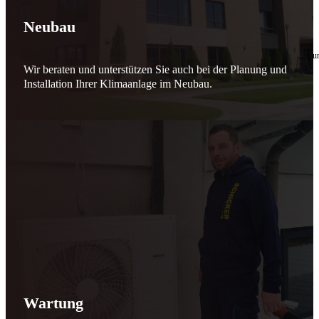
🔧 Verantwortung beginnt bei uns
Neubau
10. Februar 2026
Seit jeher stehen wir als
Schicker Rauchfangkehrermeister
für Sicherheit, Vertrauen 
Wir beraten und unterstützen Sie auch bei der Planung und
Effizient arbeiten. Ressourcen schonen. Zukunft sichern.
Installation Ihrer Klimaanlage im Neubau.
Nicht als Pflicht, sondern aus Überzeugung.
Für heute. Für morgen. Für Generationen.
Schicker seit 148 Jahren
Wartung