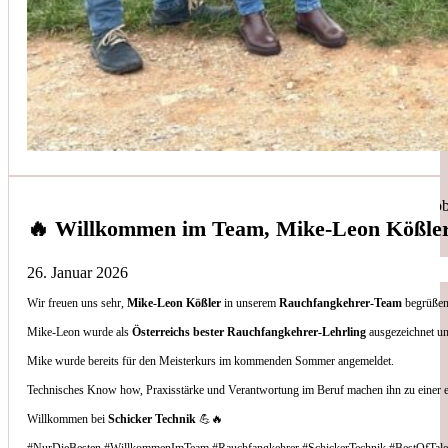
Simon Bilek
aus unseren Google-Bewertungen
Anruf, 3 Stunden später war jemand Vorort, Problem beho
🔥 Willkommen im Team, Mike-Leon Kößle
26. Januar 2026
Wir freuen uns sehr,
Mike-Leon Kößler
in unserem
Rauchfangkehrer-Team
begrüßen 
Thomas Gornix
Mike-Leon wurde als
Österreichs bester Rauchfangkehrer-Lehrling
ausgezeichnet un
Mike wurde bereits für den Meisterkurs im kommenden Sommer angemeldet.
aus unseren Google-Bewertungen
Technisches Know how, Praxisstärke und Verantwortung im Beruf machen ihn zu einer 
Nettes Team, und kompetente Beratung.
Willkommen bei
Schicker Technik
💪🔥
#NurDieBesten #WillkommenImTeam #Rauchfangkehrer #SchickerTechnik #BestOfTale