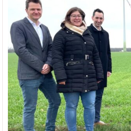
Unsere Kunden vertrauen auf unsere langjährige Erfahrung und schätze
Christoph Windisch
aus unseren Google-Bewertungen
Vom Anbot bis zur Fertigstellung alles rasch und unbürokrati
(Umbau) wurde besprochen und problemlos gelöst. Jederzei
Johanna Koe
aus unseren Google-Bewertungen
Sehr freundlich! Hat alles super geklappt!