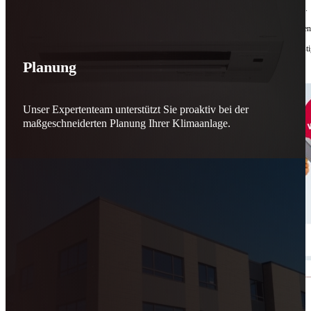
Bis zu
50 % Förderung
machen Reparieren wieder sinnvoll – für dich und für morgen.
Jede gerettete Maschine zählt. Jeder reparierte Motor wirkt. Jede Entscheidung macht de
Reparieren statt wegwerfen. Verantwortung statt Verschwendung. Zukunft statt kurzfristi
Planung
Schicker. Wir bringen’s wieder zum Laufen.
👊
Unser Expertenteam unterstützt Sie proaktiv bei der
maßgeschneiderten Planung Ihrer Klimaanlage.