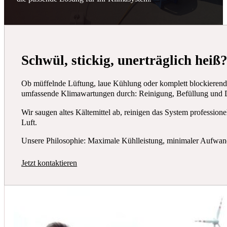
26. Januar 2026
Die EEG Marchegg erweitert ihren Energiemix und setzt ab 1. Jänner 2026 neben Photov
Die
Kombination von Photovoltaik und Windkraft
ist entscheidend für eine stabile
wird eine
durchgehende Abdeckung über 24 Stunden
ermöglicht und der Anteil regio
Schwül, stickig, unerträglich heiß
Wir sind bereits gespannt, wie sich der
März
entwickelt, wenn die Sonne wieder stärker
Ob müffelnde Lüftung, laue Kühlung oder komplett blockierende 
Gemeinsam mit starken Partnern treiben wir die Energiewende in Marchegg nachhaltig u
umfassende Klimawartungen durch: Reinigung, Befüllung und D
🌱 Regional
⚡ Erneuerbar
Wir saugen altes Kältemittel ab, reinigen das System professione
🔄 Zukunftssicher
Luft.
#EEGMarchegg #Windkraft #Photovoltaik #Energiewende #RegionaleEnergie #Nachhalt
Unsere Philosophie: Maximale Kühlleistung, minimaler Aufwand 
Jetzt kontaktieren
REZENSIONEN
Das sagen unsere Kunden