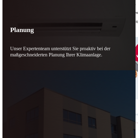
Bis zu
50 % Förderung
machen Reparieren wieder sinnvoll – für dich und für morgen.
Jede gerettete Maschine zählt. Jeder reparierte Motor wirkt. Jede Entscheidung macht de
Reparieren statt wegwerfen. Verantwortung statt Verschwendung. Zukunft statt kurzfristi
Planung
Schicker. Wir bringen’s wieder zum Laufen.
👊
Unser Expertenteam unterstützt Sie proaktiv bei der
maßgeschneiderten Planung Ihrer Klimaanlage.