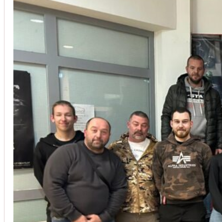
Wir installieren verschiedene Arten von Klimaanlagen, einschließl
für Ihre Bedürfnisse.
Wie lange dauert die Installation einer Klim
Welche Kosten sind mit der Installation ei
Die Installation einer Klimaanlage dauert in der Regel zwischen 3
Anlagen oder zentralen Klimatisierungssystemen, kann die Installa
Bieten Sie auch Wartungsdienste für Klimaa
Die Kosten für die Installation einer Klimaanlage variieren je nac
5.000 Euro, wobei sowohl die Gerätekosten als auch die Arbeitsko
Um Ihnen eine transparente Preisgestaltung zu gewährleisten, erstel
Werde Teil unseres Teams
Ja, wir bieten umfassende Wartungsdienste für Klimaanlagen an, 
sicherzustellen, die Energieeffizienz zu steigern und mögliche Pro
KARRIERE BEI SCHICKER