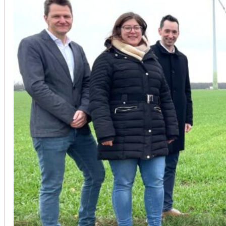
Unsere Kunden vertrauen auf unsere langjährige Erfahrung und schätze
Christoph Windisch
aus unseren Google-Bewertungen
Vom Anbot bis zur Fertigstellung alles rasch und unbürokrati
(Umbau) wurde besprochen und problemlos gelöst. Jederzei
Johanna Koe
aus unseren Google-Bewertungen
Sehr freundlich! Hat alles super geklappt!