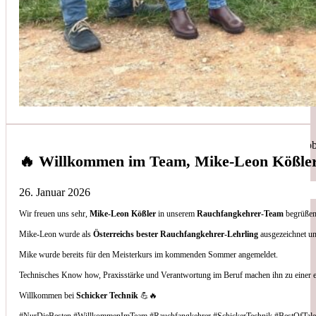
Simon Bilek
aus unseren Google-Bewertungen
Anruf, 3 Stunden später war jemand Vorort, Problem beho
🔥 Willkommen im Team, Mike-Leon Kößle
26. Januar 2026
Wir freuen uns sehr,
Mike-Leon Kößler
in unserem
Rauchfangkehrer-Team
begrüßen 
Thomas Gornix
Mike-Leon wurde als
Österreichs bester Rauchfangkehrer-Lehrling
ausgezeichnet un
Mike wurde bereits für den Meisterkurs im kommenden Sommer angemeldet.
aus unseren Google-Bewertungen
Technisches Know how, Praxisstärke und Verantwortung im Beruf machen ihn zu einer 
Nettes Team, und kompetente Beratung.
Willkommen bei
Schicker Technik
💪🔥
#NurDieBesten #WillkommenImTeam #Rauchfangkehrer #SchickerTechnik #BestOfTale