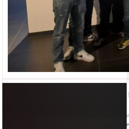
Jetzt kontaktieren
🔧 Geräte-Retter-Prämie – Weil Wegwerfen 
10. Februar 2026
Manchmal braucht es nur eine zweite Chance. Für Geräte. Für Ressourcen. Für unsere 
Als offizieller Partnerbetrieb der
Geräte-Retter-Prämie
reparieren wir, was andere längs