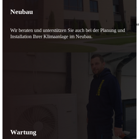
🔧 Verantwortung beginnt bei uns
Neubau
10. Februar 2026
Seit jeher stehen wir als
Schicker Rauchfangkehrermeister
für Sicherheit, Vertrauen 
Wir beraten und unterstützen Sie auch bei der Planung und
Effizient arbeiten. Ressourcen schonen. Zukunft sichern.
Installation Ihrer Klimaanlage im Neubau.
Nicht als Pflicht, sondern aus Überzeugung.
Für heute. Für morgen. Für Generationen.
Schicker seit 148 Jahren
Wartung