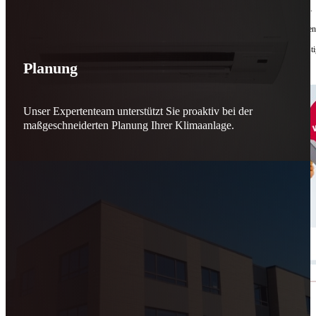
Bis zu
50 % Förderung
machen Reparieren wieder sinnvoll – für dich und für morgen.
Jede gerettete Maschine zählt. Jeder reparierte Motor wirkt. Jede Entscheidung macht de
Reparieren statt wegwerfen. Verantwortung statt Verschwendung. Zukunft statt kurzfristi
Planung
Schicker. Wir bringen’s wieder zum Laufen.
👊
Unser Expertenteam unterstützt Sie proaktiv bei der
maßgeschneiderten Planung Ihrer Klimaanlage.