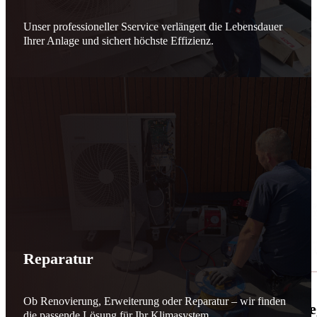
Unser professioneller Sservice verlängert die Lebensdauer
Ihrer Anlage und sichert höchste Effizienz.
Reparatur
Ob Renovierung, Erweiterung oder Reparatur – wir finden
🌬️☀️ Mehr erneuerbare Energie für March
die passende Lösung für Ihr Klimasystem.