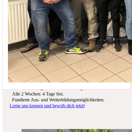
In der Regel empfehlen wir eine Wartung mindestens einmal jährli
Du suchst einen zukunftssicheren Arbeitsplatz? Bei Schicker Technik
erwarten dich spannende Projekte, ein freundliches Team und beste
Entwicklungsmöglichkeiten.
Wir bieten dir:
Ein sicherer Arbeitsplatz in einer krisenfesten Branche.
Gutes Werkzeug und tolle Ausrüstung.
Alle 2 Wochen: 4 Tage frei.
Fundierte Aus- und Weiterbildungsmöglichkeiten.
Lerne uns kennen und bewirb dich jetzt!