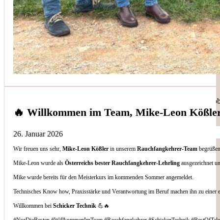
Simon Bilek
aus unseren Google-Bewertungen
Anruf, 3 Stunden später war jemand Vorort, Problem beho
🔥 Willkommen im Team, Mike-Leon Kößle
26. Januar 2026
Wir freuen uns sehr,
Mike-Leon Kößler
in unserem
Rauchfangkehrer-Team
begrüßen 
Thomas Gornix
Mike-Leon wurde als
Österreichs bester Rauchfangkehrer-Lehrling
ausgezeichnet un
Mike wurde bereits für den Meisterkurs im kommenden Sommer angemeldet.
aus unseren Google-Bewertungen
Technisches Know how, Praxisstärke und Verantwortung im Beruf machen ihn zu einer 
Nettes Team, und kompetente Beratung.
Willkommen bei
Schicker Technik
💪🔥
#NurDieBesten #WillkommenImTeam #Rauchfangkehrer #SchickerTechnik #BestOfTale