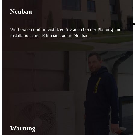
🔧 Verantwortung beginnt bei uns
Neubau
10. Februar 2026
Seit jeher stehen wir als
Schicker Rauchfangkehrermeister
für Sicherheit, Vertrauen 
Wir beraten und unterstützen Sie auch bei der Planung und
Effizient arbeiten. Ressourcen schonen. Zukunft sichern.
Installation Ihrer Klimaanlage im Neubau.
Nicht als Pflicht, sondern aus Überzeugung.
Für heute. Für morgen. Für Generationen.
Schicker seit 148 Jahren
Wartung