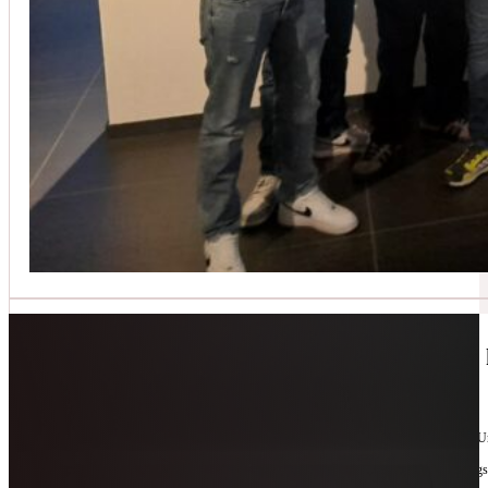
Jetzt kontaktieren
🔧 Geräte-Retter-Prämie – Weil Wegwerfen 
10. Februar 2026
Manchmal braucht es nur eine zweite Chance. Für Geräte. Für Ressourcen. Für unsere 
Als offizieller Partnerbetrieb der
Geräte-Retter-Prämie
reparieren wir, was andere längs