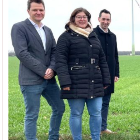
Unsere Kunden vertrauen auf unsere langjährige Erfahrung und schätze
Christoph Windisch
aus unseren Google-Bewertungen
Vom Anbot bis zur Fertigstellung alles rasch und unbürokrati
(Umbau) wurde besprochen und problemlos gelöst. Jederzei
Johanna Koe
aus unseren Google-Bewertungen
Sehr freundlich! Hat alles super geklappt!