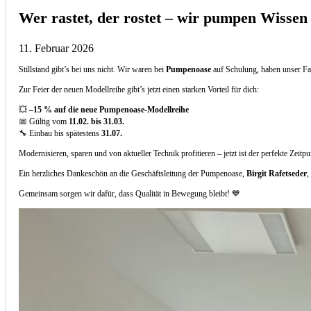
Wer rastet, der rostet – wir pumpen Wissen
11. Februar 2026
Stillstand gibt’s bei uns nicht. Wir waren bei
Pumpenoase
auf Schulung, haben unser Fa
Zur Feier der neuen Modellreihe gibt’s jetzt einen starken Vorteil für dich:
💥
–15 % auf die neue Pumpenoase-Modellreihe
📅 Gültig vom
11.02. bis 31.03.
🔧 Einbau bis spätestens
31.07.
Modernisieren, sparen und von aktueller Technik profitieren – jetzt ist der perfekte Zeitp
Ein herzliches Dankeschön an die Geschäftsleitung der Pumpenoase,
Birgit Rafetseder
,
Gemeinsam sorgen wir dafür, dass Qualität in Bewegung bleibt! 💙