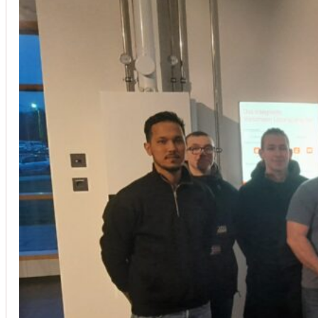
Installation von Klimaanlagen
SERVICE
Wir legen großen Wert auf Qualität und
Kundenzufriedenheit. Bei der Installation von
Klimaanlagen verwenden wir nur hochwertige
Produkte führender Hersteller und gewährleisten,
dass jede Installation nicht nur effizient, sondern
auch energieeinsparend ist.