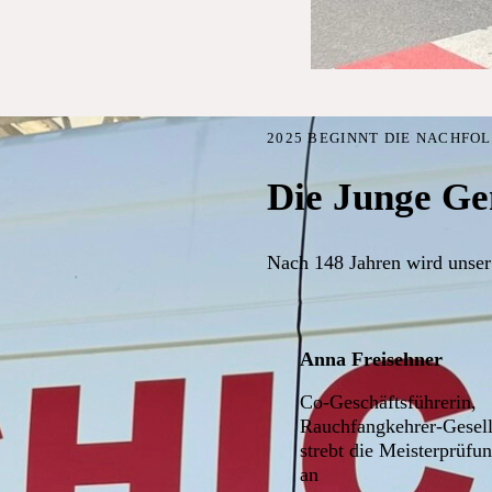
2025 BEGINNT DIE NACHFO
Die Junge Ge
Nach 148 Jahren wird unser
Anna Freisehner
Co-Geschäftsführerin,
Rauchfangkehrer-Gesell
strebt die Meisterprüfu
an