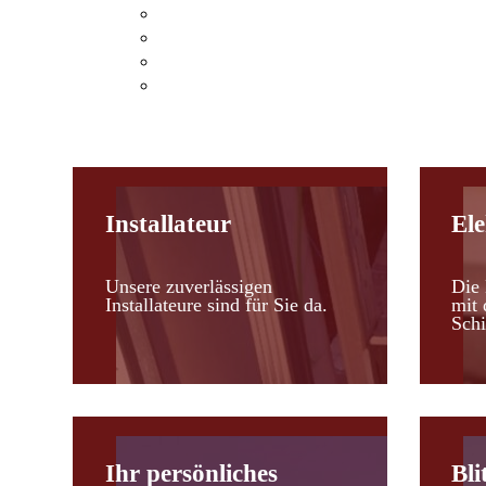
Klimaanlagen Hohenau an der March
Klimaanlagen Leopoldsdorf im Marchfel
Kosten einer Klimaanlage
Heizen mit Klimaanlagen
Installateur
Ele
Unsere zuverlässigen
Die 
Installateure sind für Sie da.
mit 
Schi
Ihr persönliches
Bli