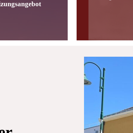
izungsangebot
er