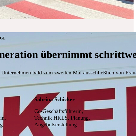
LGE
neration übernimmt schrittwei
 Unternehmen bald zum zweiten Mal ausschließlich von Fraue
Sabrina Schicker
Co-Geschäftsführerin,
in,
Technik HKLS, Planung,
ng
Angebotserstellung