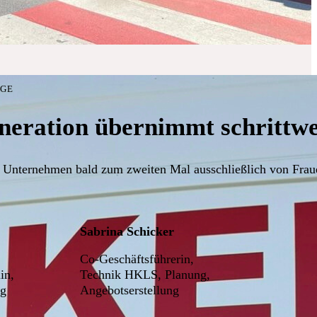
LGE
neration übernimmt schrittwei
 Unternehmen bald zum zweiten Mal ausschließlich von Fraue
Sabrina Schicker
Co-Geschäftsführerin,
in,
Technik HKLS, Planung,
ng
Angebotserstellung