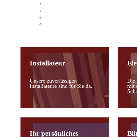
Klimaanlagen Hohenau an der March
Klimaanlagen Leopoldsdorf im Marchfel
Kosten einer Klimaanlage
Heizen mit Klimaanlagen
Installateur
Ele
Unsere zuverlässigen
Die 
Installateure sind für Sie da.
mit 
Schi
Ihr persönliches
Bli