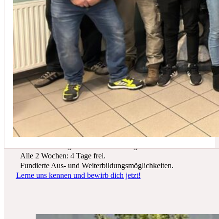
In der Regel empfehlen wir eine Wartung mindestens einmal jährli
Du suchst einen zukunftssicheren Arbeitsplatz? Bei Schicker Technik
erwarten dich spannende Projekte, ein freundliches Team und beste
Entwicklungsmöglichkeiten.
Wir bieten dir:
Ein sicherer Arbeitsplatz in einer krisenfesten Branche.
Gutes Werkzeug und tolle Ausrüstung.
Alle 2 Wochen: 4 Tage frei.
Fundierte Aus- und Weiterbildungsmöglichkeiten.
Lerne uns kennen und bewirb dich jetzt!