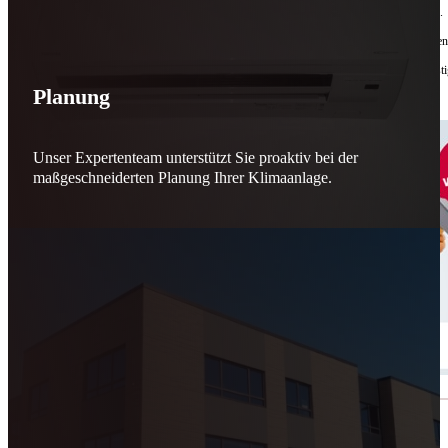
Bis zu
50 % Förderung
machen Reparieren wieder sinnvoll – für dich und für morgen.
Jede gerettete Maschine zählt. Jeder reparierte Motor wirkt. Jede Entscheidung macht de
Reparieren statt wegwerfen. Verantwortung statt Verschwendung. Zukunft statt kurzfristi
Planung
Schicker. Wir bringen’s wieder zum Laufen.
👊
Unser Expertenteam unterstützt Sie proaktiv bei der
maßgeschneiderten Planung Ihrer Klimaanlage.