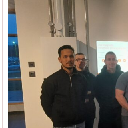
Installation von Klimaanlagen
SERVICE
Wir legen großen Wert auf Qualität und
Kundenzufriedenheit. Bei der Installation von
Klimaanlagen verwenden wir nur hochwertige
Produkte führender Hersteller und gewährleisten,
dass jede Installation nicht nur effizient, sondern
auch energieeinsparend ist.