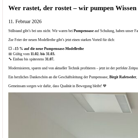
Wer rastet, der rostet – wir pumpen Wissen
11. Februar 2026
Stillstand gibt’s bei uns nicht. Wir waren bei
Pumpenoase
auf Schulung, haben unser Fa
Zur Feier der neuen Modellreihe gibt’s jetzt einen starken Vorteil für dich:
💥
–15 % auf die neue Pumpenoase-Modellreihe
📅 Gültig vom
11.02. bis 31.03.
🔧 Einbau bis spätestens
31.07.
Modernisieren, sparen und von aktueller Technik profitieren – jetzt ist der perfekte Zeitp
Ein herzliches Dankeschön an die Geschäftsleitung der Pumpenoase,
Birgit Rafetseder
,
Gemeinsam sorgen wir dafür, dass Qualität in Bewegung bleibt! 💙