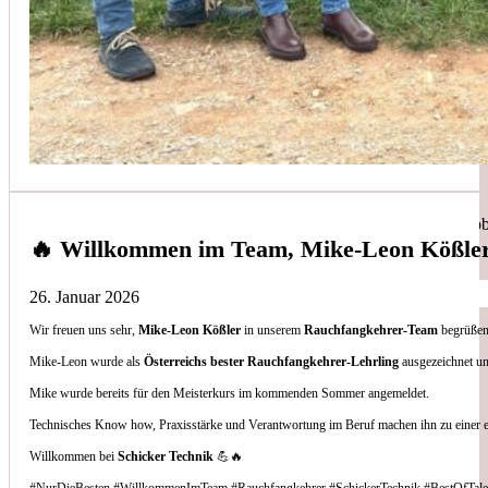
Simon Bilek
aus unseren Google-Bewertungen
Anruf, 3 Stunden später war jemand Vorort, Problem beho
🔥 Willkommen im Team, Mike-Leon Kößle
26. Januar 2026
Wir freuen uns sehr,
Mike-Leon Kößler
in unserem
Rauchfangkehrer-Team
begrüßen 
Thomas Gornix
Mike-Leon wurde als
Österreichs bester Rauchfangkehrer-Lehrling
ausgezeichnet un
Mike wurde bereits für den Meisterkurs im kommenden Sommer angemeldet.
aus unseren Google-Bewertungen
Technisches Know how, Praxisstärke und Verantwortung im Beruf machen ihn zu einer 
Nettes Team, und kompetente Beratung.
Willkommen bei
Schicker Technik
💪🔥
#NurDieBesten #WillkommenImTeam #Rauchfangkehrer #SchickerTechnik #BestOfTale