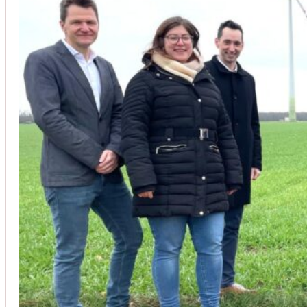
Unsere Kunden vertrauen auf unsere langjährige Erfahrung und schätze
Christoph Windisch
aus unseren Google-Bewertungen
Vom Anbot bis zur Fertigstellung alles rasch und unbürokrati
(Umbau) wurde besprochen und problemlos gelöst. Jederzei
Johanna Koe
aus unseren Google-Bewertungen
Sehr freundlich! Hat alles super geklappt!