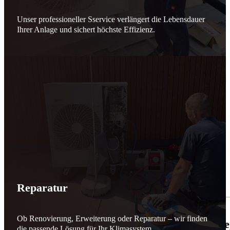
Unser professioneller Sservice verlängert die Lebensdauer
Ihrer Anlage und sichert höchste Effizienz.
Reparatur
Ob Renovierung, Erweiterung oder Reparatur – wir finden
🌬️☀️ Mehr erneuerbare Energie für March
die passende Lösung für Ihr Klimasystem.