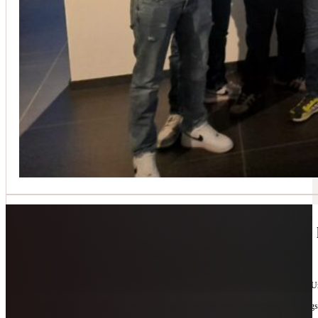
Jetzt kontaktieren
🔧 Geräte-Retter-Prämie – Weil Wegwerfen 
10. Februar 2026
Manchmal braucht es nur eine zweite Chance. Für Geräte. Für Ressourcen. Für unsere 
Als offizieller Partnerbetrieb der
Geräte-Retter-Prämie
reparieren wir, was andere längs