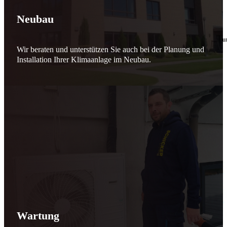
🔧 Verantwortung beginnt bei uns
Neubau
10. Februar 2026
Seit jeher stehen wir als
Schicker Rauchfangkehrermeister
für Sicherheit, Vertrauen 
Wir beraten und unterstützen Sie auch bei der Planung und
Effizient arbeiten. Ressourcen schonen. Zukunft sichern.
Installation Ihrer Klimaanlage im Neubau.
Nicht als Pflicht, sondern aus Überzeugung.
Für heute. Für morgen. Für Generationen.
Schicker seit 148 Jahren
Wartung